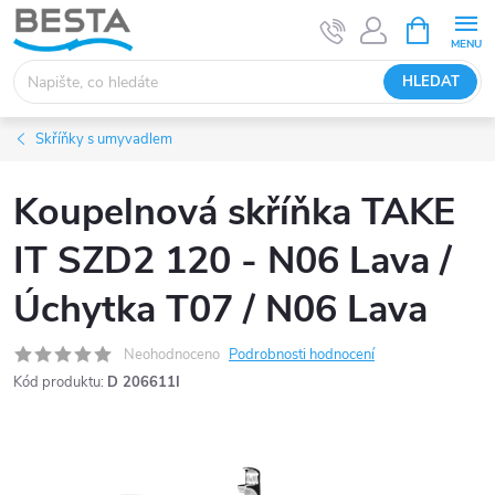
Přejít
NÁKUPNÍ
KOŠÍK
na
obsah
HLEDAT
Skříňky s umyvadlem
Koupelnová skříňka TAKE
IT SZD2 120 - N06 Lava /
Úchytka T07 / N06 Lava
Neohodnoceno
Podrobnosti hodnocení
Kód produktu:
D 206611I