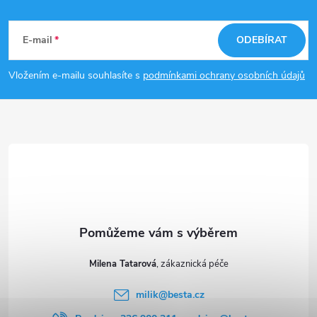
Z
á
E-mail
ODEBÍRAT
p
Vložením e-mailu souhlasíte s
podmínkami ochrany osobních údajů
a
t
í
Milena Tatarová
milik
@
besta.cz