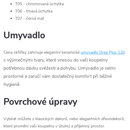
T05 - chromovaná úchytka
T06 - tmavá úchytka
T07 - černá mat
Umyvadlo
Cena skříňky zahrnuje elegantní keramické
umyvadlo Drea Plus 120
s výjimečnými tvary, které vnesou do vaší koupelny
potřebnou dávku svěžesti a pohybu. Umyvadlo je velmi
prostorné a zaručí vám dostatečný komfort při běžné
hygieně.
Povrchové úpravy
Vybírat můžete z klasických dekorů, nebo elegantních dřevodekorů,
které promění vaši koupelnu v útulný a příjemný prostor.