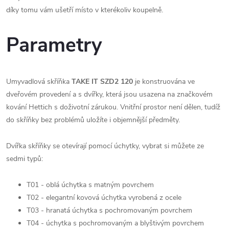
díky tomu vám ušetří místo v kterékoliv koupelně.
Parametry
Umyvadlová skříňka
TAKE IT SZD2 120
je konstruována ve
dveřovém provedení a s dvířky, která jsou usazena na značkovém
kování Hettich s doživotní zárukou. Vnitřní prostor není dělen, tudíž
do skříňky bez problémů uložíte i objemnější předměty.
Dvířka skříňky se otevírají pomocí úchytky, vybrat si můžete ze
sedmi typů:
T01 - oblá úchytka s matným povrchem
T02 - elegantní kovová úchytka vyrobená z ocele
T03 - hranatá úchytka s pochromovaným povrchem
T04 - úchytka s pochromovaným a blyštivým povrchem