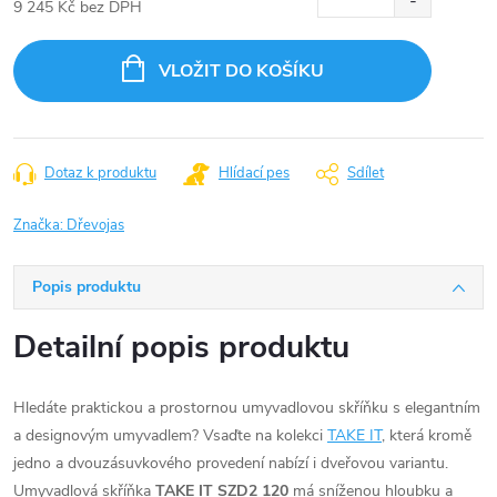
9 245 Kč bez DPH
Měrná
cena:
VLOŽIT DO KOŠÍKU
Dotaz k produktu
Hlídací pes
Sdílet
Značka:
Dřevojas
Popis produktu
Detailní popis produktu
Hledáte praktickou a prostornou umyvadlovou skříňku s elegantním
a designovým umyvadlem? Vsaďte na kolekci
TAKE IT
, která kromě
jedno a dvouzásuvkového provedení nabízí i dveřovou variantu.
Umyvadlová skříňka
TAKE IT SZD2 120
má sníženou hloubku a