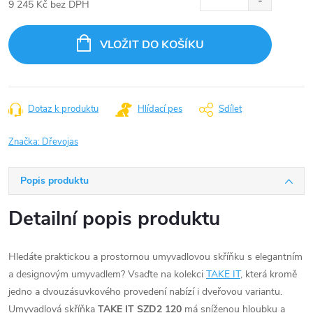
9 245 Kč bez DPH
Měrná
cena:
VLOŽIT DO KOŠÍKU
Dotaz k produktu
Hlídací pes
Sdílet
Značka:
Dřevojas
Popis produktu
Detailní popis produktu
Hledáte praktickou a prostornou umyvadlovou skříňku s elegantním
a designovým umyvadlem? Vsaďte na kolekci
TAKE IT
, která kromě
jedno a dvouzásuvkového provedení nabízí i dveřovou variantu.
Umyvadlová skříňka
TAKE IT SZD2 120
má sníženou hloubku a