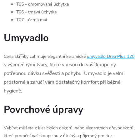
T05 - chromovaná úchytka
T06 - tmavá úchytka
T07 - černá mat
Umyvadlo
Cena skříňky zahrnuje elegantní keramické
umyvadlo Drea Plus 120
s výjimečnými tvary, které vnesou do vaší koupelny
potřebnou dávku svěžesti a pohybu. Umyvadlo je velmi
prostorné a zaručí vám dostatečný komfort při běžné
hygieně.
Povrchové úpravy
Vybírat můžete z klasických dekorů, nebo elegantních dřevodekorů,
které promění vaši koupelnu v útulný a příjemný prostor.