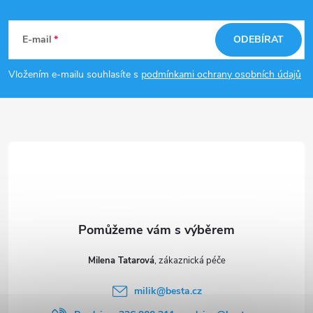
Z
á
E-mail
ODEBÍRAT
p
Vložením e-mailu souhlasíte s
podmínkami ochrany osobních údajů
a
t
í
Milena Tatarová
milik
@
besta.cz