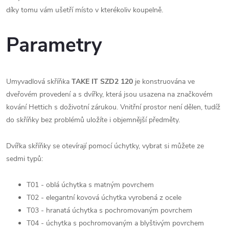
díky tomu vám ušetří místo v kterékoliv koupelně.
Parametry
Umyvadlová skříňka
TAKE IT SZD2 120
je konstruována ve
dveřovém provedení a s dvířky, která jsou usazena na značkovém
kování Hettich s doživotní zárukou. Vnitřní prostor není dělen, tudíž
do skříňky bez problémů uložíte i objemnější předměty.
Dvířka skříňky se otevírají pomocí úchytky, vybrat si můžete ze
sedmi typů:
T01 - oblá úchytka s matným povrchem
T02 - elegantní kovová úchytka vyrobená z ocele
T03 - hranatá úchytka s pochromovaným povrchem
T04 - úchytka s pochromovaným a blyštivým povrchem