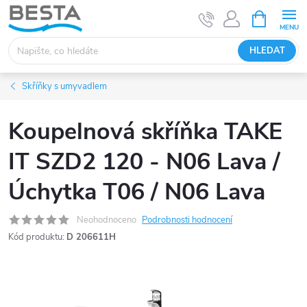
Přejít
NÁKUPNÍ
KOŠÍK
na
obsah
HLEDAT
Skříňky s umyvadlem
Koupelnová skříňka TAKE
IT SZD2 120 - N06 Lava /
Úchytka T06 / N06 Lava
Neohodnoceno
Podrobnosti hodnocení
Kód produktu:
D 206611H