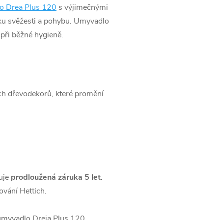
o Drea Plus 120
s výjimečnými
vku svěžesti a pohybu. Umyvadlo
 při běžné hygieně.
ch dřevodekorů, které promění
uje
prodloužená záruka 5 let
.
vání Hettich.
 umyvadlo Dreja Plus 120.