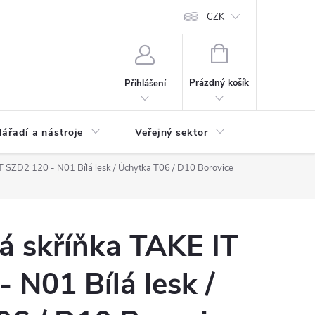
ás
Novinky
Ke stažení
CZK
NÁKUPNÍ
KOŠÍK
Prázdný košík
Přihlášení
ářadí a nástroje
Veřejný sektor
Náhradní d
T SZD2 120 - N01 Bílá lesk / Úchytka T06 / D10 Borovice
á skříňka TAKE IT
 N01 Bílá lesk /