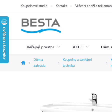
Přejít
Koupelnové studio
Kontakt
Vrácení zboží a reklamac
na
obsah
Veřejný prostor
AKCE
Dům a
Dům a
Koupelny a sanitární
Domů
zahrada
technika