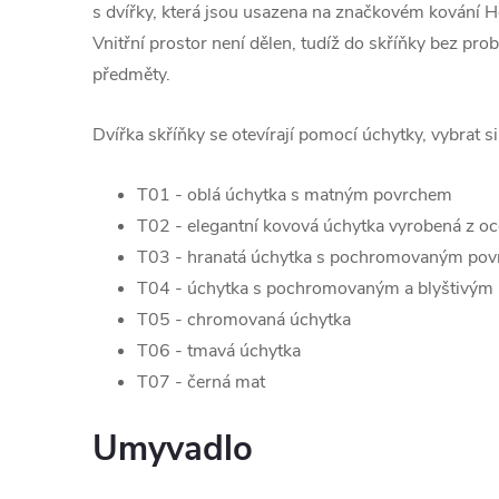
s dvířky, která jsou usazena na značkovém kování He
Vnitřní prostor není dělen, tudíž do skříňky bez pro
předměty.
Dvířka skříňky se otevírají pomocí úchytky, vybrat s
T01 - oblá úchytka s matným povrchem
T02 - elegantní kovová úchytka vyrobená z oc
T03 - hranatá úchytka s pochromovaným po
T04 - úchytka s pochromovaným a blyštivým
T05 - chromovaná úchytka
T06 - tmavá úchytka
T07 - černá mat
Umyvadlo