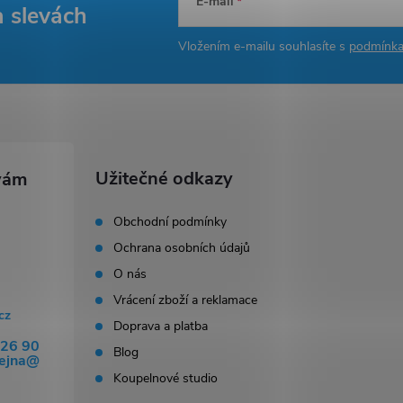
E-mail
a slevách
Vložením e-mailu souhlasíte s
podmínka
Užitečné odkazy
Obchodní podmínky
Ochrana osobních údajů
O nás
Vrácení zboží a reklamace
cz
Doprava a platba
326 90
Blog
dejna@
Koupelnové studio