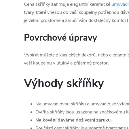
Cena skříňky zahrnuje elegantní keramické
umyvadl
tvary, které vnesou do vaší koupelny potřebnou dá
je velmi prostorné a zaručí vám dostatečný komfort
Povrchové úpravy
Vybírat můžete z klasických dekorů, nebo elegantní
vaši koupelnu v útulný a příjemný prostor.
Výhody skříňky
Na umyvadlovou skříňku a umyvadlo se vztah
Dvířka skříňky jsou usazena na značkovému ko
Na kování dáváme doživotní záruku
.
Součástí ceny skříňky je elegantně tvarované