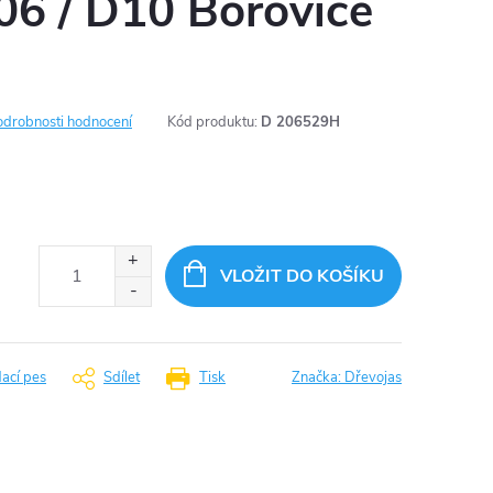
06 / D10 Borovice
odrobnosti hodnocení
Kód produktu:
D 206529H
VLOŽIT DO KOŠÍKU
dací pes
Sdílet
Tisk
Značka:
Dřevojas