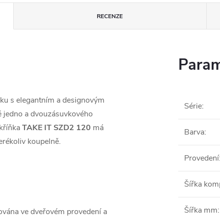
RECENZE
Param
ňku s elegantním a designovým
Série
:
mě jedno a dvouzásuvkového
kříňka
TAKE IT SZD2 120
má
Barva
:
erékoliv koupelně.
Provedení
Šířka ko
Šířka mm
:
ována ve dveřovém provedení a