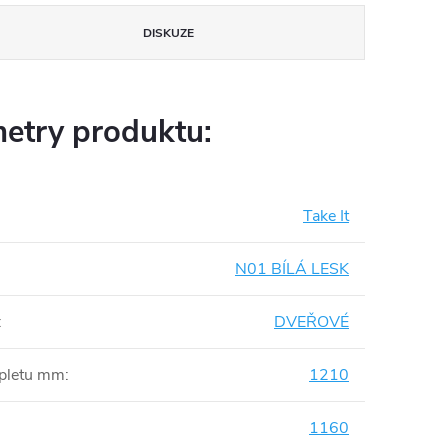
DISKUZE
etry produktu:
Take It
N01 BÍLÁ LESK
:
DVEŘOVÉ
mpletu mm
:
1210
1160