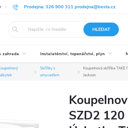
Prodejna: 326 900 311 prodejna@besta.cz
e
Blog
Obchodní podmínky
Ochrana osobních údajů
O n
HLEDAT
 zahrada
Instalatérství, topenářství, plyn
N
Koupelnový
Skříňky s
Koupelnová skříňka TAKE I
nábytek
umyvadlem
Jackson
Koupelnov
SZD2 120 -