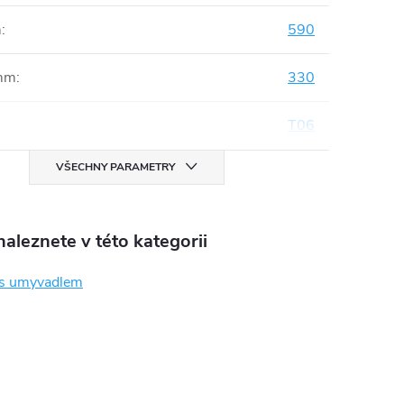
m
:
590
mm
:
330
T06
VŠECHNY PARAMETRY
aleznete v této kategorii
 s umyvadlem