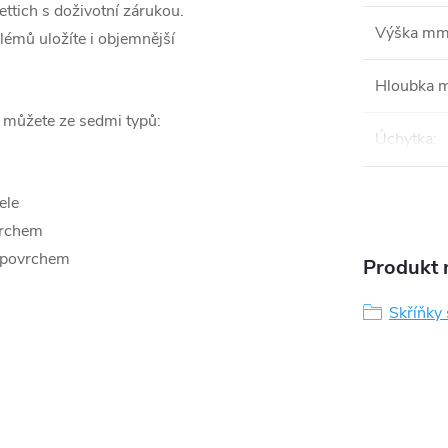
ttich s doživotní zárukou.
Výška m
blémů uložíte i objemnější
Hloubka 
i můžete ze sedmi typů:
Úchytka
:
ele
vrchem
 povrchem
Produkt n
Skříňky