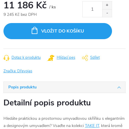
11 186 Kč
/ ks
9 245 Kč bez DPH
Měrná
cena:
VLOŽIT DO KOŠÍKU
Dotaz k produktu
Hlídací pes
Sdílet
Značka:
Dřevojas
Popis produktu
Detailní popis produktu
Hledáte praktickou a prostornou umyvadlovou skříňku s elegantním
a designovým umyvadlem? Vsaďte na kolekci
TAKE IT
, která kromě