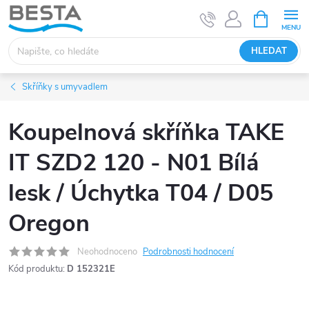
Přejít
NÁKUPNÍ
KOŠÍK
na
obsah
HLEDAT
Skříňky s umyvadlem
Koupelnová skříňka TAKE
IT SZD2 120 - N01 Bílá
lesk / Úchytka T04 / D05
Oregon
Neohodnoceno
Podrobnosti hodnocení
Kód produktu:
D 152321E