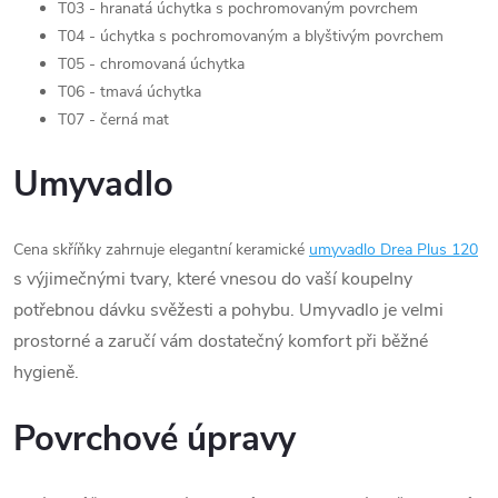
T03 - hranatá úchytka s pochromovaným povrchem
T04 - úchytka s pochromovaným a blyštivým povrchem
T05 - chromovaná úchytka
T06 - tmavá úchytka
T07 - černá mat
Umyvadlo
Cena skříňky zahrnuje elegantní keramické
umyvadlo Drea Plus 120
s výjimečnými tvary, které vnesou do vaší koupelny
potřebnou dávku svěžesti a pohybu. Umyvadlo je velmi
prostorné a zaručí vám dostatečný komfort při běžné
hygieně.
Povrchové úpravy