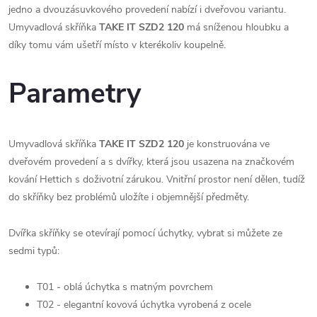
jedno a dvouzásuvkového provedení nabízí i dveřovou variantu.
Umyvadlová skříňka
TAKE IT SZD2 120
má sníženou hloubku a
díky tomu vám ušetří místo v kterékoliv koupelně.
Parametry
Umyvadlová skříňka
TAKE IT SZD2 120
je konstruována ve
dveřovém provedení a s dvířky, která jsou usazena na značkovém
kování Hettich s doživotní zárukou. Vnitřní prostor není dělen, tudíž
do skříňky bez problémů uložíte i objemnější předměty.
Dvířka skříňky se otevírají pomocí úchytky, vybrat si můžete ze
sedmi typů:
T01 - oblá úchytka s matným povrchem
T02 - elegantní kovová úchytka vyrobená z ocele