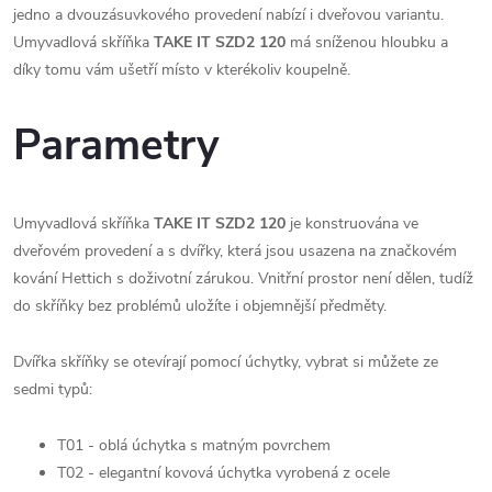
jedno a dvouzásuvkového provedení nabízí i dveřovou variantu.
Umyvadlová skříňka
TAKE IT SZD2 120
má sníženou hloubku a
díky tomu vám ušetří místo v kterékoliv koupelně.
Parametry
Umyvadlová skříňka
TAKE IT SZD2 120
je konstruována ve
dveřovém provedení a s dvířky, která jsou usazena na značkovém
kování Hettich s doživotní zárukou. Vnitřní prostor není dělen, tudíž
do skříňky bez problémů uložíte i objemnější předměty.
Dvířka skříňky se otevírají pomocí úchytky, vybrat si můžete ze
sedmi typů:
T01 - oblá úchytka s matným povrchem
T02 - elegantní kovová úchytka vyrobená z ocele