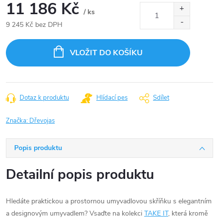
11 186 Kč
/ ks
9 245 Kč bez DPH
Měrná
cena:
VLOŽIT DO KOŠÍKU
Dotaz k produktu
Hlídací pes
Sdílet
Značka:
Dřevojas
Popis produktu
Detailní popis produktu
Hledáte praktickou a prostornou umyvadlovou skříňku s elegantním
a designovým umyvadlem? Vsaďte na kolekci
TAKE IT
, která kromě