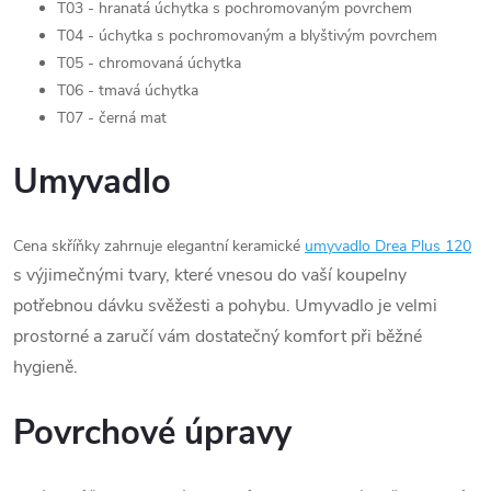
T03 - hranatá úchytka s pochromovaným povrchem
T04 - úchytka s pochromovaným a blyštivým povrchem
T05 - chromovaná úchytka
T06 - tmavá úchytka
T07 - černá mat
Umyvadlo
Cena skříňky zahrnuje elegantní keramické
umyvadlo Drea Plus 120
s výjimečnými tvary, které vnesou do vaší koupelny
potřebnou dávku svěžesti a pohybu. Umyvadlo je velmi
prostorné a zaručí vám dostatečný komfort při běžné
hygieně.
Povrchové úpravy