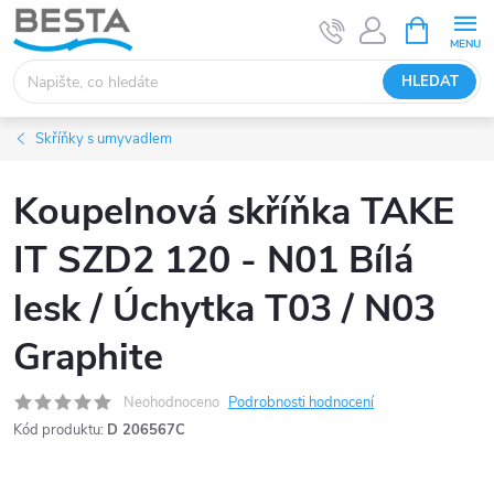
Přejít
NÁKUPNÍ
KOŠÍK
na
obsah
HLEDAT
Skříňky s umyvadlem
Koupelnová skříňka TAKE
IT SZD2 120 - N01 Bílá
lesk / Úchytka T03 / N03
Graphite
Neohodnoceno
Podrobnosti hodnocení
Kód produktu:
D 206567C