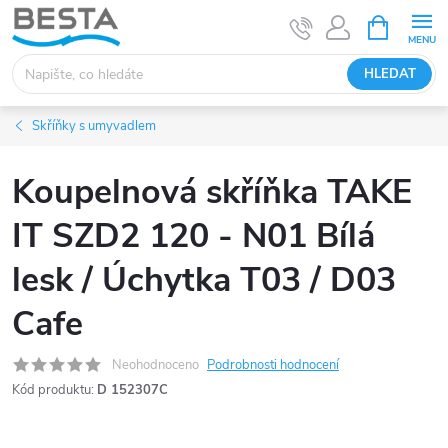
Přejít
NÁKUPNÍ
KOŠÍK
na
obsah
HLEDAT
Skříňky s umyvadlem
Koupelnová skříňka TAKE
IT SZD2 120 - N01 Bílá
lesk / Úchytka T03 / D03
Cafe
Neohodnoceno
Podrobnosti hodnocení
Kód produktu:
D 152307C