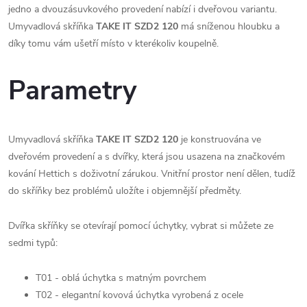
jedno a dvouzásuvkového provedení nabízí i dveřovou variantu.
Umyvadlová skříňka
TAKE IT SZD2 120
má sníženou hloubku a
díky tomu vám ušetří místo v kterékoliv koupelně.
Parametry
Umyvadlová skříňka
TAKE IT SZD2 120
je konstruována ve
dveřovém provedení a s dvířky, která jsou usazena na značkovém
kování Hettich s doživotní zárukou. Vnitřní prostor není dělen, tudíž
do skříňky bez problémů uložíte i objemnější předměty.
Dvířka skříňky se otevírají pomocí úchytky, vybrat si můžete ze
sedmi typů:
T01 - oblá úchytka s matným povrchem
T02 - elegantní kovová úchytka vyrobená z ocele