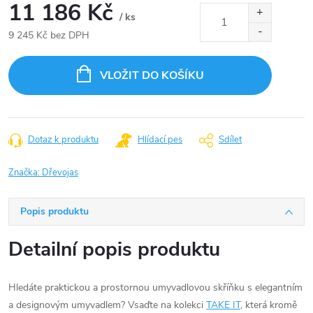
11 186 Kč
/ ks
9 245 Kč bez DPH
Měrná
cena:
VLOŽIT DO KOŠÍKU
Dotaz k produktu
Hlídací pes
Sdílet
Značka:
Dřevojas
Popis produktu
Detailní popis produktu
Hledáte praktickou a prostornou umyvadlovou skříňku s elegantním
a designovým umyvadlem? Vsaďte na kolekci
TAKE IT
, která kromě