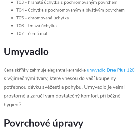
T03 - hranatá úchytka s pochromovaným povrchem
T04 - úchytka s pochromovaným a blyštivým povrchem
T05 - chromovaná úchytka
T06 - tmavá úchytka
T07 - černá mat
Umyvadlo
Cena skříňky zahrnuje elegantní keramické
umyvadlo Drea Plus 120
s výjimečnými tvary, které vnesou do vaší koupelny
potřebnou dávku svěžesti a pohybu. Umyvadlo je velmi
prostorné a zaručí vám dostatečný komfort při běžné
hygieně.
Povrchové úpravy