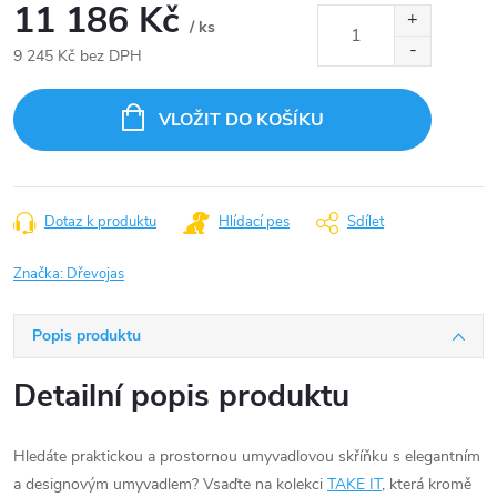
11 186 Kč
/ ks
9 245 Kč bez DPH
Měrná
cena:
VLOŽIT DO KOŠÍKU
Dotaz k produktu
Hlídací pes
Sdílet
Značka:
Dřevojas
Popis produktu
Detailní popis produktu
Hledáte praktickou a prostornou umyvadlovou skříňku s elegantním
a designovým umyvadlem? Vsaďte na kolekci
TAKE IT
, která kromě