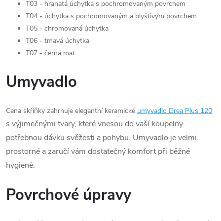
T03 - hranatá úchytka s pochromovaným povrchem
T04 - úchytka s pochromovaným a blyštivým povrchem
T05 - chromovaná úchytka
T06 - tmavá úchytka
T07 - černá mat
Umyvadlo
Cena skříňky zahrnuje elegantní keramické
umyvadlo Drea Plus 120
s výjimečnými tvary, které vnesou do vaší koupelny
potřebnou dávku svěžesti a pohybu. Umyvadlo je velmi
prostorné a zaručí vám dostatečný komfort při běžné
hygieně.
Povrchové úpravy