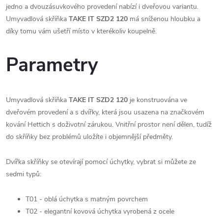
jedno a dvouzásuvkového provedení nabízí i dveřovou variantu.
Umyvadlová skříňka
TAKE IT SZD2 120
má sníženou hloubku a
díky tomu vám ušetří místo v kterékoliv koupelně.
Parametry
Umyvadlová skříňka
TAKE IT SZD2 120
je konstruována ve
dveřovém provedení a s dvířky, která jsou usazena na značkovém
kování Hettich s doživotní zárukou. Vnitřní prostor není dělen, tudíž
do skříňky bez problémů uložíte i objemnější předměty.
Dvířka skříňky se otevírají pomocí úchytky, vybrat si můžete ze
sedmi typů:
T01 - oblá úchytka s matným povrchem
T02 - elegantní kovová úchytka vyrobená z ocele