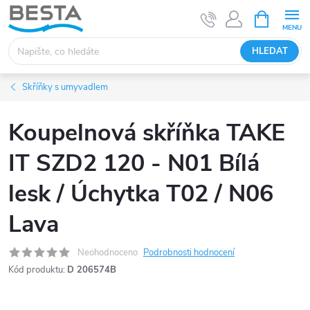
Přejít
NÁKUPNÍ
KOŠÍK
na
obsah
HLEDAT
Skříňky s umyvadlem
Koupelnová skříňka TAKE
IT SZD2 120 - N01 Bílá
lesk / Úchytka T02 / N06
Lava
Neohodnoceno
Podrobnosti hodnocení
Kód produktu:
D 206574B