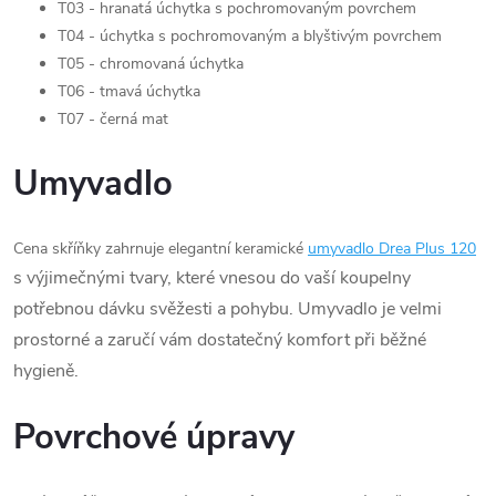
T03 - hranatá úchytka s pochromovaným povrchem
T04 - úchytka s pochromovaným a blyštivým povrchem
T05 - chromovaná úchytka
T06 - tmavá úchytka
T07 - černá mat
Umyvadlo
Cena skříňky zahrnuje elegantní keramické
umyvadlo Drea Plus 120
s výjimečnými tvary, které vnesou do vaší koupelny
potřebnou dávku svěžesti a pohybu. Umyvadlo je velmi
prostorné a zaručí vám dostatečný komfort při běžné
hygieně.
Povrchové úpravy