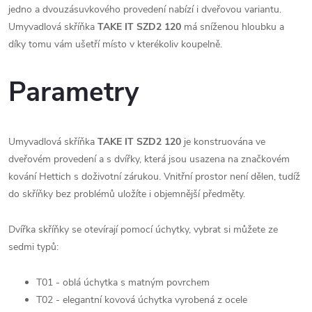
jedno a dvouzásuvkového provedení nabízí i dveřovou variantu.
Umyvadlová skříňka
TAKE IT SZD2 120
má sníženou hloubku a
díky tomu vám ušetří místo v kterékoliv koupelně.
Parametry
Umyvadlová skříňka
TAKE IT SZD2 120
je konstruována ve
dveřovém provedení a s dvířky, která jsou usazena na značkovém
kování Hettich s doživotní zárukou. Vnitřní prostor není dělen, tudíž
do skříňky bez problémů uložíte i objemnější předměty.
Dvířka skříňky se otevírají pomocí úchytky, vybrat si můžete ze
sedmi typů:
T01 - oblá úchytka s matným povrchem
T02 - elegantní kovová úchytka vyrobená z ocele