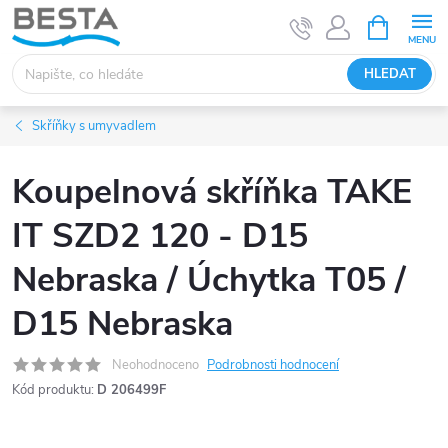
Přejít
NÁKUPNÍ
KOŠÍK
na
obsah
HLEDAT
Skříňky s umyvadlem
Koupelnová skříňka TAKE
IT SZD2 120 - D15
Nebraska / Úchytka T05 /
D15 Nebraska
Neohodnoceno
Podrobnosti hodnocení
Kód produktu:
D 206499F