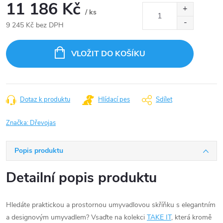
11 186 Kč
/ ks
9 245 Kč bez DPH
Měrná
cena:
VLOŽIT DO KOŠÍKU
Dotaz k produktu
Hlídací pes
Sdílet
Značka:
Dřevojas
Popis produktu
Detailní popis produktu
Hledáte praktickou a prostornou umyvadlovou skříňku s elegantním
a designovým umyvadlem? Vsaďte na kolekci
TAKE IT
, která kromě