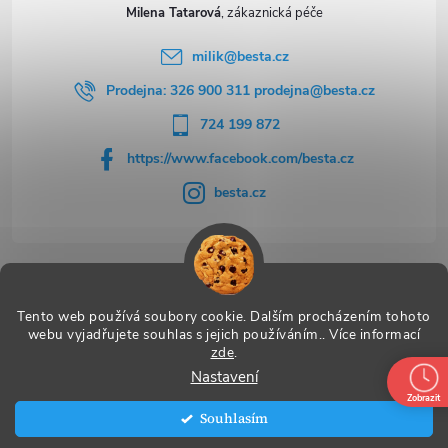
Milena Tatarová
milik
@
besta.cz
Prodejna: 326 900 311 prodejna@besta.cz
724 199 872
https://www.facebook.com/besta.cz
besta.cz
Užitečné odkazy
Tento web používá soubory cookie. Dalším procházením tohoto
webu vyjadřujete souhlas s jejich používáním.. Více informací
zde
.
Nastavení
Copyright 2026
BESTA
. Všechna práva vyhrazena.
Zobrazit
Souhlasím
Vytvořil Shoptet Premium