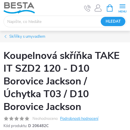
Přejít
NÁKUPNÍ
KOŠÍK
na
obsah
HLEDAT
Skříňky s umyvadlem
Koupelnová skříňka TAKE
IT SZD2 120 - D10
Borovice Jackson /
Úchytka T03 / D10
Borovice Jackson
Neohodnoceno
Podrobnosti hodnocení
Kód produktu:
D 206482C