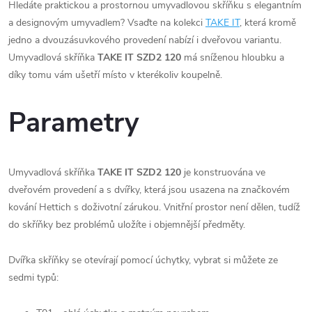
Hledáte praktickou a prostornou umyvadlovou skříňku s elegantním
a designovým umyvadlem? Vsaďte na kolekci
TAKE IT
, která kromě
jedno a dvouzásuvkového provedení nabízí i dveřovou variantu.
Umyvadlová skříňka
TAKE IT SZD2 120
má sníženou hloubku a
díky tomu vám ušetří místo v kterékoliv koupelně.
Parametry
Umyvadlová skříňka
TAKE IT SZD2 120
je konstruována ve
dveřovém provedení a s dvířky, která jsou usazena na značkovém
kování Hettich s doživotní zárukou. Vnitřní prostor není dělen, tudíž
do skříňky bez problémů uložíte i objemnější předměty.
Dvířka skříňky se otevírají pomocí úchytky, vybrat si můžete ze
sedmi typů: