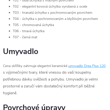
T01 - oblá úchytka s matným povrchem
T02 - elegantní kovová úchytka vyrobená z ocele
T03 - hranatá úchytka s pochromovaným povrchem
T04 - úchytka s pochromovaným a blyštivým povrchem
T05 - chromovaná úchytka
T06 - tmavá úchytka
T07 - černá mat
Umyvadlo
Cena skříňky zahrnuje elegantní keramické
umyvadlo Drea Plus 120
s výjimečnými tvary, které vnesou do vaší koupelny
potřebnou dávku svěžesti a pohybu. Umyvadlo je velmi
prostorné a zaručí vám dostatečný komfort při běžné
hygieně.
Povrchové úpravy