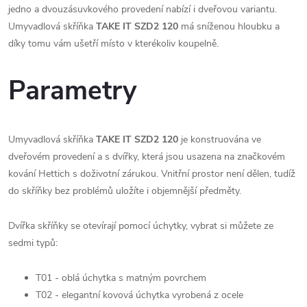
jedno a dvouzásuvkového provedení nabízí i dveřovou variantu.
Umyvadlová skříňka
TAKE IT SZD2 120
má sníženou hloubku a
díky tomu vám ušetří místo v kterékoliv koupelně.
Parametry
Umyvadlová skříňka
TAKE IT SZD2 120
je konstruována ve
dveřovém provedení a s dvířky, která jsou usazena na značkovém
kování Hettich s doživotní zárukou. Vnitřní prostor není dělen, tudíž
do skříňky bez problémů uložíte i objemnější předměty.
Dvířka skříňky se otevírají pomocí úchytky, vybrat si můžete ze
sedmi typů:
T01 - oblá úchytka s matným povrchem
T02 - elegantní kovová úchytka vyrobená z ocele