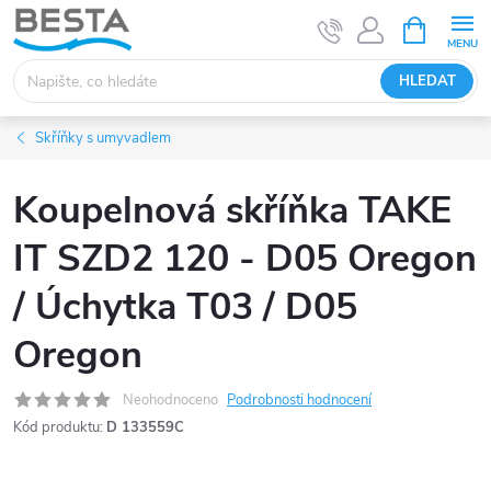
Přejít
NÁKUPNÍ
KOŠÍK
na
obsah
HLEDAT
Skříňky s umyvadlem
Koupelnová skříňka TAKE
IT SZD2 120 - D05 Oregon
/ Úchytka T03 / D05
Oregon
Neohodnoceno
Podrobnosti hodnocení
Kód produktu:
D 133559C