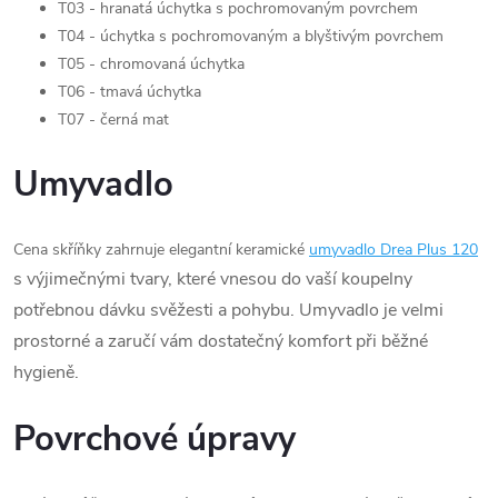
T03 - hranatá úchytka s pochromovaným povrchem
T04 - úchytka s pochromovaným a blyštivým povrchem
T05 - chromovaná úchytka
T06 - tmavá úchytka
T07 - černá mat
Umyvadlo
Cena skříňky zahrnuje elegantní keramické
umyvadlo Drea Plus 120
s výjimečnými tvary, které vnesou do vaší koupelny
potřebnou dávku svěžesti a pohybu. Umyvadlo je velmi
prostorné a zaručí vám dostatečný komfort při běžné
hygieně.
Povrchové úpravy