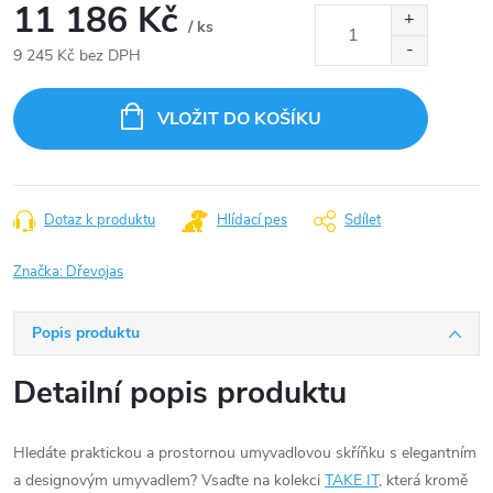
11 186 Kč
/ ks
9 245 Kč bez DPH
Měrná
cena:
VLOŽIT DO KOŠÍKU
Dotaz k produktu
Hlídací pes
Sdílet
Značka:
Dřevojas
Popis produktu
Detailní popis produktu
Hledáte praktickou a prostornou umyvadlovou skříňku s elegantním
a designovým umyvadlem? Vsaďte na kolekci
TAKE IT
, která kromě