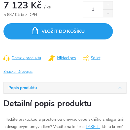
7 123 Kč
/ ks
5 887 Kč bez DPH
Měrná
cena:
VLOŽIT DO KOŠÍKU
Dotaz k produktu
Hlídací pes
Sdílet
Značka:
Dřevojas
Popis produktu
Detailní popis produktu
Hledáte praktickou a prostornou umyvadlovou skříňku s elegantním
a designovým umyvadlem? Vsaďte na kolekci
TAKE IT
, která kromě