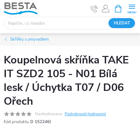
Přejít
NÁKUPNÍ
KOŠÍK
na
obsah
HLEDAT
Skříňky s umyvadlem
Koupelnová skříňka TAKE
IT SZD2 105 - N01 Bílá
lesk / Úchytka T07 / D06
Ořech
Neohodnoceno
Podrobnosti hodnocení
Kód produktu:
D 152246I