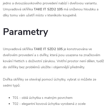
jedno a dvouzásuvkového provedení nabízí i dveřovou variantu.
Umyvadlová skříňka
TAKE IT SZD2 105
má sníženou hloubku a
díky tomu vám ušetří místo v kterékoliv koupelně.
Parametry
Umyvadlová skříňka
TAKE IT SZD2 105
je konstruována ve
dveřovém provedení a s dvířky, která jsou usazena na značkovém
kování Hettich s doživotní zárukou. Vnitřní prostor není dělen, tudíž
do skříňky bez problémů uložíte i objemnější předměty.
Dvířka skříňky se otevírají pomocí úchytky, vybrat si můžete ze
sedmi typů:
T01 - oblá úchytka s matným povrchem
T02 - elegantní kovová úchytka vyrobená z ocele