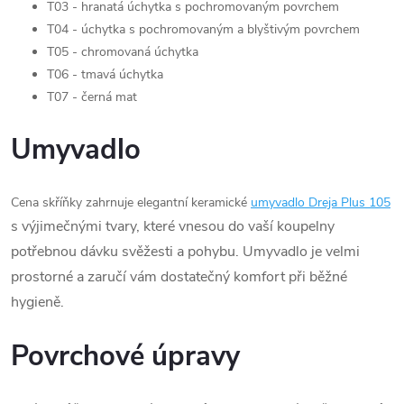
T03 - hranatá úchytka s pochromovaným povrchem
T04 - úchytka s pochromovaným a blyštivým povrchem
T05 - chromovaná úchytka
T06 - tmavá úchytka
T07 - černá mat
Umyvadlo
Cena skříňky zahrnuje elegantní keramické
umyvadlo Dreja Plus 105
s výjimečnými tvary, které vnesou do vaší koupelny
potřebnou dávku svěžesti a pohybu. Umyvadlo je velmi
prostorné a zaručí vám dostatečný komfort při běžné
hygieně.
Povrchové úpravy