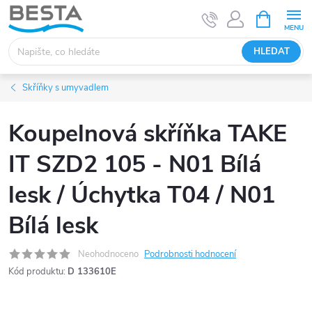
Přejít
NÁKUPNÍ
KOŠÍK
na
obsah
HLEDAT
Skříňky s umyvadlem
Koupelnová skříňka TAKE
IT SZD2 105 - N01 Bílá
lesk / Úchytka T04 / N01
Bílá lesk
Neohodnoceno
Podrobnosti hodnocení
Kód produktu:
D 133610E