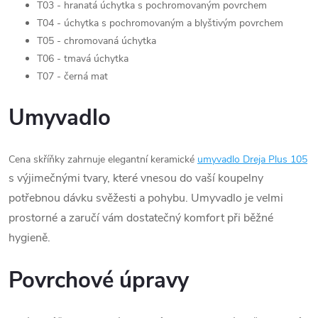
T03 - hranatá úchytka s pochromovaným povrchem
T04 - úchytka s pochromovaným a blyštivým povrchem
T05 - chromovaná úchytka
T06 - tmavá úchytka
T07 - černá mat
Umyvadlo
Cena skříňky zahrnuje elegantní keramické
umyvadlo Dreja Plus 105
s výjimečnými tvary, které vnesou do vaší koupelny
potřebnou dávku svěžesti a pohybu. Umyvadlo je velmi
prostorné a zaručí vám dostatečný komfort při běžné
hygieně.
Povrchové úpravy