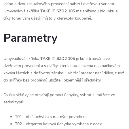
jedno a dvouzásuvkového provedení nabízí i dveřovou variantu.
Umyvadlová skříňka
TAKE IT SZD2 105
má sníženou hloubku a
díky tomu vám ušetří místo v kterékoliv koupelně.
Parametry
Umyvadlová skříňka
TAKE IT SZD2 105
je konstruována ve
dveřovém provedení a s dvířky, která jsou usazena na značkovém
kování Hettich s doživotní zárukou. Vnitřní prostor není dělen, tudíž
do skříňky bez problémů uložíte i objemnější předměty.
Dvířka skříňky se otevírají pomocí úchytky, vybrat si můžete ze
sedmi typů:
T01 - oblá úchytka s matným povrchem
T02 - elegantní kovová úchytka vyrobená z ocele