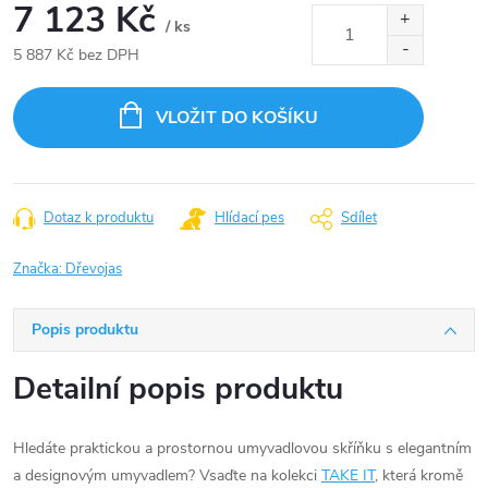
7 123 Kč
/ ks
5 887 Kč bez DPH
Měrná
cena:
VLOŽIT DO KOŠÍKU
Dotaz k produktu
Hlídací pes
Sdílet
Značka:
Dřevojas
Popis produktu
Detailní popis produktu
Hledáte praktickou a prostornou umyvadlovou skříňku s elegantním
a designovým umyvadlem? Vsaďte na kolekci
TAKE IT
, která kromě