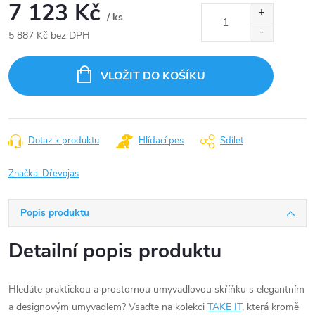
7 123 Kč
/ ks
5 887 Kč bez DPH
Měrná
cena:
VLOŽIT DO KOŠÍKU
Dotaz k produktu
Hlídací pes
Sdílet
Značka:
Dřevojas
Popis produktu
Detailní popis produktu
Hledáte praktickou a prostornou umyvadlovou skříňku s elegantním
a designovým umyvadlem? Vsaďte na kolekci
TAKE IT
, která kromě