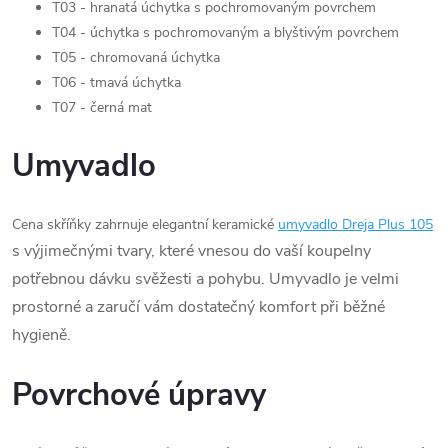
T03 - hranatá úchytka s pochromovaným povrchem
T04 - úchytka s pochromovaným a blyštivým povrchem
T05 - chromovaná úchytka
T06 - tmavá úchytka
T07 - černá mat
Umyvadlo
Cena skříňky zahrnuje elegantní keramické
umyvadlo Dreja Plus 105
s výjimečnými tvary, které vnesou do vaší koupelny
potřebnou dávku svěžesti a pohybu. Umyvadlo je velmi
prostorné a zaručí vám dostatečný komfort při běžné
hygieně.
Povrchové úpravy