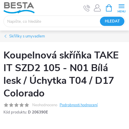
Přejít
NÁKUPNÍ
KOŠÍK
na
obsah
HLEDAT
Skříňky s umyvadlem
Koupelnová skříňka TAKE
IT SZD2 105 - N01 Bílá
lesk / Úchytka T04 / D17
Colorado
Neohodnoceno
Podrobnosti hodnocení
Kód produktu:
D 206390E