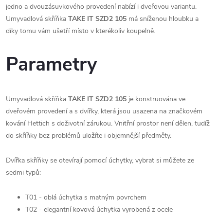
jedno a dvouzásuvkového provedení nabízí i dveřovou variantu.
Umyvadlová skříňka
TAKE IT SZD2 105
má sníženou hloubku a
díky tomu vám ušetří místo v kterékoliv koupelně.
Parametry
Umyvadlová skříňka
TAKE IT SZD2 105
je konstruována ve
dveřovém provedení a s dvířky, která jsou usazena na značkovém
kování Hettich s doživotní zárukou. Vnitřní prostor není dělen, tudíž
do skříňky bez problémů uložíte i objemnější předměty.
Dvířka skříňky se otevírají pomocí úchytky, vybrat si můžete ze
sedmi typů:
T01 - oblá úchytka s matným povrchem
T02 - elegantní kovová úchytka vyrobená z ocele