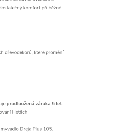
dostatečný komfort při běžné
ch dřevodekorů, které promění
uje
prodloužená záruka 5 let
.
vání Hettich.
 umyvadlo Dreja Plus 105.