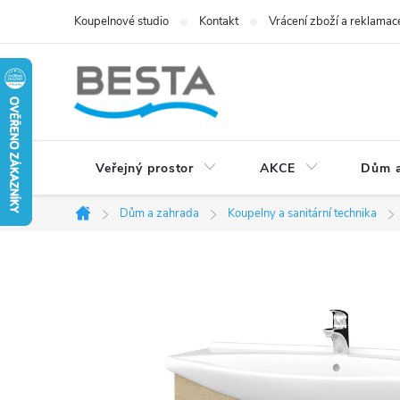
Přejít
Koupelnové studio
Kontakt
Vrácení zboží a reklamac
na
obsah
Veřejný prostor
AKCE
Dům a
Dům a zahrada
Koupelny a sanitární technika
Domů