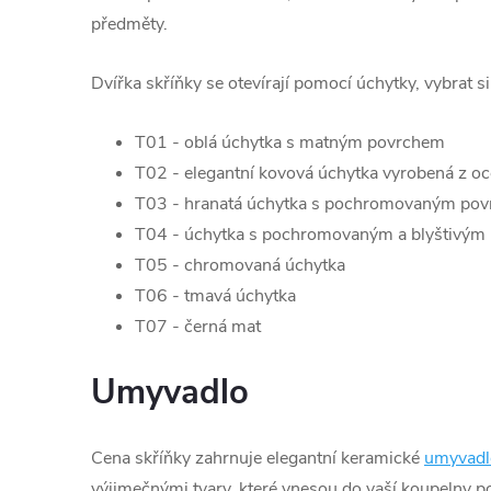
předměty.
Dvířka skříňky se otevírají pomocí úchytky, vybrat s
T01 - oblá úchytka s matným povrchem
T02 - elegantní kovová úchytka vyrobená z oc
T03 - hranatá úchytka s pochromovaným po
T04 - úchytka s pochromovaným a blyštivým
T05 - chromovaná úchytka
T06 - tmavá úchytka
T07 - černá mat
Umyvadlo
Cena skříňky zahrnuje elegantní keramické
umyvadl
výjimečnými tvary, které vnesou do vaší koupelny p