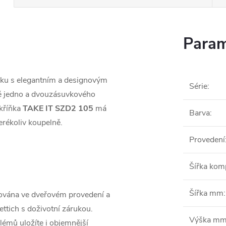
Param
ňku s elegantním a designovým
Série
:
mě jedno a dvouzásuvkového
kříňka
TAKE IT SZD2 105
má
Barva
:
erékoliv koupelně.
Provedení
Šířka ko
Šířka mm
:
ována ve dveřovém provedení a
ttich s doživotní zárukou.
Výška m
blémů uložíte i objemnější