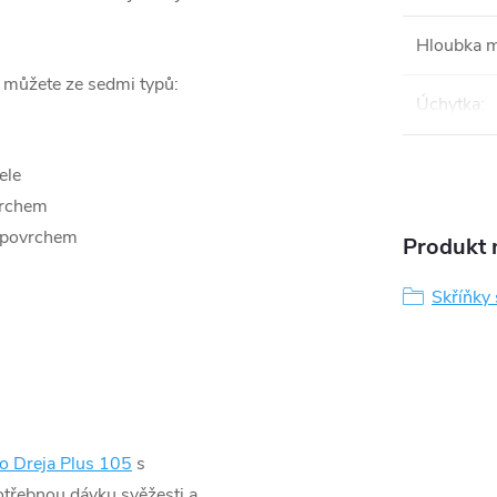
Hloubka 
i můžete ze sedmi typů:
Úchytka
:
ele
vrchem
 povrchem
Produkt n
Skříňky
o Dreja Plus 105
s
otřebnou dávku svěžesti a