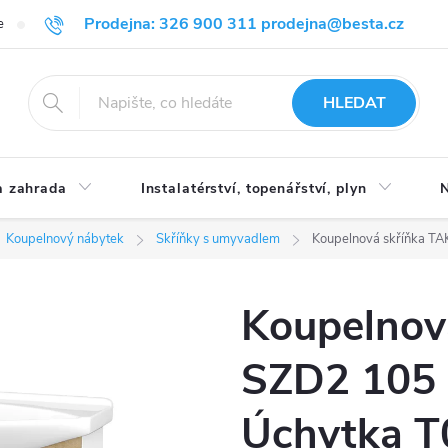
Prodejna: 326 900 311 prodejna@besta.cz
e
Blog
Obchodní podmínky
Ochrana osobních údajů
O n
HLEDAT
 zahrada
Instalatérství, topenářství, plyn
N
Koupelnový nábytek
Skříňky s umyvadlem
Koupelnová skříňka TA
Koupelnov
SZD2 105 -
Úchytka T