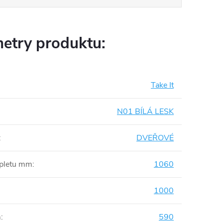
etry produktu:
Take It
N01 BÍLÁ LESK
:
DVEŘOVÉ
mpletu mm
:
1060
1000
m
:
590