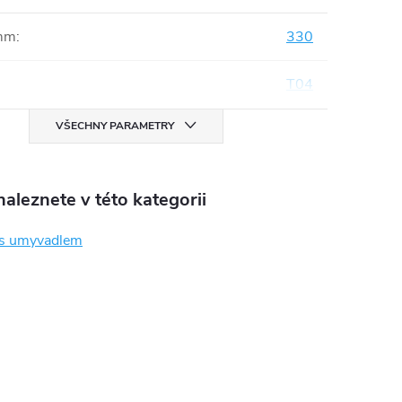
mm
:
330
T04
VŠECHNY PARAMETRY
aleznete v této kategorii
 s umyvadlem