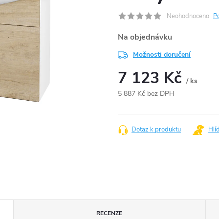
Neohodnoceno
P
Na objednávku
Možnosti doručení
7 123 Kč
/ ks
5 887 Kč bez DPH
Měrná
cena:
Dotaz k produktu
Hlí
RECENZE