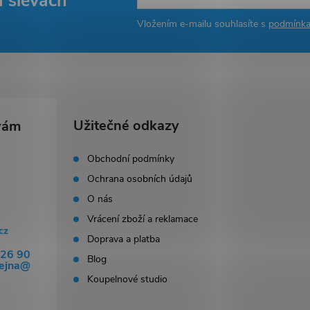
a slevách
Vložením e-mailu souhlasíte s
podmínka
Užitečné odkazy
Obchodní podmínky
Ochrana osobních údajů
O nás
Vrácení zboží a reklamace
cz
Doprava a platba
326 90
Blog
dejna@
Koupelnové studio