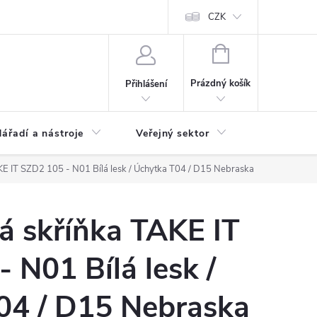
ás
Novinky
Ke stažení
CZK
NÁKUPNÍ
KOŠÍK
Prázdný košík
Přihlášení
ářadí a nástroje
Veřejný sektor
Náhradní d
KE IT SZD2 105 - N01 Bílá lesk / Úchytka T04 / D15 Nebraska
á skříňka TAKE IT
 N01 Bílá lesk /
04 / D15 Nebraska