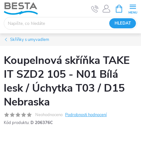
Přejít
NÁKUPNÍ
KOŠÍK
na
obsah
HLEDAT
Skříňky s umyvadlem
Koupelnová skříňka TAKE
IT SZD2 105 - N01 Bílá
lesk / Úchytka T03 / D15
Nebraska
Neohodnoceno
Podrobnosti hodnocení
Kód produktu:
D 206376C