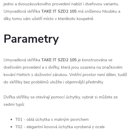
jedno a dvouzásuvkového provedení nabízí i dveřovou variantu.
Umyvadlová skříňka
TAKE IT SZD2 105
má sníženou hloubku a
díky tomu vám ušetří místo v kterékoliv koupelně.
Parametry
Umyvadlová skříňka
TAKE IT SZD2 105
je konstruována ve
dveřovém provedení a s dvířky, která jsou usazena na značkovém
kování Hettich s doživotní zárukou. Vnitřní prostor není dělen, tudíž
do skříňky bez problémů uložíte i objemnější předměty.
Dvířka skříňky se otevírají pomocí úchytky, vybrat si můžete ze
sedmi typů:
T01 - oblá úchytka s matným povrchem
T02 - elegantní kovová úchytka vyrobená z ocele