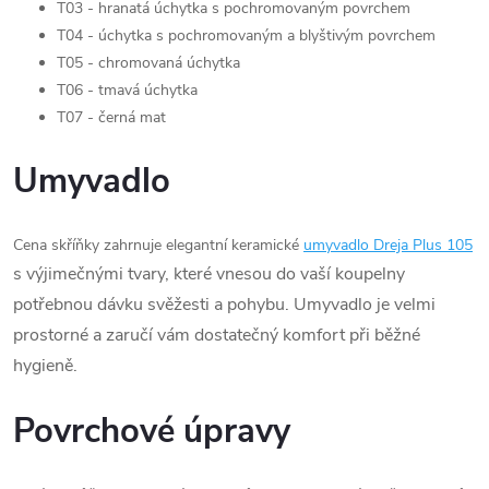
T03 - hranatá úchytka s pochromovaným povrchem
T04 - úchytka s pochromovaným a blyštivým povrchem
T05 - chromovaná úchytka
T06 - tmavá úchytka
T07 - černá mat
Umyvadlo
Cena skříňky zahrnuje elegantní keramické
umyvadlo Dreja Plus 105
s výjimečnými tvary, které vnesou do vaší koupelny
potřebnou dávku svěžesti a pohybu. Umyvadlo je velmi
prostorné a zaručí vám dostatečný komfort při běžné
hygieně.
Povrchové úpravy