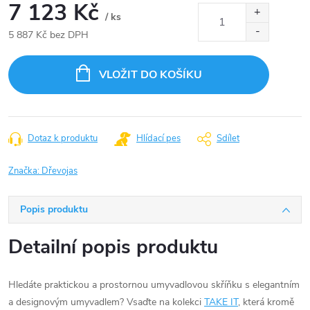
7 123 Kč
/ ks
5 887 Kč bez DPH
Měrná
cena:
VLOŽIT DO KOŠÍKU
Dotaz k produktu
Hlídací pes
Sdílet
Značka:
Dřevojas
Popis produktu
Detailní popis produktu
Hledáte praktickou a prostornou umyvadlovou skříňku s elegantním
a designovým umyvadlem? Vsaďte na kolekci
TAKE IT
, která kromě