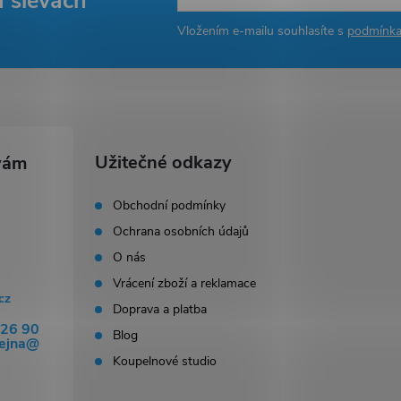
a slevách
Vložením e-mailu souhlasíte s
podmínka
Užitečné odkazy
Obchodní podmínky
Ochrana osobních údajů
O nás
Vrácení zboží a reklamace
cz
Doprava a platba
326 90
Blog
dejna@
Koupelnové studio