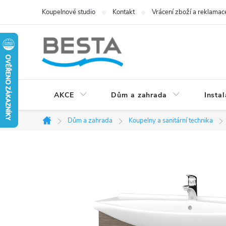
Přejít
Koupelnové studio
Kontakt
Vrácení zboží a reklamac
na
obsah
AKCE
Dům a zahrada
Instal
Dům a zahrada
Koupelny a sanitární technika
Domů