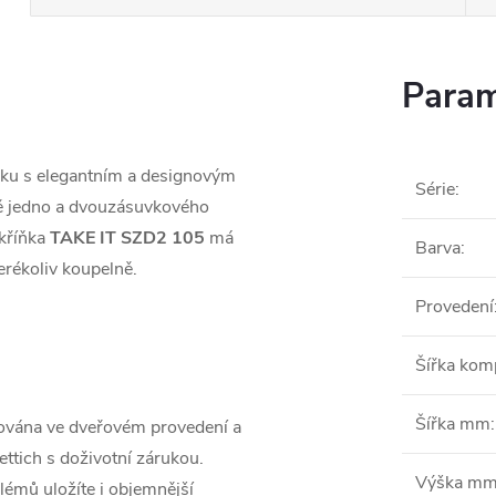
Param
ňku s elegantním a designovým
Série
:
mě jedno a dvouzásuvkového
kříňka
TAKE IT SZD2 105
má
Barva
:
erékoliv koupelně.
Provedení
Šířka ko
Šířka mm
:
ována ve dveřovém provedení a
ttich s doživotní zárukou.
Výška m
blémů uložíte i objemnější