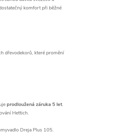
dostatečný komfort při běžné
ch dřevodekorů, které promění
uje
prodloužená záruka 5 let
.
vání Hettich.
 umyvadlo Dreja Plus 105.