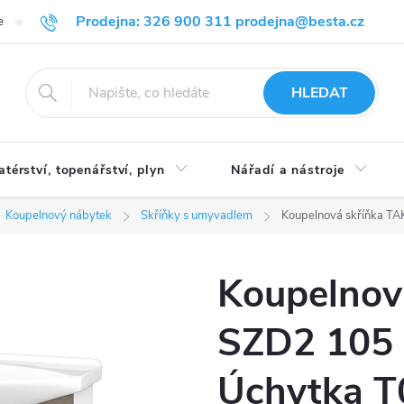
Prodejna: 326 900 311 prodejna@besta.cz
e
Blog
Obchodní podmínky
Ochrana osobních údajů
O n
HLEDAT
atérství, topenářství, plyn
Nářadí a nástroje
Koupelnový nábytek
Skříňky s umyvadlem
Koupelnová skříňka TAK
Koupelnov
SZD2 105 -
Úchytka T