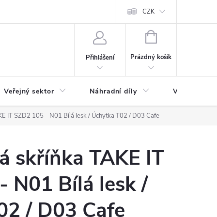
ás
Novinky
Ke stažení
CZK
NÁKUPNÍ
KOŠÍK
Prázdný košík
Přihlášení
Veřejný sektor
Náhradní díly
Výprodej a l
E IT SZD2 105 - N01 Bílá lesk / Úchytka T02 / D03 Cafe
á skříňka TAKE IT
 N01 Bílá lesk /
02 / D03 Cafe