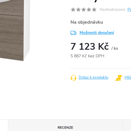
Neohodnoceno
P
Na objednávku
Možnosti doručení
7 123 Kč
/ ks
5 887 Kč bez DPH
Měrná
cena:
Dotaz k produktu
Hlí
RECENZE