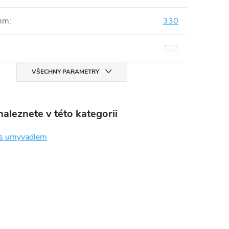
mm
:
330
T02
VŠECHNY PARAMETRY
aleznete v této kategorii
 s umyvadlem