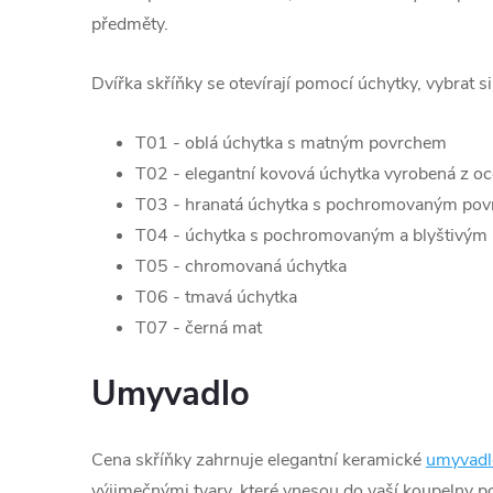
předměty.
Dvířka skříňky se otevírají pomocí úchytky, vybrat s
T01 - oblá úchytka s matným povrchem
T02 - elegantní kovová úchytka vyrobená z oc
T03 - hranatá úchytka s pochromovaným po
T04 - úchytka s pochromovaným a blyštivým
T05 - chromovaná úchytka
T06 - tmavá úchytka
T07 - černá mat
Umyvadlo
Cena skříňky zahrnuje elegantní keramické
umyvadl
výjimečnými tvary, které vnesou do vaší koupelny p