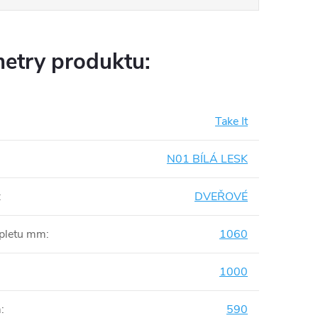
etry produktu:
Take It
N01 BÍLÁ LESK
:
DVEŘOVÉ
mpletu mm
:
1060
1000
m
:
590