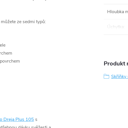
Hloubka 
i můžete ze sedmi typů:
Úchytka
:
ele
vrchem
 povrchem
Produkt n
Skříňky
o Dreja Plus 105
s
otřebnou dávku svěžesti a