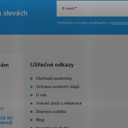
E-mail
a slevách
Vložením e-mailu souhlasíte s
podmínka
Užitečné odkazy
Obchodní podmínky
Ochrana osobních údajů
O nás
Vrácení zboží a reklamace
cz
Doprava a platba
326 90
Blog
dejna@