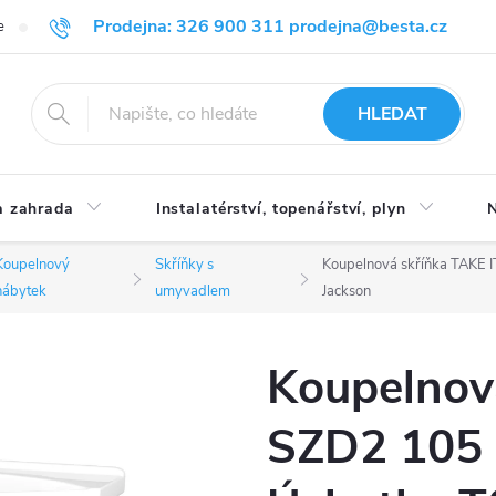
Prodejna: 326 900 311 prodejna@besta.cz
e
Blog
Obchodní podmínky
Ochrana osobních údajů
O n
HLEDAT
 zahrada
Instalatérství, topenářství, plyn
N
Koupelnový
Skříňky s
Koupelnová skříňka TAKE I
nábytek
umyvadlem
Jackson
Koupelnov
SZD2 105 -