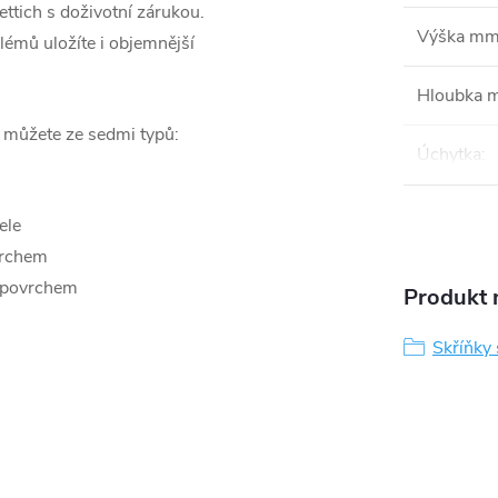
ttich s doživotní zárukou.
Výška m
blémů uložíte i objemnější
Hloubka 
i můžete ze sedmi typů:
Úchytka
:
ele
vrchem
 povrchem
Produkt n
Skříňky