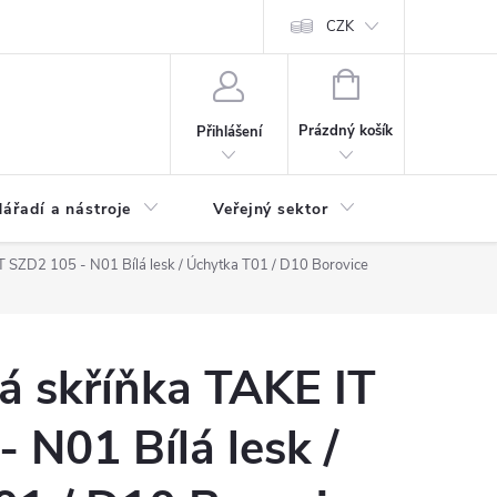
ás
Novinky
Ke stažení
CZK
NÁKUPNÍ
KOŠÍK
Prázdný košík
Přihlášení
ářadí a nástroje
Veřejný sektor
Náhradní d
T SZD2 105 - N01 Bílá lesk / Úchytka T01 / D10 Borovice
á skříňka TAKE IT
 N01 Bílá lesk /