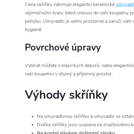
Cena skříňky zahrnuje elegantní keramické
umyvadl
výjimečnými tvary, které vnesou do vaší koupelny p
pohybu. Umyvadlo je velmi prostorné a zaručí vám 
hygieně.
Povrchové úpravy
Vybírat můžete z klasických dekorů, nebo elegantní
vaši koupelnu v útulný a příjemný prostor.
Výhody skříňky
Na umyvadlovou skříňku a umyvadlo se vztah
Dvířka skříňky jsou usazena na značkovému ko
Na kování dáváme doživotní záruku
.