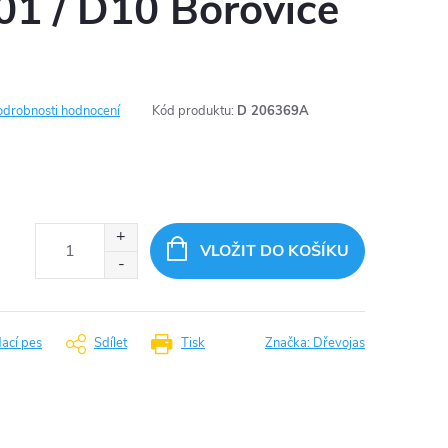
01 / D10 Borovice
odrobnosti hodnocení
Kód produktu:
D 206369A
VLOŽIT DO KOŠÍKU
dací pes
Sdílet
Tisk
Značka:
Dřevojas