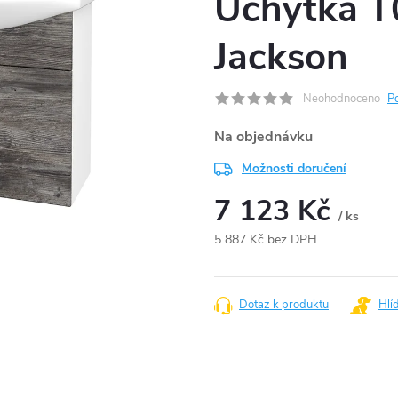
Úchytka T
Jackson
Neohodnoceno
P
Na objednávku
Možnosti doručení
7 123 Kč
/ ks
5 887 Kč bez DPH
Měrná
cena:
Dotaz k produktu
Hlí