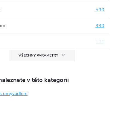
m
:
590
mm
:
330
T01
VŠECHNY PARAMETRY
aleznete v této kategorii
 s umyvadlem