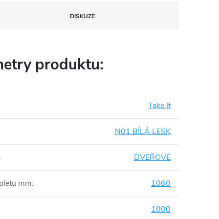
DISKUZE
etry produktu:
Take It
N01 BÍLÁ LESK
:
DVEŘOVÉ
mpletu mm
:
1060
1000