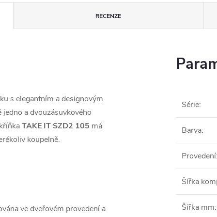
RECENZE
Param
ňku s elegantním a designovým
Série
:
mě jedno a dvouzásuvkového
kříňka
TAKE IT SZD2 105
má
Barva
:
erékoliv koupelně.
Provedení
Šířka ko
Šířka mm
:
ována ve dveřovém provedení a