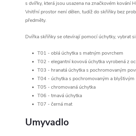
s dvířky, která jsou usazena na značkovém kování He
Vnitřní prostor není dělen, tudíž do skříňky bez pro
předměty.
Dvířka skříňky se otevírají pomocí úchytky, vybrat s
T01 - oblá úchytka s matným povrchem
T02 - elegantní kovová úchytka vyrobená z oc
T03 - hranatá úchytka s pochromovaným po
T04 - úchytka s pochromovaným a blyštivým
T05 - chromovaná úchytka
T06 - tmavá úchytka
T07 - černá mat
Umyvadlo