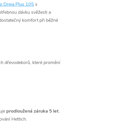
o Dreja Plus 105
s
otřebnou dávku svěžesti a
dostatečný komfort při běžné
ch dřevodekorů, které promění
uje
prodloužená záruka 5 let
.
vání Hettich.