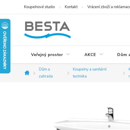
Přejít
Koupelnové studio
Kontakt
Vrácení zboží a reklamac
na
obsah
Veřejný prostor
AKCE
Dům a
Dům a
Koupelny a sanitární
Domů
zahrada
technika