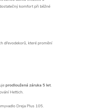
dostatečný komfort při běžné
ch dřevodekorů, které promění
uje
prodloužená záruka 5 let
.
vání Hettich.
 umyvadlo Dreja Plus 105.