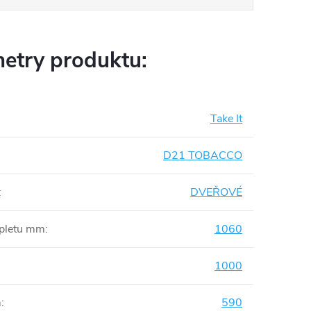
etry produktu:
Take It
D21 TOBACCO
:
DVEŘOVÉ
mpletu mm
:
1060
1000
m
:
590