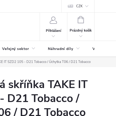
ás
Novinky
Ke stažení
CZK
NÁKUPNÍ
KOŠÍK
Prázdný košík
Přihlášení
Veřejný sektor
Náhradní díly
Výprodej a l
KE IT SZD2 105 - D21 Tobacco / Úchytka T06 / D21 Tobacco
á skříňka TAKE IT
- D21 Tobacco /
06 / D21 Tobacco