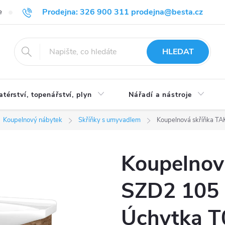
Prodejna: 326 900 311 prodejna@besta.cz
e
Blog
Obchodní podmínky
Ochrana osobních údajů
O n
HLEDAT
atérství, topenářství, plyn
Nářadí a nástroje
Koupelnový nábytek
Skříňky s umyvadlem
Koupelnová skříňka TA
Koupelnov
SZD2 105 
Úchytka T