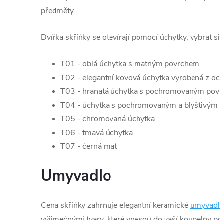
předměty.
Dvířka skříňky se otevírají pomocí úchytky, vybrat s
T01 - oblá úchytka s matným povrchem
T02 - elegantní kovová úchytka vyrobená z oc
T03 - hranatá úchytka s pochromovaným po
T04 - úchytka s pochromovaným a blyštivým
T05 - chromovaná úchytka
T06 - tmavá úchytka
T07 - černá mat
Umyvadlo
Cena skříňky zahrnuje elegantní keramické
umyvadl
výjimečnými tvary, které vnesou do vaší koupelny p