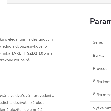
Param
ňku s elegantním a designovým
Série
:
mě jedno a dvouzásuvkového
kříňka
TAKE IT SZD2 105
má
Barva
:
erékoliv koupelně.
Provedení
Šířka ko
Šířka mm
:
ována ve dveřovém provedení a
ttich s doživotní zárukou.
Výška m
blémů uložíte i objemnější