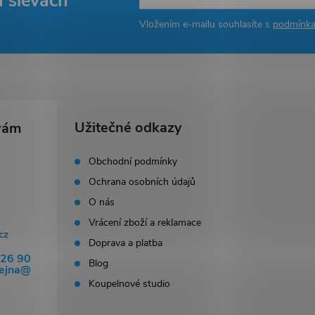
a slevách
Vložením e-mailu souhlasíte s
podmínka
Užitečné odkazy
Obchodní podmínky
Ochrana osobních údajů
O nás
Vrácení zboží a reklamace
cz
Doprava a platba
326 90
Blog
dejna@
Koupelnové studio