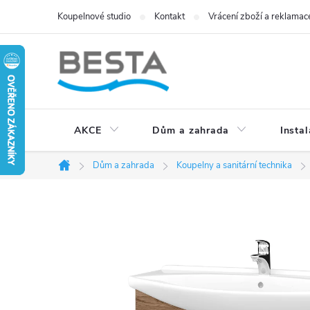
Přejít
Koupelnové studio
Kontakt
Vrácení zboží a reklamac
na
obsah
AKCE
Dům a zahrada
Instal
Dům a zahrada
Koupelny a sanitární technika
Domů