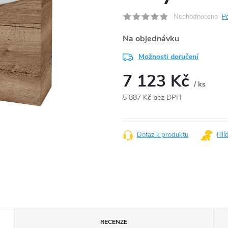
Neohodnoceno
P
Na objednávku
Možnosti doručení
7 123 Kč
/ ks
5 887 Kč bez DPH
Měrná
cena:
Dotaz k produktu
Hlí
RECENZE