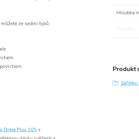
Hloubka 
i můžete ze sedmi typů:
Úchytka
:
ele
vrchem
 povrchem
Produkt n
Skříňky
o Dreja Plus 105
s
otřebnou dávku svěžesti a