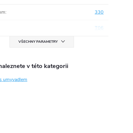
mm
:
330
T06
VŠECHNY PARAMETRY
aleznete v této kategorii
 s umyvadlem