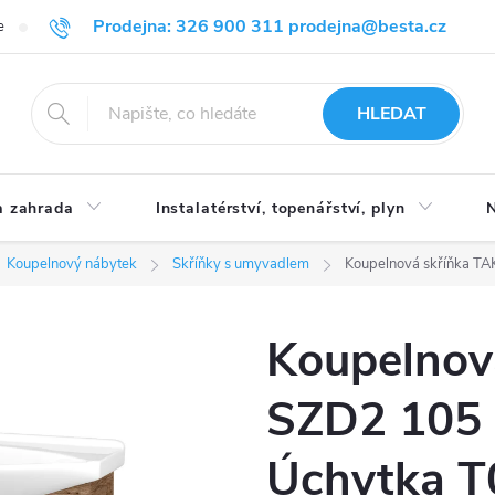
Prodejna: 326 900 311 prodejna@besta.cz
e
Blog
Obchodní podmínky
Ochrana osobních údajů
O n
HLEDAT
 zahrada
Instalatérství, topenářství, plyn
N
Koupelnový nábytek
Skříňky s umyvadlem
Koupelnová skříňka TA
Koupelnov
SZD2 105 
Úchytka T