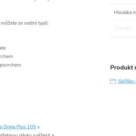
Hloubka 
i můžete ze sedmi typů:
Úchytka
:
ele
vrchem
 povrchem
Produkt n
Skříňky
o Dreja Plus 105
s
otřebnou dávku svěžesti a