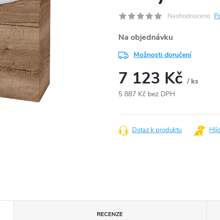
Neohodnoceno
P
Na objednávku
Možnosti doručení
7 123 Kč
/ ks
5 887 Kč bez DPH
Měrná
cena:
Dotaz k produktu
Hlí
RECENZE