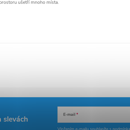
prostoru ušetří mnoho místa.
E-mail
a slevách
Vložením e-mailu souhlasíte s
podmínka