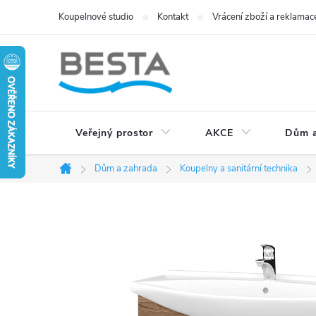
Přejít
Koupelnové studio
Kontakt
Vrácení zboží a reklamac
na
obsah
Veřejný prostor
AKCE
Dům a
Dům a zahrada
Koupelny a sanitární technika
Domů