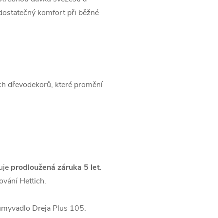
dostatečný komfort při běžné
ch dřevodekorů, které promění
uje
prodloužená záruka 5 let
.
vání Hettich.
 umyvadlo Dreja Plus 105.