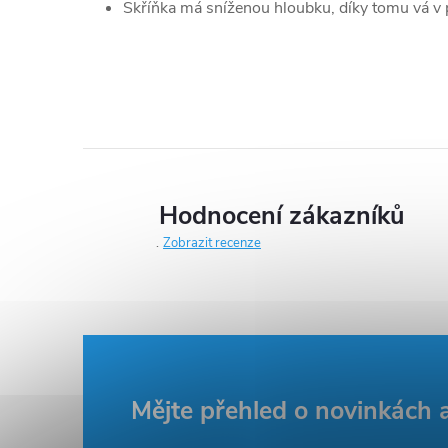
Skříňka má sníženou hloubku, díky tomu vá v 
Hodnocení zákazníků
Zobrazit recenze
Z
Mějte přehled o novinkách