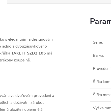
Param
ňku s elegantním a designovým
Série
:
mě jedno a dvouzásuvkového
kříňka
TAKE IT SZD2 105
má
Barva
:
erékoliv koupelně.
Provedení
Šířka ko
Šířka mm
:
ována ve dveřovém provedení a
ttich s doživotní zárukou.
Výška m
blémů uložíte i objemnější