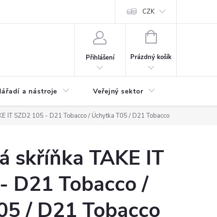
ás
Novinky
Ke stažení
CZK
NÁKUPNÍ
KOŠÍK
Prázdný košík
Přihlášení
ářadí a nástroje
Veřejný sektor
Náhradní d
KE IT SZD2 105 - D21 Tobacco / Úchytka T05 / D21 Tobacco
á skříňka TAKE IT
- D21 Tobacco /
05 / D21 Tobacco