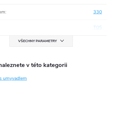
mm
:
330
T05
VŠECHNY PARAMETRY
aleznete v této kategorii
 s umyvadlem