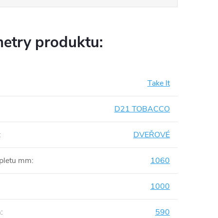
etry produktu:
Take It
D21 TOBACCO
:
DVEŘOVÉ
mpletu mm
:
1060
1000
m
:
590