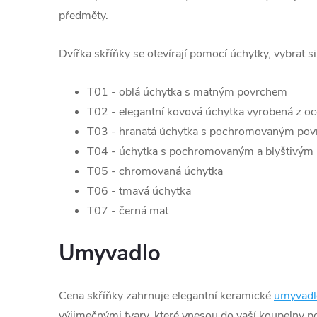
předměty.
Dvířka skříňky se otevírají pomocí úchytky, vybrat s
T01 - oblá úchytka s matným povrchem
T02 - elegantní kovová úchytka vyrobená z oc
T03 - hranatá úchytka s pochromovaným po
T04 - úchytka s pochromovaným a blyštivým
T05 - chromovaná úchytka
T06 - tmavá úchytka
T07 - černá mat
Umyvadlo
Cena skříňky zahrnuje elegantní keramické
umyvadl
výjimečnými tvary, které vnesou do vaší koupelny p