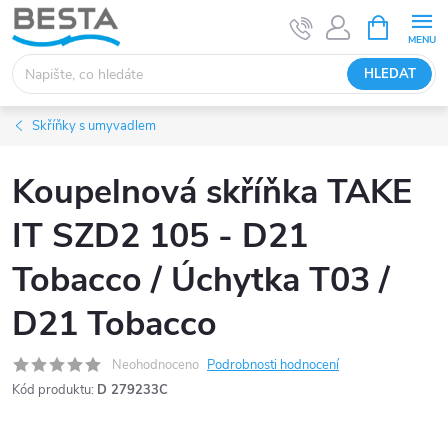
Přejít
NÁKUPNÍ
KOŠÍK
na
obsah
HLEDAT
Skříňky s umyvadlem
Koupelnová skříňka TAKE
IT SZD2 105 - D21
Tobacco / Úchytka T03 /
D21 Tobacco
Neohodnoceno
Podrobnosti hodnocení
Kód produktu:
D 279233C