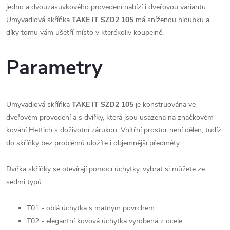
jedno a dvouzásuvkového provedení nabízí i dveřovou variantu.
Umyvadlová skříňka
TAKE IT SZD2 105
má sníženou hloubku a
díky tomu vám ušetří místo v kterékoliv koupelně.
Parametry
Umyvadlová skříňka
TAKE IT SZD2 105
je konstruována ve
dveřovém provedení a s dvířky, která jsou usazena na značkovém
kování Hettich s doživotní zárukou. Vnitřní prostor není dělen, tudíž
do skříňky bez problémů uložíte i objemnější předměty.
Dvířka skříňky se otevírají pomocí úchytky, vybrat si můžete ze
sedmi typů:
T01 - oblá úchytka s matným povrchem
T02 - elegantní kovová úchytka vyrobená z ocele