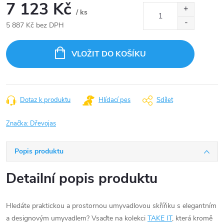
7 123 Kč
/ ks
5 887 Kč bez DPH
Měrná
cena:
VLOŽIT DO KOŠÍKU
Dotaz k produktu
Hlídací pes
Sdílet
Značka:
Dřevojas
Popis produktu
Detailní popis produktu
Hledáte praktickou a prostornou umyvadlovou skříňku s elegantním
a designovým umyvadlem? Vsaďte na kolekci
TAKE IT
, která kromě