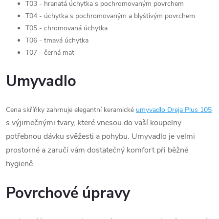
T03 - hranatá úchytka s pochromovaným povrchem
T04 - úchytka s pochromovaným a blyštivým povrchem
T05 - chromovaná úchytka
T06 - tmavá úchytka
T07 - černá mat
Umyvadlo
Cena skříňky zahrnuje elegantní keramické
umyvadlo Dreja Plus 105
s výjimečnými tvary, které vnesou do vaší koupelny
potřebnou dávku svěžesti a pohybu. Umyvadlo je velmi
prostorné a zaručí vám dostatečný komfort při běžné
hygieně.
Povrchové úpravy