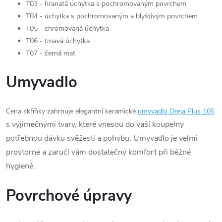
T03 - hranatá úchytka s pochromovaným povrchem
T04 - úchytka s pochromovaným a blyštivým povrchem
T05 - chromovaná úchytka
T06 - tmavá úchytka
T07 - černá mat
Umyvadlo
Cena skříňky zahrnuje elegantní keramické
umyvadlo Dreja Plus 105
s výjimečnými tvary, které vnesou do vaší koupelny
potřebnou dávku svěžesti a pohybu. Umyvadlo je velmi
prostorné a zaručí vám dostatečný komfort při běžné
hygieně.
Povrchové úpravy