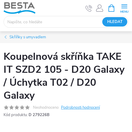
Přejít
NÁKUPNÍ
KOŠÍK
na
obsah
HLEDAT
Skříňky s umyvadlem
Koupelnová skříňka TAKE
IT SZD2 105 - D20 Galaxy
/ Úchytka T02 / D20
Galaxy
Neohodnoceno
Podrobnosti hodnocení
Kód produktu:
D 279226B