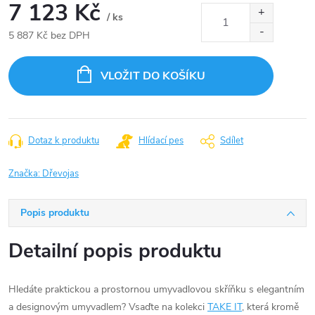
7 123 Kč
/ ks
5 887 Kč bez DPH
Měrná
cena:
VLOŽIT DO KOŠÍKU
Dotaz k produktu
Hlídací pes
Sdílet
Značka:
Dřevojas
Popis produktu
Detailní popis produktu
Hledáte praktickou a prostornou umyvadlovou skříňku s elegantním
a designovým umyvadlem? Vsaďte na kolekci
TAKE IT
, která kromě