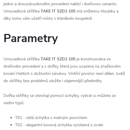
jedno a dvouzásuvkového provedení nabízí i dveřovou variantu.
Umyvadlová skříňka
TAKE IT SZD2 105
má sníženou hloubku a
díky tomu vám ušetří místo v kterékoliv koupelně.
Parametry
Umyvadlová skříňka
TAKE IT SZD2 105
je konstruována ve
dveřovém provedení a s dvířky, která jsou usazena na značkovém
kování Hettich s doživotní zárukou. Vnitřní prostor není dělen, tudíž
do skříňky bez problémů uložíte i objemnější předměty.
Dvířka skříňky se otevírají pomocí úchytky, vybrat si můžete ze
sedmi typů:
T01 - oblá úchytka s matným povrchem
T02 - elegantní kovová úchytka vyrobená z ocele