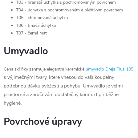
T03 - hranatá úchytka s pochromovaným povrchem
T04 - úchytka s pochromovaným a blyštivým povrchem
T05 - chromovaná úchytka
T06 - tmavá úchytka
T07 - černá mat
Umyvadlo
Cena skříňky zahrnuje elegantní keramické
umyvadlo Dreja Plus 105
s výjimečnými tvary, které vnesou do vaší koupelny
potřebnou dávku svěžesti a pohybu. Umyvadlo je velmi
prostorné a zaručí vám dostatečný komfort při běžné
hygieně.
Povrchové úpravy