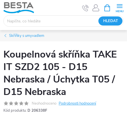
Přejít
NÁKUPNÍ
KOŠÍK
na
obsah
HLEDAT
Skříňky s umyvadlem
Koupelnová skříňka TAKE
IT SZD2 105 - D15
Nebraska / Úchytka T05 /
D15 Nebraska
Neohodnoceno
Podrobnosti hodnocení
Kód produktu:
D 206338F