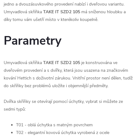
jedno a dvouzásuvkového provedení nabízí i dveřovou variantu.
Umyvadlová skříňka
TAKE IT SZD2 105
má sníženou hloubku a
díky tomu vám ušetří místo v kterékoliv koupelně.
Parametry
Umyvadlová skříňka
TAKE IT SZD2 105
je konstruována ve
dveřovém provedení a s dvířky, která jsou usazena na značkovém
kování Hettich s doživotní zárukou. Vnitřní prostor není dělen, tudíž
do skříňky bez problémů uložíte i objemnější předměty.
Dvířka skříňky se otevírají pomocí úchytky, vybrat si můžete ze
sedmi typů:
T01 - oblá úchytka s matným povrchem
T02 - elegantní kovová úchytka vyrobená z ocele