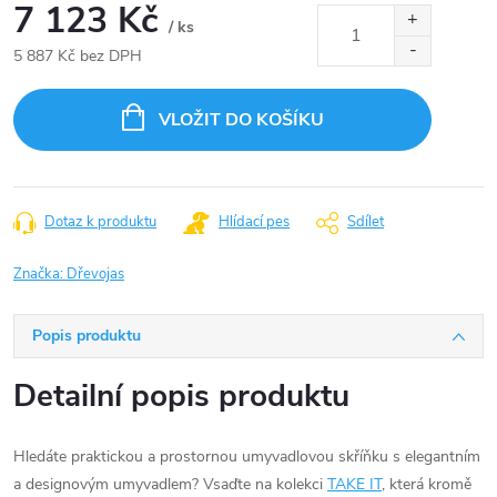
7 123 Kč
/ ks
5 887 Kč bez DPH
Měrná
cena:
VLOŽIT DO KOŠÍKU
Dotaz k produktu
Hlídací pes
Sdílet
Značka:
Dřevojas
Popis produktu
Detailní popis produktu
Hledáte praktickou a prostornou umyvadlovou skříňku s elegantním
a designovým umyvadlem? Vsaďte na kolekci
TAKE IT
, která kromě