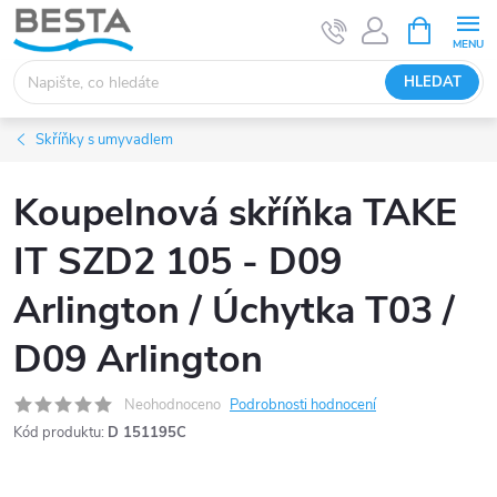
Přejít
NÁKUPNÍ
KOŠÍK
na
obsah
HLEDAT
Skříňky s umyvadlem
Koupelnová skříňka TAKE
IT SZD2 105 - D09
Arlington / Úchytka T03 /
D09 Arlington
Neohodnoceno
Podrobnosti hodnocení
Kód produktu:
D 151195C