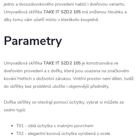
jedno a dvouzásuvkového provedení nabízí i dveřovou variantu.
Umyvadlová skříňka
TAKE IT SZD2 105
má sníženou hloubku a
díky tomu vám ušetří místo v kterékoliv koupelně.
Parametry
Umyvadlová skříňka
TAKE IT SZD2 105
je konstruována ve
dveřovém provedení a s dvířky, která jsou usazena na značkovém
kování Hettich s doživotní zárukou. Vnitřní prostor není dělen, tudíž
do skříňky bez problémů uložíte i objemnější předměty.
Dvířka skříňky se otevírají pomocí úchytky, vybrat si můžete ze
sedmi typů:
T01 - oblá úchytka s matným povrchem
T02 - elegantní kovová úchytka vyrobená z ocele