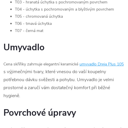
T03 - hranatá úchytka s pochromovaným povrchem
T04 - úchytka s pochromovaným a blyštivým povrchem
T05 - chromovaná úchytka
T06 - tmavá úchytka
T07 - černá mat
Umyvadlo
Cena skříňky zahrnuje elegantní keramické
umyvadlo Dreja Plus 105
s výjimečnými tvary, které vnesou do vaší koupelny
potřebnou dávku svěžesti a pohybu. Umyvadlo je velmi
prostorné a zaručí vám dostatečný komfort při běžné
hygieně.
Povrchové úpravy