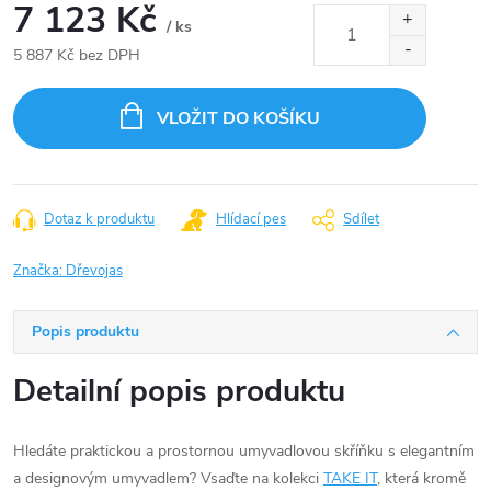
7 123 Kč
/ ks
5 887 Kč bez DPH
Měrná
cena:
VLOŽIT DO KOŠÍKU
Dotaz k produktu
Hlídací pes
Sdílet
Značka:
Dřevojas
Popis produktu
Detailní popis produktu
Hledáte praktickou a prostornou umyvadlovou skříňku s elegantním
a designovým umyvadlem? Vsaďte na kolekci
TAKE IT
, která kromě