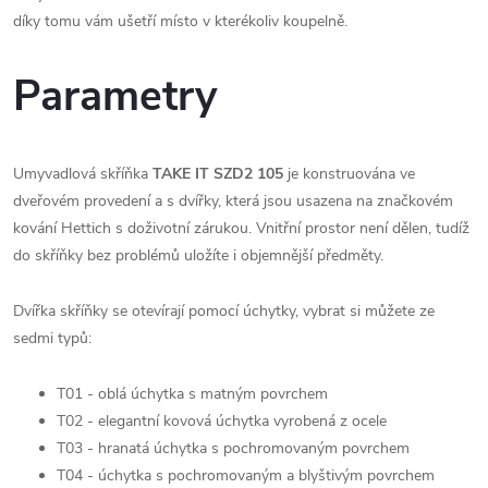
díky tomu vám ušetří místo v kterékoliv koupelně.
Parametry
Umyvadlová skříňka
TAKE IT SZD2 105
je konstruována ve
dveřovém provedení a s dvířky, která jsou usazena na značkovém
kování Hettich s doživotní zárukou. Vnitřní prostor není dělen, tudíž
do skříňky bez problémů uložíte i objemnější předměty.
Dvířka skříňky se otevírají pomocí úchytky, vybrat si můžete ze
sedmi typů:
T01 - oblá úchytka s matným povrchem
T02 - elegantní kovová úchytka vyrobená z ocele
T03 - hranatá úchytka s pochromovaným povrchem
T04 - úchytka s pochromovaným a blyštivým povrchem