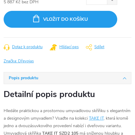
5 887 Kč bez DPH
Měrná
cena:
VLOŽIT DO KOŠÍKU
Dotaz k produktu
Hlídací pes
Sdílet
Značka:
Dřevojas
Popis produktu
Detailní popis produktu
Hledáte praktickou a prostornou umyvadlovou skříňku s elegantním
a designovým umyvadlem? Vsaďte na kolekci
TAKE IT
, která kromě
jedno a dvouzásuvkového provedení nabízí i dveřovou variantu.
Umyvadlová skříňka
TAKE IT SZD2 105
má sníženou hloubku a