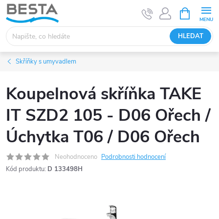
Přejít
NÁKUPNÍ
KOŠÍK
na
obsah
HLEDAT
Skříňky s umyvadlem
Koupelnová skříňka TAKE
IT SZD2 105 - D06 Ořech /
Úchytka T06 / D06 Ořech
Neohodnoceno
Podrobnosti hodnocení
Kód produktu:
D 133498H