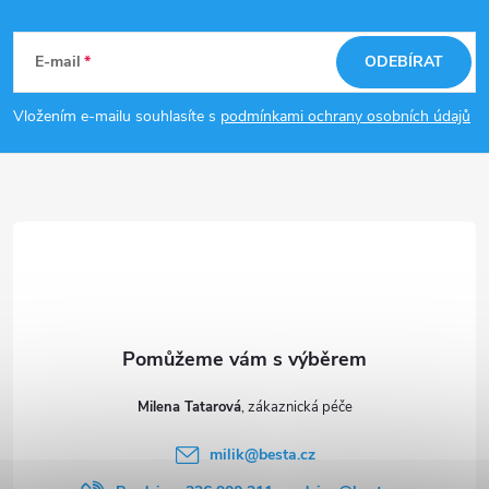
Z
á
E-mail
ODEBÍRAT
p
Vložením e-mailu souhlasíte s
podmínkami ochrany osobních údajů
a
t
í
Milena Tatarová
milik
@
besta.cz