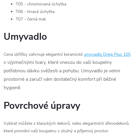
T05 - chromovaná úchytka
T06 - tmavá úchytka
T07 - černá mat
Umyvadlo
Cena skříňky zahrnuje elegantní keramické
umyvadlo Dreja Plus 105
s výjimečnými tvary, které vnesou do vaší koupelny
potřebnou dávku svěžesti a pohybu. Umyvadlo je velmi
prostorné a zaručí vám dostatečný komfort při běžné
hygieně.
Povrchové úpravy
Vybírat můžete z klasických dekorů, nebo elegantních dřevodekorů,
které promění vaši koupelnu v útulný a příjemný prostor.