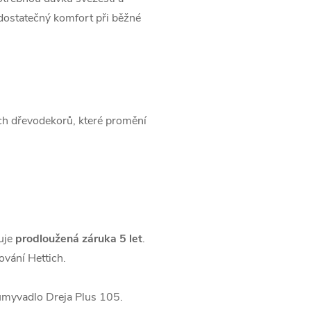
dostatečný komfort při běžné
ch dřevodekorů, které promění
uje
prodloužená záruka 5 let
.
vání Hettich.
 umyvadlo Dreja Plus 105.