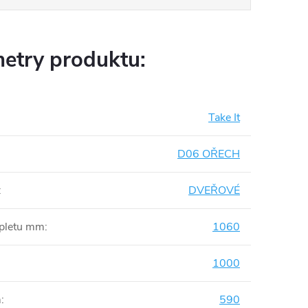
etry produktu:
Take It
D06 OŘECH
:
DVEŘOVÉ
mpletu mm
:
1060
1000
m
:
590