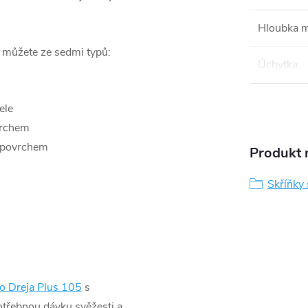
Hloubka 
i můžete ze sedmi typů:
Úchytka
:
ele
vrchem
 povrchem
Produkt n
Skříňky
o Dreja Plus 105
s
otřebnou dávku svěžesti a