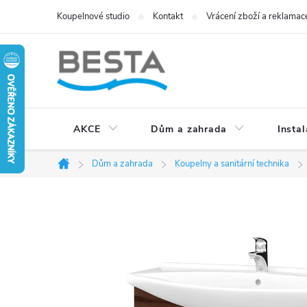
Přejít
Koupelnové studio
Kontakt
Vrácení zboží a reklamac
na
obsah
AKCE
Dům a zahrada
Instal
Dům a zahrada
Koupelny a sanitární technika
Domů