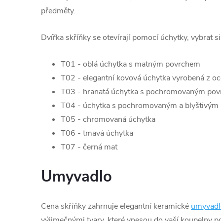
předměty.
Dvířka skříňky se otevírají pomocí úchytky, vybrat s
T01 - oblá úchytka s matným povrchem
T02 - elegantní kovová úchytka vyrobená z oc
T03 - hranatá úchytka s pochromovaným po
T04 - úchytka s pochromovaným a blyštivým
T05 - chromovaná úchytka
T06 - tmavá úchytka
T07 - černá mat
Umyvadlo
Cena skříňky zahrnuje elegantní keramické
umyvadl
výjimečnými tvary, které vnesou do vaší koupelny p