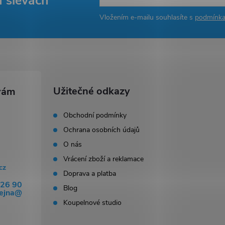
a slevách
Vložením e-mailu souhlasíte s
podmínka
Užitečné odkazy
Obchodní podmínky
Ochrana osobních údajů
O nás
Vrácení zboží a reklamace
cz
Doprava a platba
326 90
Blog
dejna@
Koupelnové studio