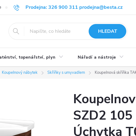
Prodejna: 326 900 311 prodejna@besta.cz
e
Blog
Obchodní podmínky
Ochrana osobních údajů
O n
HLEDAT
atérství, topenářství, plyn
Nářadí a nástroje
Koupelnový nábytek
Skříňky s umyvadlem
Koupelnová skříňka TA
Koupelnov
SZD2 105 
Úchytka T0