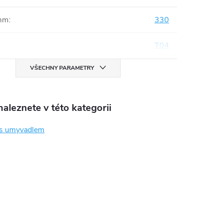
mm
:
330
T04
VŠECHNY PARAMETRY
aleznete v této kategorii
 s umyvadlem