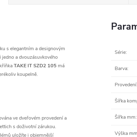
Param
ňku s elegantním a designovým
Série
:
mě jedno a dvouzásuvkového
kříňka
TAKE IT SZD2 105
má
Barva
:
erékoliv koupelně.
Provedení
Šířka ko
Šířka mm
:
ována ve dveřovém provedení a
ttich s doživotní zárukou.
Výška m
blémů uložíte i objemnější