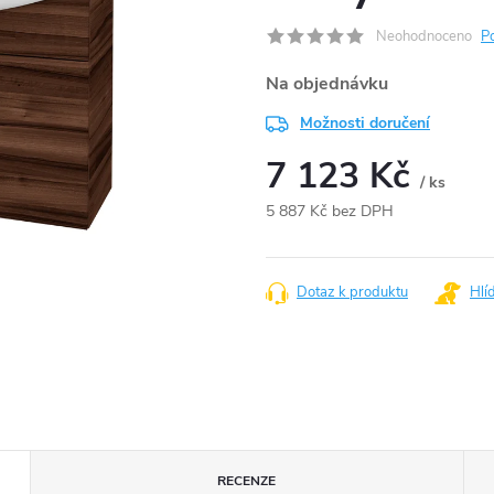
Neohodnoceno
P
Na objednávku
Možnosti doručení
7 123 Kč
/ ks
5 887 Kč bez DPH
Měrná
cena:
Dotaz k produktu
Hlí
RECENZE