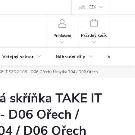
ás
Novinky
Ke stažení
CZK
NÁKUPNÍ
KOŠÍK
Prázdný košík
Přihlášení
Veřejný sektor
Náhradní díly
Výprodej a l
KE IT SZD2 105 - D06 Ořech / Úchytka T04 / D06 Ořech
á skříňka TAKE IT
- D06 Ořech /
4 / D06 Ořech