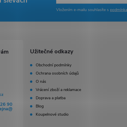
a slevách
Vložením e-mailu souhlasíte s
podmínka
Užitečné odkazy
Obchodní podmínky
Ochrana osobních údajů
O nás
Vrácení zboží a reklamace
cz
Doprava a platba
326 90
Blog
dejna@
Koupelnové studio