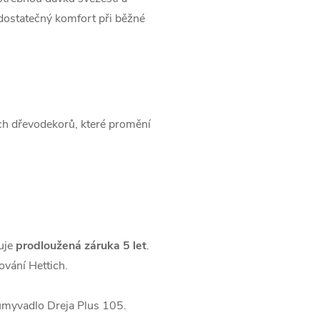
dostatečný komfort při běžné
ch dřevodekorů, které promění
uje
prodloužená záruka 5 let
.
vání Hettich.
 umyvadlo Dreja Plus 105.