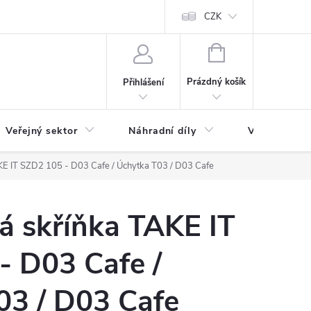
ás
Novinky
Ke stažení
CZK
NÁKUPNÍ
KOŠÍK
Prázdný košík
Přihlášení
Veřejný sektor
Náhradní díly
Výprodej a l
KE IT SZD2 105 - D03 Cafe / Úchytka T03 / D03 Cafe
á skříňka TAKE IT
- D03 Cafe /
03 / D03 Cafe