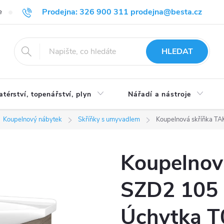
Prodejna: 326 900 311 prodejna@besta.cz
e
Blog
Obchodní podmínky
Ochrana osobních údajů
O n
HLEDAT
atérství, topenářství, plyn
Nářadí a nástroje
Koupelnový nábytek
Skříňky s umyvadlem
Koupelnová skříňka TA
Koupelnov
SZD2 105 
Úchytka T