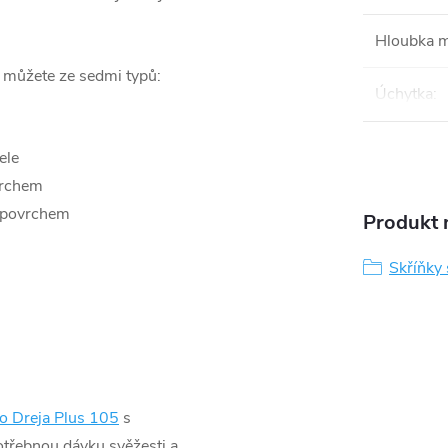
Hloubka 
i můžete ze sedmi typů:
Úchytka
:
ele
vrchem
 povrchem
Produkt n
Skříňky
o Dreja Plus 105
s
otřebnou dávku svěžesti a