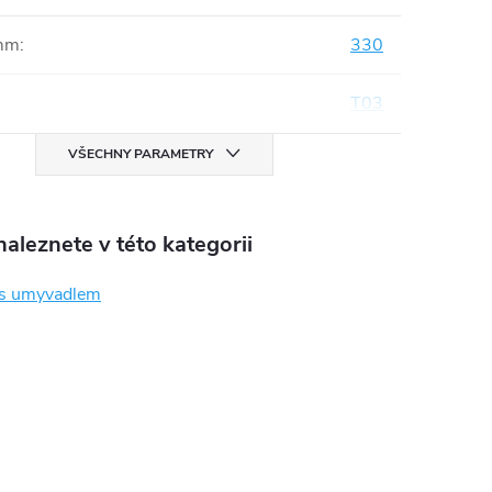
mm
:
330
T03
VŠECHNY PARAMETRY
aleznete v této kategorii
 s umyvadlem