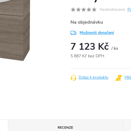
Neohodnoceno
P
Na objednávku
Možnosti doručení
7 123 Kč
/ ks
5 887 Kč bez DPH
Měrná
cena:
Dotaz k produktu
Hlí
RECENZE