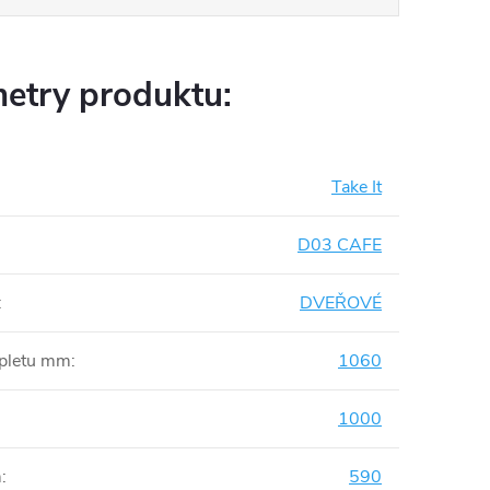
etry produktu:
Take It
D03 CAFE
:
DVEŘOVÉ
mpletu mm
:
1060
1000
m
:
590