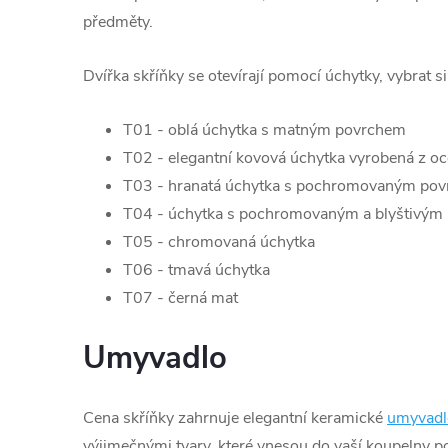
předměty.
Dvířka skříňky se otevírají pomocí úchytky, vybrat s
T01 - oblá úchytka s matným povrchem
T02 - elegantní kovová úchytka vyrobená z oc
T03 - hranatá úchytka s pochromovaným po
T04 - úchytka s pochromovaným a blyštivým
T05 - chromovaná úchytka
T06 - tmavá úchytka
T07 - černá mat
Umyvadlo
Cena skříňky zahrnuje elegantní keramické
umyvadl
výjimečnými tvary, které vnesou do vaší koupelny p