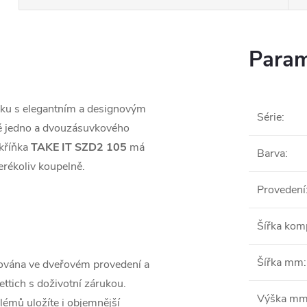
Param
ňku s elegantním a designovým
Série
:
mě jedno a dvouzásuvkového
kříňka
TAKE IT SZD2 105
má
Barva
:
erékoliv koupelně.
Provedení
Šířka ko
Šířka mm
:
ována ve dveřovém provedení a
ttich s doživotní zárukou.
Výška m
blémů uložíte i objemnější