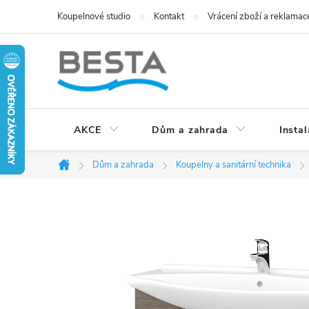
Přejít
Koupelnové studio
Kontakt
Vrácení zboží a reklamac
na
obsah
AKCE
Dům a zahrada
Instal
Dům a zahrada
Koupelny a sanitární technika
Domů