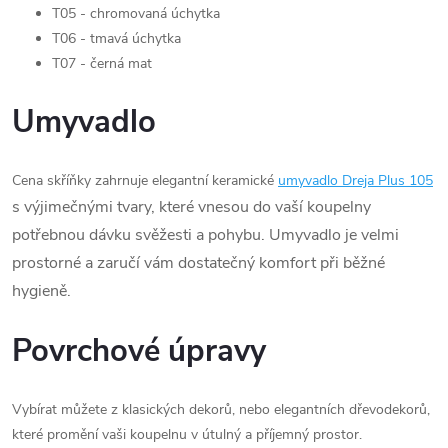
T05 - chromovaná úchytka
T06 - tmavá úchytka
T07 - černá mat
Umyvadlo
Cena skříňky zahrnuje elegantní keramické
umyvadlo Dreja Plus 105
s výjimečnými tvary, které vnesou do vaší koupelny
potřebnou dávku svěžesti a pohybu. Umyvadlo je velmi
prostorné a zaručí vám dostatečný komfort při běžné
hygieně.
Povrchové úpravy
Vybírat můžete z klasických dekorů, nebo elegantních dřevodekorů,
které promění vaši koupelnu v útulný a příjemný prostor.