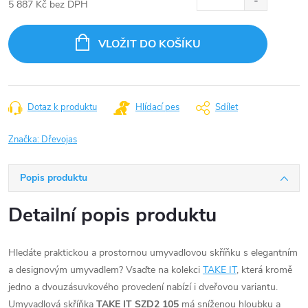
5 887 Kč bez DPH
Měrná
cena:
VLOŽIT DO KOŠÍKU
Dotaz k produktu
Hlídací pes
Sdílet
Značka:
Dřevojas
Popis produktu
Detailní popis produktu
Hledáte praktickou a prostornou umyvadlovou skříňku s elegantním
a designovým umyvadlem? Vsaďte na kolekci
TAKE IT
, která kromě
jedno a dvouzásuvkového provedení nabízí i dveřovou variantu.
Umyvadlová skříňka
TAKE IT SZD2 105
má sníženou hloubku a