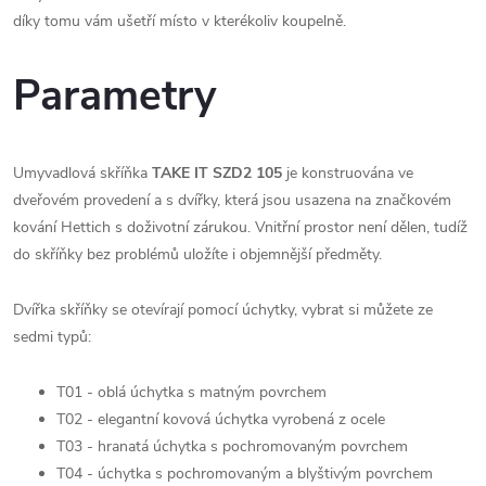
díky tomu vám ušetří místo v kterékoliv koupelně.
Parametry
Umyvadlová skříňka
TAKE IT SZD2 105
je konstruována ve
dveřovém provedení a s dvířky, která jsou usazena na značkovém
kování Hettich s doživotní zárukou. Vnitřní prostor není dělen, tudíž
do skříňky bez problémů uložíte i objemnější předměty.
Dvířka skříňky se otevírají pomocí úchytky, vybrat si můžete ze
sedmi typů:
T01 - oblá úchytka s matným povrchem
T02 - elegantní kovová úchytka vyrobená z ocele
T03 - hranatá úchytka s pochromovaným povrchem
T04 - úchytka s pochromovaným a blyštivým povrchem