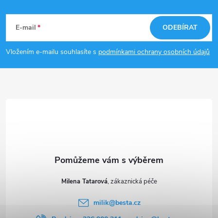
Z
á
E-mail
ODEBÍRAT
p
Vložením e-mailu souhlasíte s
podmínkami ochrany osobních údajů
a
t
í
Milena Tatarová
milik
@
besta.cz