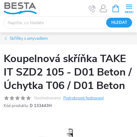
Přejít
NÁKUPNÍ
KOŠÍK
na
obsah
HLEDAT
Skříňky s umyvadlem
Koupelnová skříňka TAKE
IT SZD2 105 - D01 Beton /
Úchytka T06 / D01 Beton
Neohodnoceno
Podrobnosti hodnocení
Kód produktu:
D 133443H