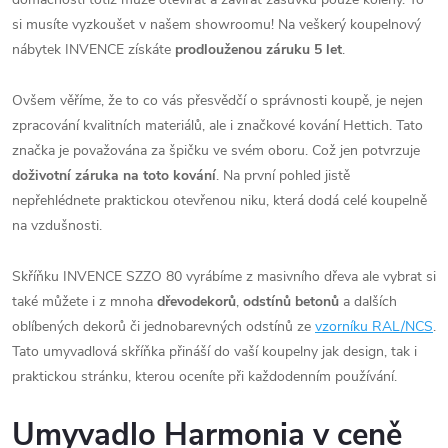
si musíte vyzkoušet v našem showroomu! Na veškerý koupelnový
nábytek INVENCE získáte
prodlouženou záruku 5 let
.
Ovšem věříme, že to co vás přesvědčí o správnosti koupě, je nejen
zpracování kvalitních materiálů, ale i značkové kování Hettich. Tato
značka je považována za špičku ve svém oboru. Což jen potvrzuje
doživotní záruka na toto kování
. Na první pohled jistě
nepřehlédnete praktickou otevřenou niku, která dodá celé koupelně
na vzdušnosti.
Skříňku INVENCE SZZO 80 vyrábíme z masivního dřeva ale vybrat si
také můžete i z mnoha
dřevodekorů
,
odstínů betonů
a dalších
oblíbených dekorů či jednobarevných odstínů ze
vzorníku RAL/NCS
.
Tato umyvadlová skříňka přináší do vaší koupelny jak design, tak i
praktickou stránku, kterou oceníte při každodenním používání.
Umyvadlo Harmonia v ceně