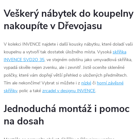
Veškerý nábytek do koupelny
nakoupíte v Dřevojasu
V kolekci INVENCE najdete i další kousky nábytku, které doladí vaši
koupelnu a vytvoří tak dostatek úložného místa. Vysoká
skříňka
INVENCE SVD2O 35
, ve stejném odstínu jako umyvadlová skříňka,
vypadá skvěle nejen zvenku, ale i zevnitř. Jistě oceníte skleněné
poličky, které vám dopřejí větší přehled o uložených předmětech.
Tím ale nekončíme! Vybrat si můžete i z
nízké
či
horní závěsné
skříňky
, polic a také
zrcadel v designu INVENCE
.
Jednoduchá montáž i pomoc
na dosah