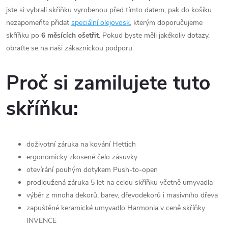
jste si vybrali skříňku vyrobenou před tímto datem, pak do košíku
nezapomeňte přidat
speciální olejovosk
, kterým doporučujeme
skříňku po
6 měsících ošetřit
. Pokud byste měli jakékoliv dotazy,
obraťte se na naši zákaznickou podporu.
Proč si zamilujete tuto
skříňku:
doživotní záruka na kování Hettich
ergonomicky
zkosené čelo zásuvky
otevírání pouhým dotykem Push-to-open
prodloužená záruka 5 let na celou skříňku včetně umyvadla
výběr z mnoha dekorů, barev, dřevodekorů i masivního dřeva
zapuštěné keramické umyvadlo Harmonia v ceně skříňky
INVENCE