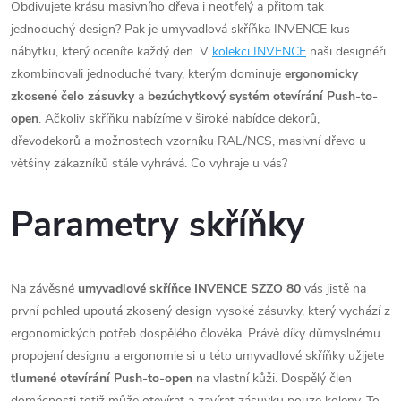
Obdivujete krásu masivního dřeva i neotřelý a přitom tak
jednoduchý design? Pak je umyvadlová skříňka INVENCE kus
nábytku, který oceníte každý den. V
kolekci INVENCE
naši designéři
zkombinovali jednoduché tvary, kterým dominuje
ergonomicky
zkosené čelo zásuvky
a
bezúchytkový systém otevírání Push-to-
open
. Ačkoliv skříňku nabízíme v široké nabídce dekorů,
dřevodekorů a možnostech vzorníku RAL/NCS, masivní dřevo u
většiny zákazníků stále vyhrává. Co vyhraje u vás?
Parametry skříňky
Na závěsné
umyvadlové skříňce INVENCE SZZO 80
vás jistě na
první pohled upoutá zkosený design vysoké zásuvky, který vychází z
ergonomických potřeb dospělého člověka. Právě díky důmyslnému
propojení designu a ergonomie si u této umyvadlové skříňky užijete
tlumené otevírání Push-to-open
na vlastní kůži. Dospělý člen
domácnosti totiž může otevírat a zavírat zásuvku pouze koleny. To