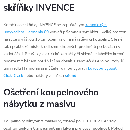
skříňky INVENCE
Kombinace skříňky INVENCE se zapuštěným
keramickým
umyvadlem Harmonia 80
vytváří příjemnou symbiózu. Velký prostor
na ruce s výškou 15 cm ocení všichni návštěvníci koupelny. Stejně
tak i praktické místo k odložení drobných předmětů po bocích i v
zadní části. Prstýnky, elektrické kartáčky či skleněné lahvičky krémů
budete mít během používání na dosah a zároveň daleko od vody. K
umyvadlu Harmonia si můžete rovnou vybrat i
kovovou výpusť
Click-Clack
nebo některý z našich
sifonů
.
Ošetření koupelnového
nábytku z masivu
Koupelnový nábytek z masivu vyrobený po 1. 10. 2022 je vždy
ošetřen
tenkým transparentním lakem pro vyšší odolnost
. Pokud