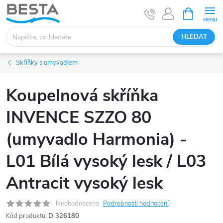
Přejít
NÁKUPNÍ
KOŠÍK
na
obsah
HLEDAT
Skříňky s umyvadlem
Koupelnová skříňka
INVENCE SZZO 80
(umyvadlo Harmonia) -
L01 Bílá vysoký lesk / L03
Antracit vysoký lesk
Neohodnoceno
Podrobnosti hodnocení
Kód produktu:
D 326180