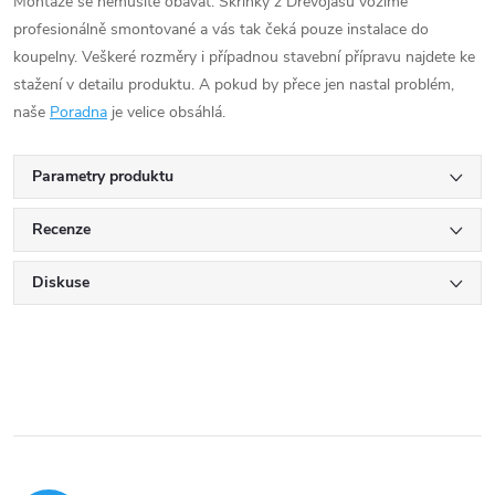
Montáže se nemusíte obávat. Skříňky z Dřevojasu vozíme
profesionálně smontované a vás tak čeká pouze instalace do
koupelny. Veškeré rozměry i případnou stavební přípravu najdete ke
stažení v detailu produktu. A pokud by přece jen nastal problém,
naše
Poradna
je velice obsáhlá.
Parametry produktu
Recenze
Diskuse