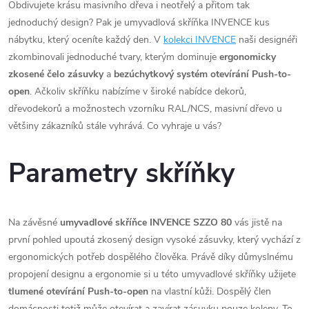
Obdivujete krásu masivního dřeva i neotřelý a přitom tak
jednoduchý design? Pak je umyvadlová skříňka INVENCE kus
nábytku, který oceníte každý den. V
kolekci INVENCE
naši designéři
zkombinovali jednoduché tvary, kterým dominuje
ergonomicky
zkosené čelo zásuvky
a
bezúchytkový systém otevírání Push-to-
open
. Ačkoliv skříňku nabízíme v široké nabídce dekorů,
dřevodekorů a možnostech vzorníku RAL/NCS, masivní dřevo u
většiny zákazníků stále vyhrává. Co vyhraje u vás?
Parametry skříňky
Na závěsné
umyvadlové skříňce INVENCE SZZO 80
vás jistě na
první pohled upoutá zkosený design vysoké zásuvky, který vychází z
ergonomických potřeb dospělého člověka. Právě díky důmyslnému
propojení designu a ergonomie si u této umyvadlové skříňky užijete
tlumené otevírání Push-to-open
na vlastní kůži. Dospělý člen
domácnosti totiž může otevírat a zavírat zásuvku pouze koleny. To