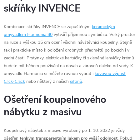
skříňky INVENCE
Kombinace skříňky INVENCE se zapuštěným
keramickým
umyvadlem Harmonia 80
vytváří příjemnou symbiózu. Velký prostor
na ruce s výškou 15 cm ocení všichni návštěvníci koupelny. Stejně
tak i praktické místo k odložení drobných předmětů po bocích i v
zadní části. Prstýnky, elektrické kartáčky či skleněné lahvičky krémů
budete mít během používání na dosah a zároveň daleko od vody. K
umyvadlu Harmonia si můžete rovnou vybrat i
kovovou výpusť
Click-Clack
nebo některý z našich
sifonů
.
Ošetření koupelnového
nábytku z masivu
Koupelnový nábytek z masivu vyrobený po 1. 10. 2022 je vždy
ošetřen
tenkým transparentním lakem pro vyšší odolnost
. Pokud