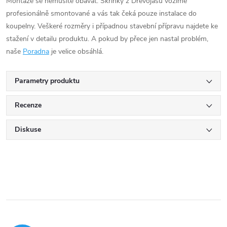
Montáže se nemusíte obávat. Skříňky z Dřevojasu vozíme
profesionálně smontované a vás tak čeká pouze instalace do
koupelny. Veškeré rozměry i případnou stavební přípravu najdete ke
stažení v detailu produktu. A pokud by přece jen nastal problém,
naše
Poradna
je velice obsáhlá.
Parametry produktu
Recenze
Diskuse