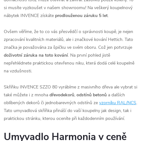
si musíte vyzkoušet v našem showroomu! Na veškerý koupelnový
nábytek INVENCE získáte
prodlouženou záruku 5 let
.
Ovšem věříme, že to co vás přesvědčí o správnosti koupě, je nejen
zpracování kvalitních materiálů, ale i značkové kování Hettich. Tato
značka je považována za špičku ve svém oboru. Což jen potvrzuje
doživotní záruka na toto kování
. Na první pohled jistě
nepřehlédnete praktickou otevřenou niku, která dodá celé koupelně
na vzdušnosti.
Skříňku INVENCE SZZO 80 vyrábíme z masivního dřeva ale vybrat si
také můžete i z mnoha
dřevodekorů
,
odstínů betonů
a dalších
oblíbených dekorů či jednobarevných odstínů ze
vzorníku RAL/NCS
.
Tato umyvadlová skříňka přináší do vaší koupelny jak design, tak i
praktickou stránku, kterou oceníte při každodenním používání.
Umyvadlo Harmonia v ceně