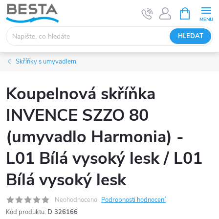
Přejít
NÁKUPNÍ
KOŠÍK
na
obsah
HLEDAT
Skříňky s umyvadlem
Koupelnová skříňka
INVENCE SZZO 80
(umyvadlo Harmonia) -
L01 Bílá vysoký lesk / L01
Bílá vysoký lesk
Neohodnoceno
Podrobnosti hodnocení
Kód produktu:
D 326166