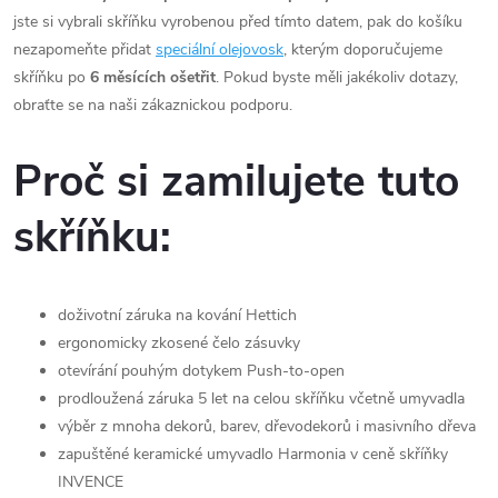
jste si vybrali skříňku vyrobenou před tímto datem, pak do košíku
nezapomeňte přidat
speciální olejovosk
, kterým doporučujeme
skříňku po
6 měsících ošetřit
. Pokud byste měli jakékoliv dotazy,
obraťte se na naši zákaznickou podporu.
Proč si zamilujete tuto
skříňku:
doživotní záruka na kování Hettich
ergonomicky
zkosené čelo zásuvky
otevírání pouhým dotykem Push-to-open
prodloužená záruka 5 let na celou skříňku včetně umyvadla
výběr z mnoha dekorů, barev, dřevodekorů i masivního dřeva
zapuštěné keramické umyvadlo Harmonia v ceně skříňky
INVENCE