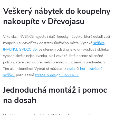
Veškerý nábytek do koupelny
nakoupíte v Dřevojasu
V kolekci INVENCE najdete i další kousky nábytku, které doladí vaši
koupelnu a vytvoří tak dostatek úložného místa. Vysoká
skříňka
INVENCE SVD2O 35
, ve stejném odstínu jako umyvadlová skříňka,
vypadá skvěle nejen zvenku, ale i zevnitř. Jistě oceníte skleněné
poličky, které vám dopřejí větší přehled o uložených předmětech.
Tím ale nekončíme! Vybrat si můžete i z
nízké
či
horní závěsné
skříňky
, polic a také
zrcadel v designu INVENCE
.
Jednoduchá montáž i pomoc
na dosah