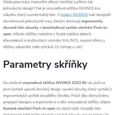
Obdivujete krásu masivního dřeva i neotřelý a přitom tak
jednoduchý design? Pak je umyvadlová skříňka INVENCE kus
nábytku, který oceníte každý den. V
kolekci INVENCE
naši designéři
zkombinovali jednoduché tvary, kterým dominuje
ergonomicky
zkosené čelo zásuvky
a
bezúchytkový systém otevírání Push-to-
open
. Ačkoliv skříňku nabízíme v široké nabídce dekorů,
dřevodekorů a možnostech vzorníku RAL/NCS, masivní dřevo u
většiny zákazníků stále vyhrává. Co vyhraje u vás?
Parametry skříňky
Na závěsné
umyvadlové skříňce INVENCE SZZO 80
vás jistě na
první pohled upoutá zkosený design vysoké zásuvky, který vychází z
ergonomických potřeb dospělého člověka. Právě díky důmyslnému
propojení designu a ergonomie si u této umyvadlové skříňky užijete
tlumené otevírání Push-to-open
na vlastní kůži. Dospělý člen
domácnosti totiž může otevírat a zavírat zásuvku pouze koleny. To