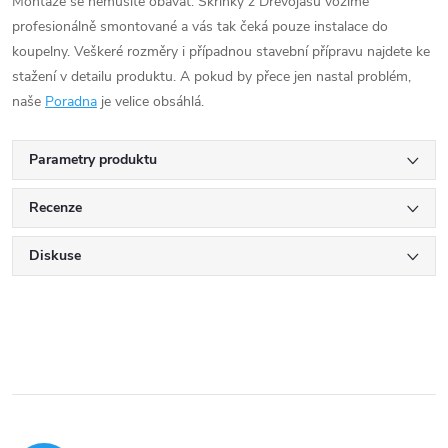
Montáže se nemusíte obávat. Skříňky z Dřevojasu vozíme
profesionálně smontované a vás tak čeká pouze instalace do
koupelny. Veškeré rozměry i případnou stavební přípravu najdete ke
stažení v detailu produktu. A pokud by přece jen nastal problém,
naše
Poradna
je velice obsáhlá.
Parametry produktu
Recenze
Diskuse