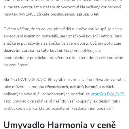
si musíte vyzkoušet v našem showroomu! Na veškerý koupelnový
nábytek INVENCE získáte
prodlouženou záruku 5 let
.
Ovšem věříme, že to co vás přesvědčí o správnosti koupě, je nejen
zpracování kvalitních materiálů, ale i značkové kování Hettich. Tato
značka je považována za špičku ve svém oboru. Což jen potvrzuje
doživotní záruka na toto kování
. Na první pohled jistě
nepřehlédnete praktickou otevřenou niku, která dodá celé koupelně
na vzdušnosti.
Skříňku INVENCE SZZO 80 vyrábíme z masivního dřeva ale vybrat si
také můžete i z mnoha
dřevodekorů
,
odstínů betonů
a dalších
oblíbených dekorů či jednobarevných odstínů ze
vzorníku RAL/NCS
.
Tato umyvadlová skříňka přináší do vaší koupelny jak design, tak i
praktickou stránku, kterou oceníte při každodenním používání.
Umyvadlo Harmonia v ceně