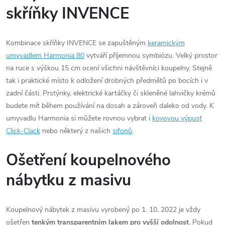
skříňky INVENCE
Kombinace skříňky INVENCE se zapuštěným
keramickým
umyvadlem Harmonia 80
vytváří příjemnou symbiózu. Velký prostor
na ruce s výškou 15 cm ocení všichni návštěvníci koupelny. Stejně
tak i praktické místo k odložení drobných předmětů po bocích i v
zadní části. Prstýnky, elektrické kartáčky či skleněné lahvičky krémů
budete mít během používání na dosah a zároveň daleko od vody. K
umyvadlu Harmonia si můžete rovnou vybrat i
kovovou výpusť
Click-Clack
nebo některý z našich
sifonů
.
Ošetření koupelnového
nábytku z masivu
Koupelnový nábytek z masivu vyrobený po 1. 10. 2022 je vždy
ošetřen
tenkým transparentním lakem pro vyšší odolnost
. Pokud