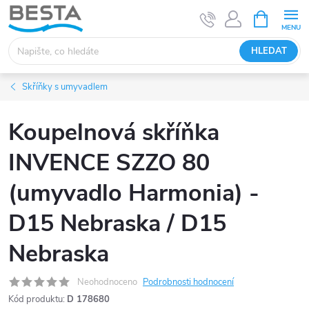
Přejít
NÁKUPNÍ
KOŠÍK
na
obsah
HLEDAT
Skříňky s umyvadlem
Koupelnová skříňka
INVENCE SZZO 80
(umyvadlo Harmonia) -
D15 Nebraska / D15
Nebraska
Neohodnoceno
Podrobnosti hodnocení
Kód produktu:
D 178680