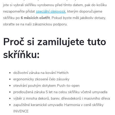
jste si vybrali skříňku vyrobenou před tímto datem, pak do košíku
nezapomeňte přidat
speciální olejovosk
, kterým doporučujeme
skříňku po
6 měsících ošetřit
. Pokud byste měli jakékoliv dotazy,
obraťte se na naši zákaznickou podporu.
Proč si zamilujete tuto
skříňku:
doživotní záruka na kování Hettich
ergonomicky
zkosené čelo zásuvky
otevírání pouhým dotykem Push-to-open
prodloužená záruka 5 let na celou skříňku včetně umyvadla
výběr z mnoha dekorů, barev, dřevodekorů i masivního dřeva
zapuštěné keramické umyvadlo Harmonia v ceně skříňky
INVENCE