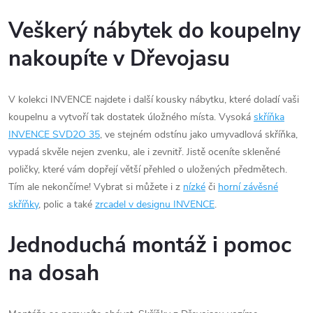
Veškerý nábytek do koupelny
nakoupíte v Dřevojasu
V kolekci INVENCE najdete i další kousky nábytku, které doladí vaši
koupelnu a vytvoří tak dostatek úložného místa. Vysoká
skříňka
INVENCE SVD2O 35
, ve stejném odstínu jako umyvadlová skříňka,
vypadá skvěle nejen zvenku, ale i zevnitř. Jistě oceníte skleněné
poličky, které vám dopřejí větší přehled o uložených předmětech.
Tím ale nekončíme! Vybrat si můžete i z
nízké
či
horní závěsné
skříňky
, polic a také
zrcadel v designu INVENCE
.
Jednoduchá montáž i pomoc
na dosah