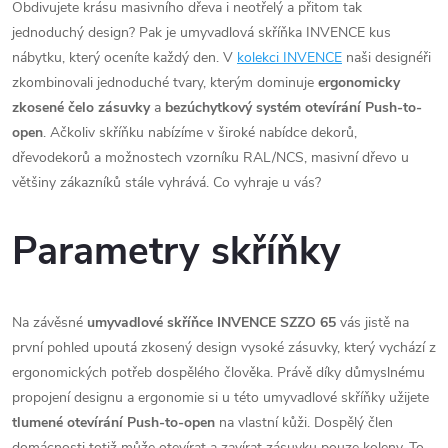
Obdivujete krásu masivního dřeva i neotřelý a přitom tak
jednoduchý design? Pak je umyvadlová skříňka INVENCE kus
nábytku, který oceníte každý den. V
kolekci INVENCE
naši designéři
zkombinovali jednoduché tvary, kterým dominuje
ergonomicky
zkosené čelo zásuvky
a
bezúchytkový systém otevírání Push-to-
open
. Ačkoliv skříňku nabízíme v široké nabídce dekorů,
dřevodekorů a možnostech vzorníku RAL/NCS, masivní dřevo u
většiny zákazníků stále vyhrává. Co vyhraje u vás?
Parametry skříňky
Na závěsné
umyvadlové skříňce INVENCE SZZO 65
vás jistě na
první pohled upoutá zkosený design vysoké zásuvky, který vychází z
ergonomických potřeb dospělého člověka. Právě díky důmyslnému
propojení designu a ergonomie si u této umyvadlové skříňky užijete
tlumené otevírání Push-to-open
na vlastní kůži. Dospělý člen
domácnosti totiž může otevírat a zavírat zásuvku pouze koleny. To