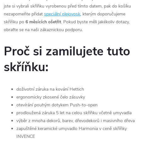
jste si vybrali skříňku vyrobenou před tímto datem, pak do košíku
nezapomeňte přidat
speciální olejovosk
, kterým doporučujeme
skříňku po
6 měsících ošetřit
. Pokud byste měli jakékoliv dotazy,
obraťte se na naši zákaznickou podporu.
Proč si zamilujete tuto
skříňku:
doživotní záruka na kování Hettich
ergonomicky
zkosené čelo zásuvky
otevírání pouhým dotykem Push-to-open
prodloužená záruka 5 let na celou skříňku včetně umyvadla
výběr z mnoha dekorů, barev, dřevodekorů i masivního dřeva
zapuštěné keramické umyvadlo Harmonia v ceně skříňky
INVENCE