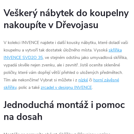
Veškerý nábytek do koupelny
nakoupíte v Dřevojasu
V kolekci INVENCE najdete i další kousky nábytku, které doladí vaši
koupelnu a vytvoří tak dostatek úložného místa. Vysoká
skříňka
INVENCE SVD2O 35
, ve stejném odstínu jako umyvadlová skříňka,
vypadá skvěle nejen zvenku, ale i zevnitř. Jistě oceníte skleněné
poličky, které vám dopřejí větší přehled o uložených předmětech.
Tím ale nekončíme! Vybrat si můžete i z
nízké
či
horní závěsné
skříňky
, polic a také
zrcadel v designu INVENCE
.
Jednoduchá montáž i pomoc
na dosah