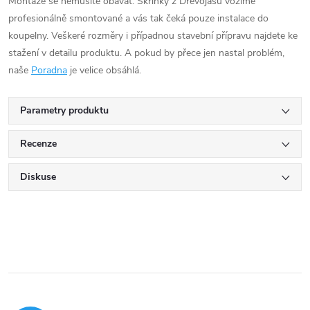
Montáže se nemusíte obávat. Skříňky z Dřevojasu vozíme
profesionálně smontované a vás tak čeká pouze instalace do
koupelny. Veškeré rozměry i případnou stavební přípravu najdete ke
stažení v detailu produktu. A pokud by přece jen nastal problém,
naše
Poradna
je velice obsáhlá.
Parametry produktu
Recenze
Diskuse