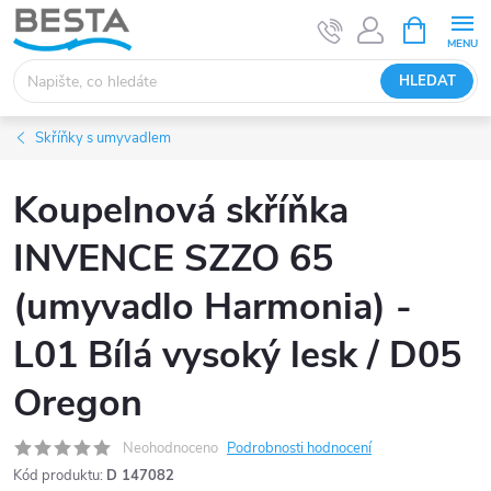
Přejít
NÁKUPNÍ
KOŠÍK
na
obsah
HLEDAT
Skříňky s umyvadlem
Koupelnová skříňka
INVENCE SZZO 65
(umyvadlo Harmonia) -
L01 Bílá vysoký lesk / D05
Oregon
Neohodnoceno
Podrobnosti hodnocení
Kód produktu:
D 147082