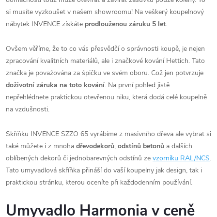
si musíte vyzkoušet v našem showroomu! Na veškerý koupelnový
nábytek INVENCE získáte
prodlouženou záruku 5 let
.
Ovšem věříme, že to co vás přesvědčí o správnosti koupě, je nejen
zpracování kvalitních materiálů, ale i značkové kování Hettich. Tato
značka je považována za špičku ve svém oboru. Což jen potvrzuje
doživotní záruka na toto kování
. Na první pohled jistě
nepřehlédnete praktickou otevřenou niku, která dodá celé koupelně
na vzdušnosti.
Skříňku INVENCE SZZO 65 vyrábíme z masivního dřeva ale vybrat si
také můžete i z mnoha
dřevodekorů
,
odstínů betonů
a dalších
oblíbených dekorů či jednobarevných odstínů ze
vzorníku RAL/NCS
.
Tato umyvadlová skříňka přináší do vaší koupelny jak design, tak i
praktickou stránku, kterou oceníte při každodenním používání.
Umyvadlo Harmonia v ceně