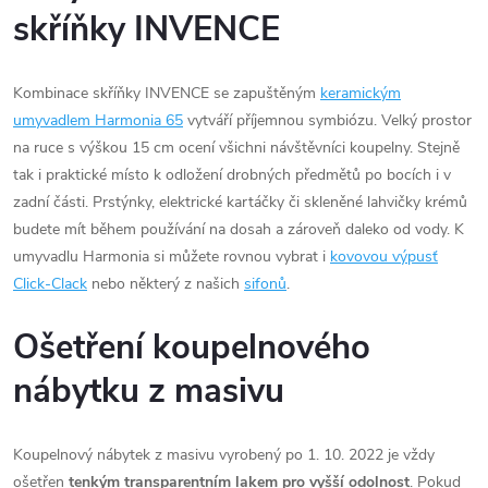
skříňky INVENCE
Kombinace skříňky INVENCE se zapuštěným
keramickým
umyvadlem Harmonia 65
vytváří příjemnou symbiózu. Velký prostor
na ruce s výškou 15 cm ocení všichni návštěvníci koupelny. Stejně
tak i praktické místo k odložení drobných předmětů po bocích i v
zadní části. Prstýnky, elektrické kartáčky či skleněné lahvičky krémů
budete mít během používání na dosah a zároveň daleko od vody. K
umyvadlu Harmonia si můžete rovnou vybrat i
kovovou výpusť
Click-Clack
nebo některý z našich
sifonů
.
Ošetření koupelnového
nábytku z masivu
Koupelnový nábytek z masivu vyrobený po 1. 10. 2022 je vždy
ošetřen
tenkým transparentním lakem pro vyšší odolnost
. Pokud