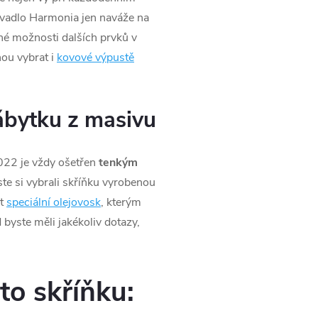
myvadlo Harmonia jen naváže na
né možnosti dalších prvků v
ou vybrat i
kovové výpustě
ábytku z masivu
022 je vždy ošetřen
tenkým
ste si vybrali skříňku vyrobenou
t
speciální olejovosk
, kterým
 byste měli jakékoliv dotazy,
to skříňku: