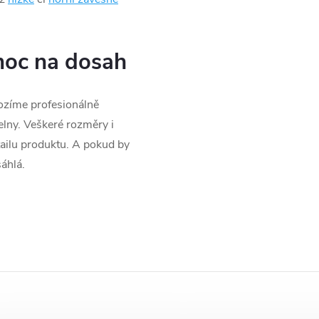
moc na dosah
ozíme profesionálně
lny. Veškeré rozměry i
tailu produktu. A pokud by
sáhlá.