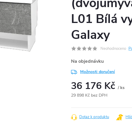
(dvojumyv
L01 Bílá v
Galaxy
Neohodnoceno
P
Na objednávku
Možnosti doručení
36 176 Kč
/ ks
29 898 Kč bez DPH
Měrná
cena:
Dotaz k produktu
Hlí