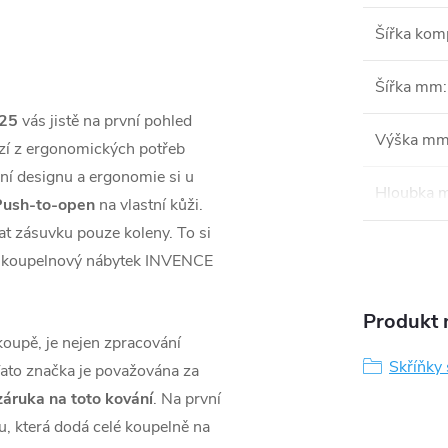
Šířka ko
Šířka mm
:
125
vás jistě na první pohled
Výška m
zí z ergonomických potřeb
ní designu a ergonomie si u
Hloubka 
 Push-to-open
na vlastní kůži.
at zásuvku pouze koleny. To si
 koupelnový nábytek INVENCE
Produkt n
koupě, je nejen zpracování
Skříňky
 Tato značka je považována za
záruka na toto kování
. Na první
u, která dodá celé koupelně na