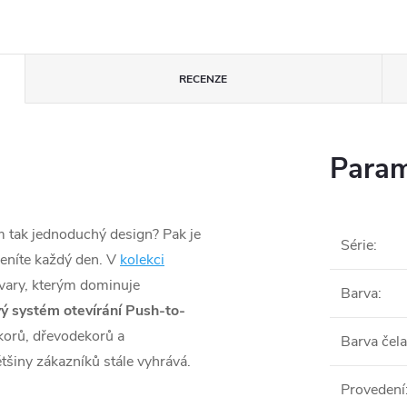
RECENZE
Param
m tak jednoduchý design? Pak je
Série
:
eníte každý den. V
kolekci
tvary, kterým dominuje
Barva
:
ý systém otevírání Push-to-
ekorů, dřevodekorů a
Barva čela
šiny zákazníků stále vyhrává.
Provedení