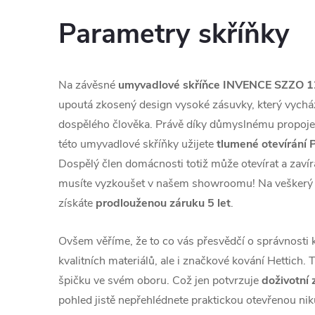
Parametry skříňky
Na závěsné
umyvadlové skříňce INVENCE SZZO 
upoutá zkosený design vysoké zásuvky, který vychá
dospělého člověka. Právě díky důmyslnému propoje
této umyvadlové skříňky užijete
tlumené otevírání
Dospělý člen domácnosti totiž může otevírat a zavír
musíte vyzkoušet v našem showroomu! Na veškerý
získáte
prodlouženou záruku 5 let
.
Ovšem věříme, že to co vás přesvědčí o správnosti 
kvalitních materiálů, ale i značkové kování Hettich.
špičku ve svém oboru. Což jen potvrzuje
doživotní 
pohled jistě nepřehlédnete praktickou otevřenou nik