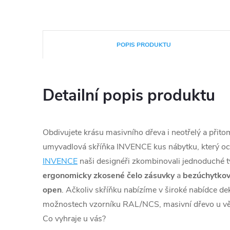
POPIS PRODUKTU
Detailní popis produktu
Obdivujete krásu masivního dřeva i neotřelý a přito
umyvadlová skříňka INVENCE kus nábytku, který oc
INVENCE
naši designéři zkombinovali jednoduché 
ergonomicky zkosené čelo zásuvky
a
bezúchytkov
open
. Ačkoliv skříňku nabízíme v široké nabídce d
možnostech vzorníku RAL/NCS, masivní dřevo u vět
Co vyhraje u vás?