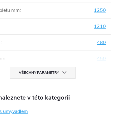
mpletu mm
:
1250
1210
m
:
480
mm
:
450
VŠECHNY PARAMETRY
aleznete v této kategorii
 s umyvadlem