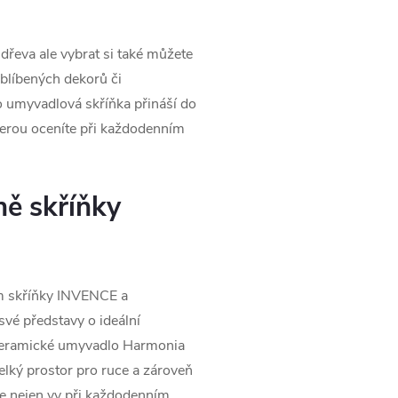
eva ale vybrat si také můžete
oblíbených dekorů či
o umyvadlová skříňka přináší do
kterou oceníte při každodenním
ě skříňky
m skříňky INVENCE a
 své představy o ideální
 keramické umyvadlo Harmonia
velký prostor pro ruce a zároveň
e nejen vy při každodenním