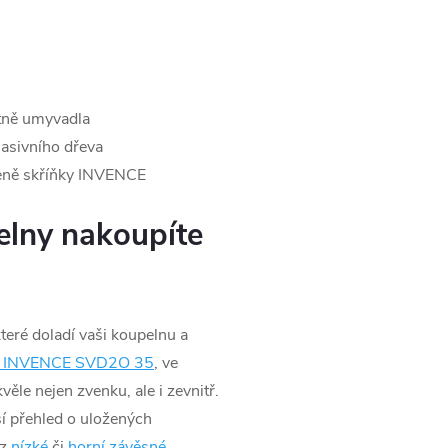
etně umyvadla
asivního dřeva
eně skříňky INVENCE
elny nakoupíte
teré doladí vaši koupelnu a
a INVENCE SVD2O 35
, ve
ěle nejen zvenku, ale i zevnitř.
tší přehled o uložených
z
nízké
či
horní závěsné