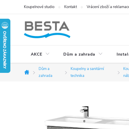
Přejít
Koupelnové studio
Kontakt
Vrácení zboží a reklamac
na
obsah
AKCE
Dům a zahrada
Instal
Dům a
Koupelny a sanitární
Ko
Domů
zahrada
technika
náb