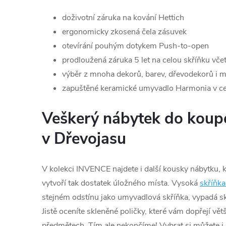
doživotní záruka na kování Hettich
ergonomicky zkosená čela zásuvek
otevírání pouhým dotykem Push-to-open
prodloužená záruka 5 let na celou skříňku vč
výběr z mnoha dekorů, barev, dřevodekorů i m
zapuštěné keramické umyvadlo Harmonia v c
Veškerý nábytek do koup
v Dřevojasu
V kolekci INVENCE najdete i další kousky nábytku, k
vytvoří tak dostatek úložného místa. Vysoká
skříňk
stejném odstínu jako umyvadlová skříňka, vypadá skv
Jistě oceníte skleněné poličky, které vám dopřejí vě
předmětech. Tím ale nekončíme! Vybrat si můžete i 