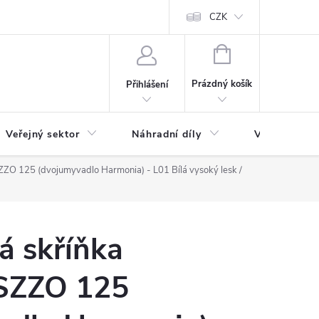
ás
Novinky
Ke stažení
CZK
NÁKUPNÍ
KOŠÍK
Prázdný košík
Přihlášení
Veřejný sektor
Náhradní díly
Výprodej a l
ZO 125 (dvojumyvadlo Harmonia) - L01 Bílá vysoký lesk /
á skříňka
SZZO 125