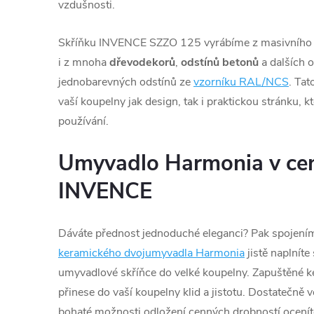
vzdušnosti.
Skříňku INVENCE SZZO 125 vyrábíme z masivního dř
i z mnoha
dřevodekorů
,
odstínů betonů
a dalších 
jednobarevných odstínů ze
vzorníku RAL/NCS
. Tat
vaší koupelny jak design, tak i praktickou stránku, 
používání.
Umyvadlo Harmonia v cen
INVENCE
Dáváte přednost jednoduché eleganci? Pak spojení
keramického dvojumyvadla Harmonia
jistě naplníte
umyvadlové skříňce do velké koupelny. Zapuštěné
přinese do vaší koupelny klid a jistotu. Dostatečně 
bohaté možnosti odložení cenných drobností ocenít