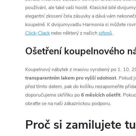
používání, ale také vaši hosté. Klasické bílé dvoju
elegantní zkosení čela zásuvky a dává vám nekoneč
koupelně. K dvojumyvadlu Harmonia si můžete rovn
Click-Clack
nebo některý z našich
sifonů
.
Ošetření koupelnového n
Koupelnový nábytek z masivu vyrobený po 1. 10. 2
transparentním lakem pro vyšší odolnost
. Pokud j
před tímto datem, pak do košíku nezapomeňte přida
doporučujeme skříňku po
6 měsících ošetřit
. Pokud
obraťte se na naši zákaznickou podporu.
Proč si zamilujete tu