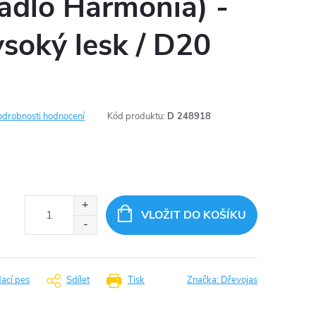
adlo Harmonia) -
ysoký lesk / D20
odrobnosti hodnocení
Kód produktu:
D 248918
VLOŽIT DO KOŠÍKU
dací pes
Sdílet
Tisk
Značka:
Dřevojas