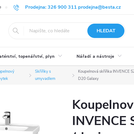
Prodejna: 326 900 311 prodejna@besta.cz
e
Blog
Obchodní podmínky
Ochrana osobních údajů
O n
HLEDAT
atérství, topenářství, plyn
Nářadí a nástroje
upelnový
Skříňky s
Koupelnová skříňka INVENCE SZ
ytek
umyvadlem
D20 Galaxy
Koupelnov
INVENCE 