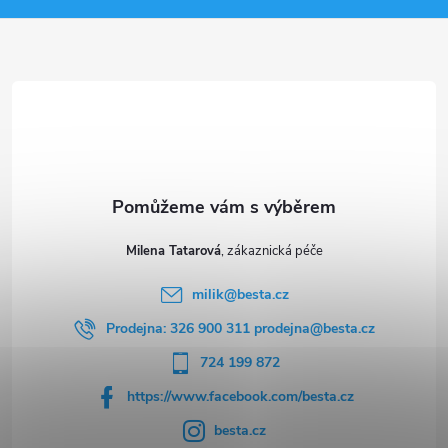
a
t
í
Milena Tatarová
milik
@
besta.cz
Prodejna: 326 900 311 prodejna@besta.cz
724 199 872
https://www.facebook.com/besta.cz
besta.cz