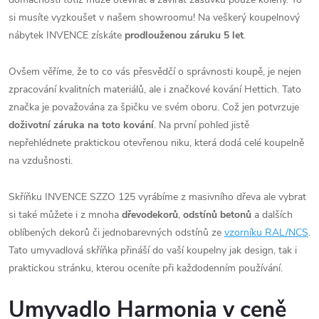
si musíte vyzkoušet v našem showroomu! Na veškerý koupelnový
nábytek INVENCE získáte
prodlouženou záruku 5 let
.
Ovšem věříme, že to co vás přesvědčí o správnosti koupě, je nejen
zpracování kvalitních materiálů, ale i značkové kování Hettich. Tato
značka je považována za špičku ve svém oboru. Což jen potvrzuje
doživotní záruka na toto kování
. Na první pohled jistě
nepřehlédnete praktickou otevřenou niku, která dodá celé koupelně
na vzdušnosti.
Skříňku INVENCE SZZO 125 vyrábíme z masivního dřeva ale vybrat
si také můžete i z mnoha
dřevodekorů
,
odstínů betonů
a dalších
oblíbených dekorů či jednobarevných odstínů ze
vzorníku RAL/NCS
.
Tato umyvadlová skříňka přináší do vaší koupelny jak design, tak i
praktickou stránku, kterou oceníte při každodenním používání.
Umyvadlo Harmonia v ceně