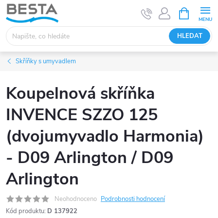
Přejít
NÁKUPNÍ
KOŠÍK
na
obsah
HLEDAT
Skříňky s umyvadlem
Koupelnová skříňka
INVENCE SZZO 125
(dvojumyvadlo Harmonia)
- D09 Arlington / D09
Arlington
Neohodnoceno
Podrobnosti hodnocení
Kód produktu:
D 137922