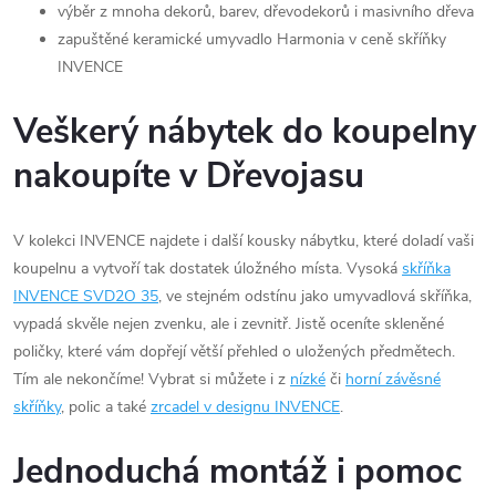
výběr z mnoha dekorů, barev, dřevodekorů i masivního dřeva
zapuštěné keramické umyvadlo Harmonia v ceně skříňky
INVENCE
Veškerý nábytek do koupelny
nakoupíte v Dřevojasu
V kolekci INVENCE najdete i další kousky nábytku, které doladí vaši
koupelnu a vytvoří tak dostatek úložného místa. Vysoká
skříňka
INVENCE SVD2O 35
, ve stejném odstínu jako umyvadlová skříňka,
vypadá skvěle nejen zvenku, ale i zevnitř. Jistě oceníte skleněné
poličky, které vám dopřejí větší přehled o uložených předmětech.
Tím ale nekončíme! Vybrat si můžete i z
nízké
či
horní závěsné
skříňky
, polic a také
zrcadel v designu INVENCE
.
Jednoduchá montáž i pomoc