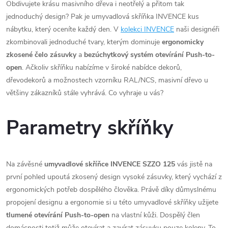
Obdivujete krásu masivního dřeva i neotřelý a přitom tak
jednoduchý design? Pak je umyvadlová skříňka INVENCE kus
nábytku, který oceníte každý den. V
kolekci INVENCE
naši designéři
zkombinovali jednoduché tvary, kterým dominuje
ergonomicky
zkosené čelo zásuvky
a
bezúchytkový systém otevírání Push-to-
open
. Ačkoliv skříňku nabízíme v široké nabídce dekorů,
dřevodekorů a možnostech vzorníku RAL/NCS, masivní dřevo u
většiny zákazníků stále vyhrává. Co vyhraje u vás?
Parametry skříňky
Na závěsné
umyvadlové skříňce INVENCE SZZO 125
vás jistě na
první pohled upoutá zkosený design vysoké zásuvky, který vychází z
ergonomických potřeb dospělého člověka. Právě díky důmyslnému
propojení designu a ergonomie si u této umyvadlové skříňky užijete
tlumené otevírání Push-to-open
na vlastní kůži. Dospělý člen
domácnosti totiž může otevírat a zavírat zásuvku pouze koleny. To