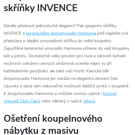
skříňky INVENCE
Dáváte přednost jednoduché eleganci? Pak spojením skříňky
INVENCE a
keramického dvojumyvadla Harmonia
jistě naplníte své
představy o ideální umyvadlové skříňce do velké koupelny.
Zapuštěné keramické umyvadlo Harmonia přinese do vaší koupelny
klid a jistotu. Dostatečně velký prostor pro ruce a zároveň bohaté
možnosti odložení cenných drobností oceníte nejen vy při
každodenním používání, ale také vaši hosté. Klasické bílé
dvojumyvadlo Harmonia jen naváže na elegantní zkosení čela
zásuvky a dává vám nekonečné možnosti dalších prvků v koupelně.
K dvojumyvadlu Harmonia si můžete rovnou vybrat i
kovové
výpustě Click-Clack
nebo některý z našich
sifonů
.
Ošetření koupelnového
nábytku z masivu