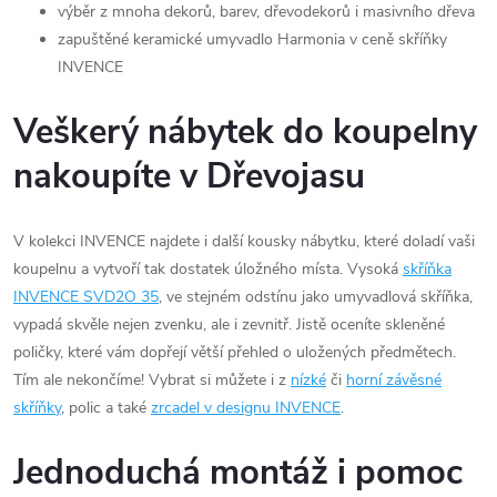
výběr z mnoha dekorů, barev, dřevodekorů i masivního dřeva
zapuštěné keramické umyvadlo Harmonia v ceně skříňky
INVENCE
Veškerý nábytek do koupelny
nakoupíte v Dřevojasu
V kolekci INVENCE najdete i další kousky nábytku, které doladí vaši
koupelnu a vytvoří tak dostatek úložného místa. Vysoká
skříňka
INVENCE SVD2O 35
, ve stejném odstínu jako umyvadlová skříňka,
vypadá skvěle nejen zvenku, ale i zevnitř. Jistě oceníte skleněné
poličky, které vám dopřejí větší přehled o uložených předmětech.
Tím ale nekončíme! Vybrat si můžete i z
nízké
či
horní závěsné
skříňky
, polic a také
zrcadel v designu INVENCE
.
Jednoduchá montáž i pomoc