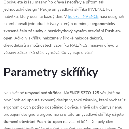
Obdivujete krásu masivního dřeva i neotřelý a přitom tak
jednoduchý design? Pak je umyvadlová skříňka INVENCE kus
nábytku, který oceníte každý den. V
kolekci INVENCE
naši designéři
zkombinovali jednoduché tvary, kterým dominuje
ergonomicky
zkosené čelo zásuvky
a
bezúchytkový systém otevírání Push-to-
open
. Ačkoliv skříňku nabízíme v široké nabídce dekorů,
dřevodekorů a možnostech vzorníku RAL/NCS, masivní dřevo u
většiny zákazníků stále vyhrává. Co vyhraje u vás?
Parametry skříňky
Na závěsné
umyvadlové skříňce INVENCE SZZO 125
vás jistě na
první pohled upoutá zkosený design vysoké zásuvky, který vychází z
ergonomických potřeb dospělého člověka. Právě díky důmyslnému
propojení designu a ergonomie si u této umyvadlové skříňky užijete
tlumené otevírání Push-to-open
na vlastní kůži. Dospělý člen
domácnosti totiž může otevírat a zavírat zásuvku pouze koleny. To