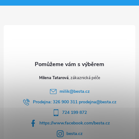
a
t
í
Milena Tatarová
milik
@
besta.cz
Prodejna: 326 900 311 prodejna@besta.cz
724 199 872
https://www.facebook.com/besta.cz
besta.cz