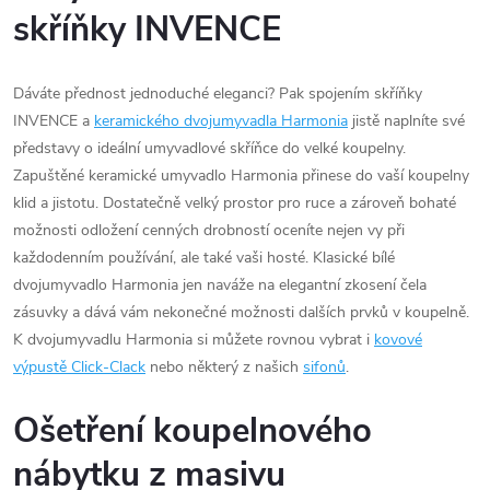
skříňky INVENCE
Dáváte přednost jednoduché eleganci? Pak spojením skříňky
INVENCE a
keramického dvojumyvadla Harmonia
jistě naplníte své
představy o ideální umyvadlové skříňce do velké koupelny.
Zapuštěné keramické umyvadlo Harmonia přinese do vaší koupelny
klid a jistotu. Dostatečně velký prostor pro ruce a zároveň bohaté
možnosti odložení cenných drobností oceníte nejen vy při
každodenním používání, ale také vaši hosté. Klasické bílé
dvojumyvadlo Harmonia jen naváže na elegantní zkosení čela
zásuvky a dává vám nekonečné možnosti dalších prvků v koupelně.
K dvojumyvadlu Harmonia si můžete rovnou vybrat i
kovové
výpustě Click-Clack
nebo některý z našich
sifonů
.
Ošetření koupelnového
nábytku z masivu