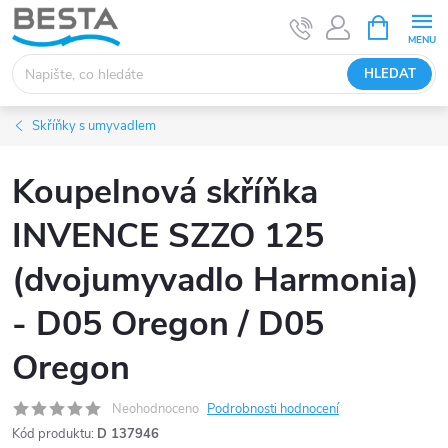
Přejít
NÁKUPNÍ
KOŠÍK
na
obsah
HLEDAT
Skříňky s umyvadlem
Koupelnová skříňka
INVENCE SZZO 125
(dvojumyvadlo Harmonia)
- D05 Oregon / D05
Oregon
Neohodnoceno
Podrobnosti hodnocení
Kód produktu:
D 137946