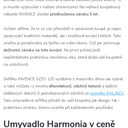
si musíte vyzkoušet v našem showroomu! Na veškerý koupelnový
nábytek INVENCE získáte
prodlouženou záruku 5 let
.
Ovšem věříme, že to co vás přesvědčí o správnosti koupě, je nejen
zpracování kvalitních materiálů, ale i značkové kování Hettich. Tato
značka je považována za špičku ve svém oboru. Což jen potvrzuje
doživotní záruka na toto kování
. Na první pohled jistě
nepřehlédnete praktickou otevřenou niku, která dodá celé koupelně
na vzdušnosti.
Skříňku INVENCE SZZO 125 vyrábíme z masivního dřeva ale vybrat
si také můžete i z mnoha
dřevodekorů
,
odstínů betonů
a dalších
oblíbených dekorů či jednobarevných odstínů ze
vzorníku RAL/NCS
.
Tato umyvadlová skříňka přináší do vaší koupelny jak design, tak i
praktickou stránku, kterou oceníte při každodenním používání.
Umyvadlo Harmonia v ceně