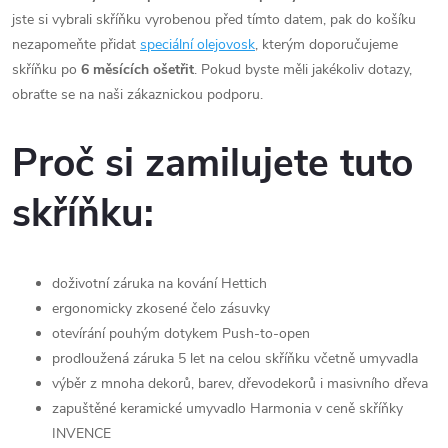
jste si vybrali skříňku vyrobenou před tímto datem, pak do košíku
nezapomeňte přidat
speciální olejovosk
, kterým doporučujeme
skříňku po
6 měsících ošetřit
. Pokud byste měli jakékoliv dotazy,
obraťte se na naši zákaznickou podporu.
Proč si zamilujete tuto
skříňku:
doživotní záruka na kování Hettich
ergonomicky zkosené čelo zásuvky
otevírání pouhým dotykem Push-to-open
prodloužená záruka 5 let na celou skříňku včetně umyvadla
výběr z mnoha dekorů, barev, dřevodekorů i masivního dřeva
zapuštěné keramické umyvadlo Harmonia v ceně skříňky
INVENCE