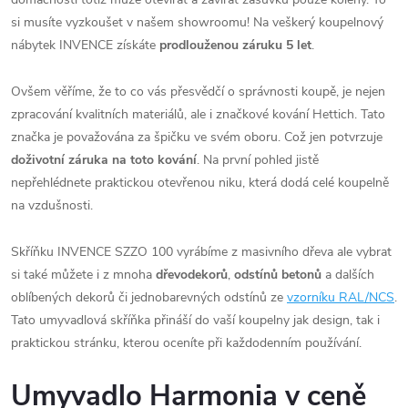
si musíte vyzkoušet v našem showroomu! Na veškerý koupelnový
nábytek INVENCE získáte
prodlouženou záruku 5 let
.
Ovšem věříme, že to co vás přesvědčí o správnosti koupě, je nejen
zpracování kvalitních materiálů, ale i značkové kování Hettich. Tato
značka je považována za špičku ve svém oboru. Což jen potvrzuje
doživotní záruka na toto kování
. Na první pohled jistě
nepřehlédnete praktickou otevřenou niku, která dodá celé koupelně
na vzdušnosti.
Skříňku INVENCE SZZO 100 vyrábíme z masivního dřeva ale vybrat
si také můžete i z mnoha
dřevodekorů
,
odstínů betonů
a dalších
oblíbených dekorů či jednobarevných odstínů ze
vzorníku RAL/NCS
.
Tato umyvadlová skříňka přináší do vaší koupelny jak design, tak i
praktickou stránku, kterou oceníte při každodenním používání.
Umyvadlo Harmonia v ceně