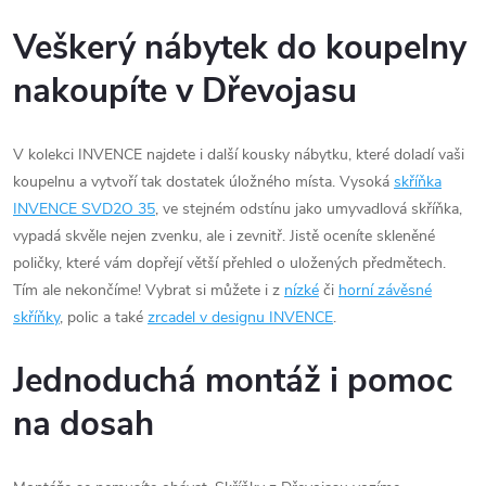
Veškerý nábytek do koupelny
nakoupíte v Dřevojasu
V kolekci INVENCE najdete i další kousky nábytku, které doladí vaši
koupelnu a vytvoří tak dostatek úložného místa. Vysoká
skříňka
INVENCE SVD2O 35
, ve stejném odstínu jako umyvadlová skříňka,
vypadá skvěle nejen zvenku, ale i zevnitř. Jistě oceníte skleněné
poličky, které vám dopřejí větší přehled o uložených předmětech.
Tím ale nekončíme! Vybrat si můžete i z
nízké
či
horní závěsné
skříňky
, polic a také
zrcadel v designu INVENCE
.
Jednoduchá montáž i pomoc
na dosah