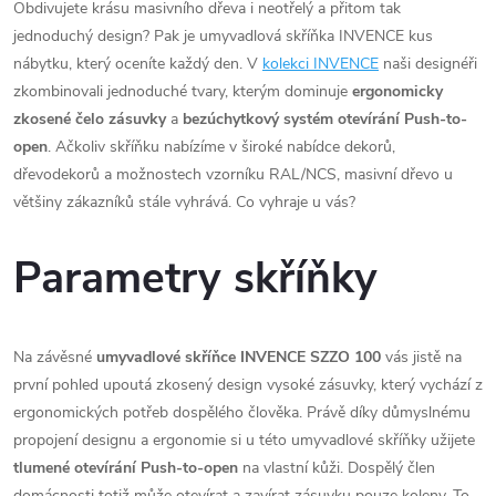
Obdivujete krásu masivního dřeva i neotřelý a přitom tak
jednoduchý design? Pak je umyvadlová skříňka INVENCE kus
nábytku, který oceníte každý den. V
kolekci INVENCE
naši designéři
zkombinovali jednoduché tvary, kterým dominuje
ergonomicky
zkosené čelo zásuvky
a
bezúchytkový systém otevírání Push-to-
open
. Ačkoliv skříňku nabízíme v široké nabídce dekorů,
dřevodekorů a možnostech vzorníku RAL/NCS, masivní dřevo u
většiny zákazníků stále vyhrává. Co vyhraje u vás?
Parametry skříňky
Na závěsné
umyvadlové skříňce INVENCE SZZO 100
vás jistě na
první pohled upoutá zkosený design vysoké zásuvky, který vychází z
ergonomických potřeb dospělého člověka. Právě díky důmyslnému
propojení designu a ergonomie si u této umyvadlové skříňky užijete
tlumené otevírání Push-to-open
na vlastní kůži. Dospělý člen
domácnosti totiž může otevírat a zavírat zásuvku pouze koleny. To