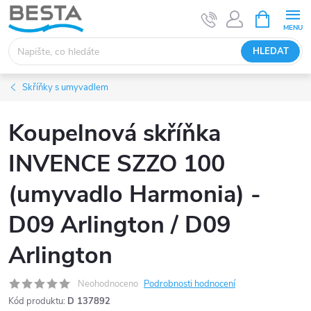
Přejít
NÁKUPNÍ
KOŠÍK
na
obsah
HLEDAT
Skříňky s umyvadlem
Koupelnová skříňka
INVENCE SZZO 100
(umyvadlo Harmonia) -
D09 Arlington / D09
Arlington
Neohodnoceno
Podrobnosti hodnocení
Kód produktu:
D 137892