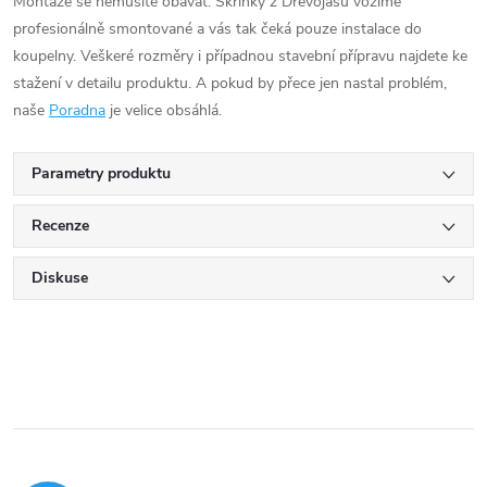
Montáže se nemusíte obávat. Skříňky z Dřevojasu vozíme
profesionálně smontované a vás tak čeká pouze instalace do
koupelny. Veškeré rozměry i případnou stavební přípravu najdete ke
stažení v detailu produktu. A pokud by přece jen nastal problém,
naše
Poradna
je velice obsáhlá.
Parametry produktu
Recenze
Diskuse