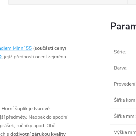
Param
dlem Minní 55
(
součástí ceny
)
Série
:
O
, jejíž přednosti ocení zejména
Barva
:
Provedení
Šířka ko
.
Horní šuplík je tvarové
Šířka mm
:
jší předměty. Naopak do spodní
 prášek, ručníky apod. Obě
Výška m
ich s
doživotní zárukou kvality