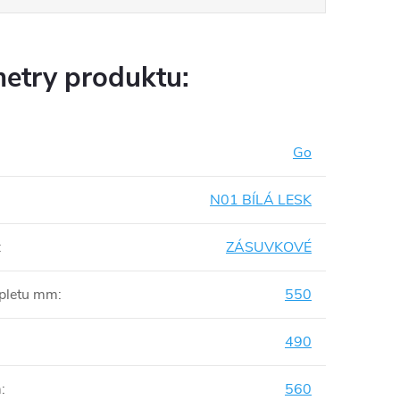
etry produktu:
Go
N01 BÍLÁ LESK
:
ZÁSUVKOVÉ
mpletu mm
:
550
490
m
:
560