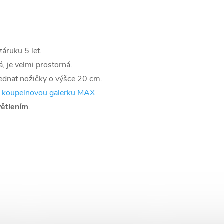
áruku 5 let.
á, je velmi prostorná.
jednat nožičky o výšce 20 cm.
koupelnovou galerku MAX
ětlením
.