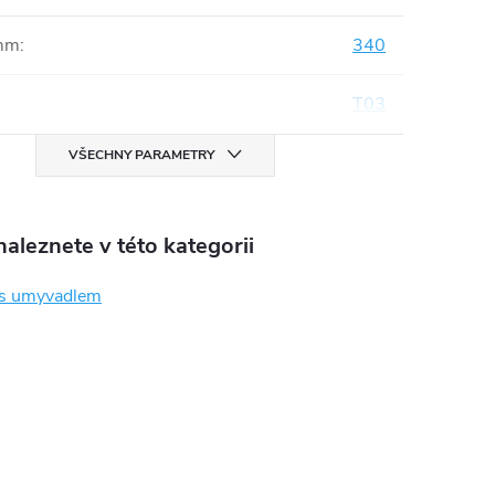
mm
:
340
T03
VŠECHNY PARAMETRY
aleznete v této kategorii
 s umyvadlem