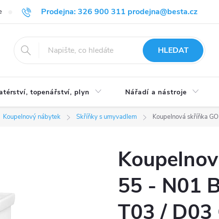
Prodejna: 326 900 311 prodejna@besta.cz
e
Blog
Obchodní podmínky
Ochrana osobních údajů
O n
HLEDAT
atérství, topenářství, plyn
Nářadí a nástroje
Koupelnový nábytek
Skříňky s umyvadlem
Koupelnová skříňka GO 
Koupelnov
55 - N01 B
T03 / D03