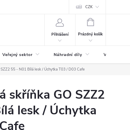
ás
Novinky
Ke stažení
CZK
NÁKUPNÍ
KOŠÍK
Prázdný košík
Přihlášení
Veřejný sektor
Náhradní díly
Výprodej a l
SZZ2 55 - N01 Bílá lesk / Úchytka T03 / D03 Cafe
á skříňka GO SZZ2
ílá lesk / Úchytka
 Cafe