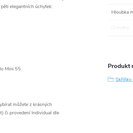
 pěti elegantních úchytek:
Hloubka 
Úchytka
:
Produkt n
lo Mini 55.
Skříňky
ybírat můžete z krásných
) či provedení Individual dle