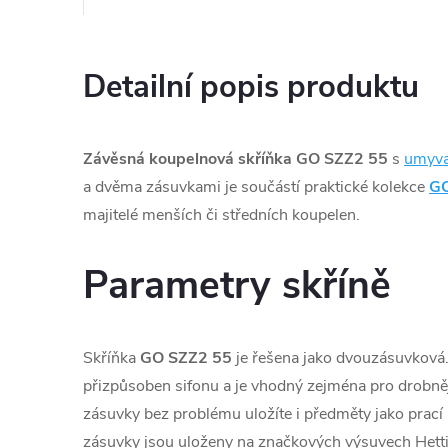
Detailní popis produktu
Závěsná koupelnová skříňka GO SZZ2 55
s
umyva
a dvěma zásuvkami je součástí praktické kolekce
G
majitelé menších či středních koupelen.
Parametry skříně
Skříňka
GO SZZ2 55
je řešena jako dvouzásuvková
přizpůsoben sifonu a je vhodný zejména pro drobně
zásuvky bez problému uložíte i předměty jako prací
zásuvky jsou uloženy na značkových výsuvech Hett