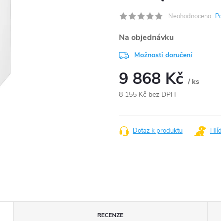
Neohodnoceno
P
Na objednávku
Možnosti doručení
9 868 Kč
/ ks
8 155 Kč bez DPH
Měrná
cena:
Dotaz k produktu
Hlí
RECENZE