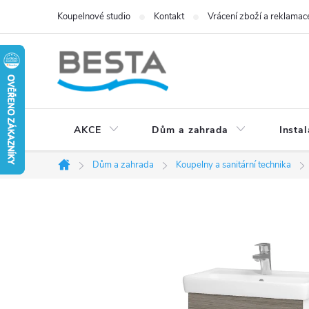
Přejít
Koupelnové studio
Kontakt
Vrácení zboží a reklamac
na
obsah
AKCE
Dům a zahrada
Instal
Dům a zahrada
Koupelny a sanitární technika
Domů