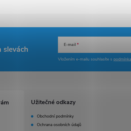
E-mail
a slevách
Vložením e-mailu souhlasíte s
podmínka
Užitečné odkazy
Obchodní podmínky
Ochrana osobních údajů