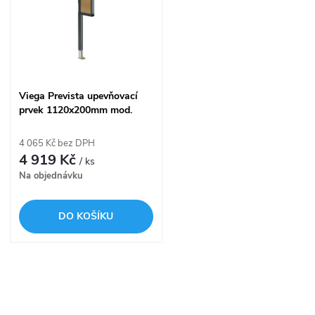
t
t
ů
ů
Viega Prevista upevňovací
prvek 1120x200mm mod.
8570.32, 776 480
4 065 Kč bez DPH
4 919 Kč
/ ks
Na objednávku
DO KOŠÍKU
O
v