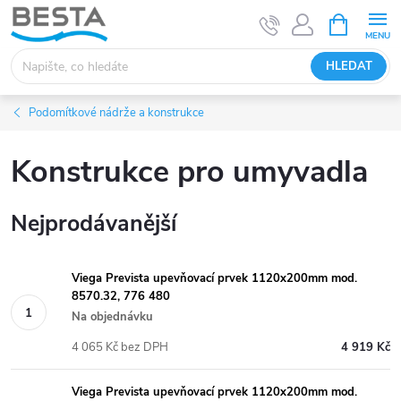
Přejít
NÁKUPNÍ
KOŠÍK
na
obsah
HLEDAT
Podomítkové nádrže a konstrukce
Konstrukce pro umyvadla
Nejprodávanější
Viega Prevista upevňovací prvek 1120x200mm mod.
8570.32, 776 480
Na objednávku
4 065 Kč bez DPH
4 919 Kč
Viega Prevista upevňovací prvek 1120x200mm mod.