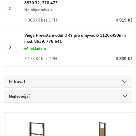
8570.32, 776 473
Na objednávku
4 065 Kč bez DPH
4 919 Kč
Viega Prevista modul DRY pro umyvadlo 1120x490mm
mod. 8539, 776 541
Skladem
3 173 Kč bez DPH
3 839 Kč
Filtrovat
Ř
Nejlevnější
a
Nejdražší
V
Nejprodávanější
z
ý
Abecedně