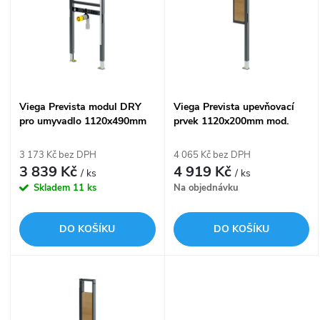
e
p
n
i
í
s
Viega Prevista modul DRY
Viega Prevista upevňovací
p
pro umyvadlo 1120x490mm
prvek 1120x200mm mod.
p
mod. 8539, 776 541
8570.32, 776 473
r
3 173 Kč bez DPH
4 065 Kč bez DPH
r
3 839 Kč
4 919 Kč
/ ks
/ ks
o
Skladem
11 ks
Na objednávku
o
d
DO KOŠÍKU
DO KOŠÍKU
d
u
u
k
k