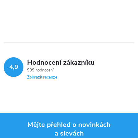
O
v
l
á
Hodnocení zákazníků
d
4,9
999 hodnocení
a
Zobrazit recenze
c
í
p
Mějte přehled o novinkách
r
a slevách