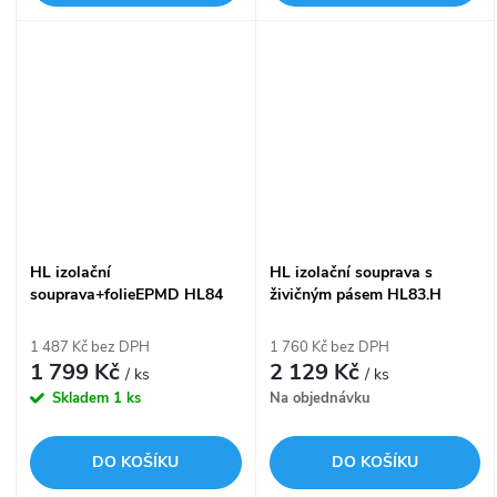
HL izolační
HL izolační souprava s
souprava+folieEPMD HL84
živičným pásem HL83.H
1 487 Kč bez DPH
1 760 Kč bez DPH
1 799 Kč
2 129 Kč
/ ks
/ ks
Skladem
1 ks
Na objednávku
DO KOŠÍKU
DO KOŠÍKU