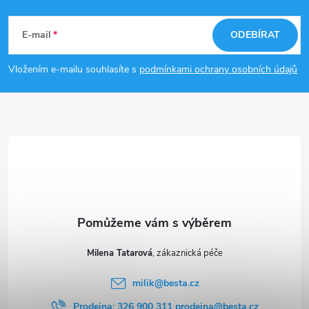
Z
v
k
á
E-mail
ODEBÍRAT
y
p
Vložením e-mailu souhlasíte s
podmínkami ochrany osobních údajů
v
a
ý
t
p
i
í
s
u
Milena Tatarová
milik
@
besta.cz
Prodejna: 326 900 311 prodejna@besta.cz