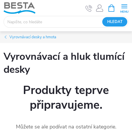
Přejít
NÁKUPNÍ
KOŠÍK
na
obsah
HLEDAT
Vyrovnávací desky a hmota
Vyrovnávací a hluk tlumící
desky
Produkty teprve
připravujeme.
Můžete se ale podívat na ostatní kategorie.