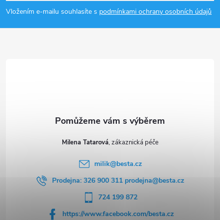
p
Vložením e-mailu souhlasíte s
podmínkami ochrany osobních údajů
a
t
í
Milena Tatarová
milik
@
besta.cz
Prodejna: 326 900 311 prodejna@besta.cz
724 199 872
https://www.facebook.com/besta.cz