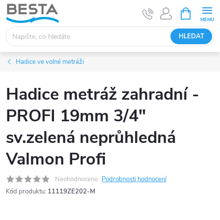
Přejít
NÁKUPNÍ
KOŠÍK
na
obsah
HLEDAT
Hadice ve volné metráži
Hadice metráž zahradní -
PROFI 19mm 3/4"
sv.zelená neprůhledná
Valmon Profi
Neohodnoceno
Podrobnosti hodnocení
Kód produktu:
11119ZE202-M