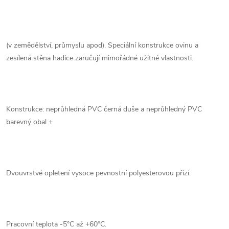
(v zemědělství, průmyslu apod). Speciální konstrukce ovinu a
zesílená stěna hadice zaručují mimořádné užitné vlastnosti.
Konstrukce: neprůhledná PVC černá duše a neprůhledný PVC
barevný obal +
Dvouvrstvé opletení vysoce pevnostní polyesterovou přízí.
Pracovní teplota -5°C až +60°C.