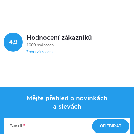
Hodnocení zákazníků
4,9
1000 hodnocení
Zobrazit recenze
Mějte přehled o novinkách
a slevách
Z
á
E-mail
ODEBÍRAT