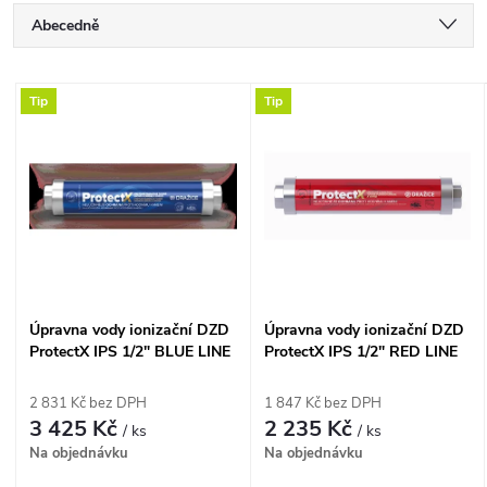
Ř
Abecedně
a
Nejlevnější
V
Tip
Tip
Nejdražší
z
ý
Nejprodávanější
e
p
n
i
í
s
Úpravna vody ionizační DZD
Úpravna vody ionizační DZD
p
ProtectX IPS 1/2" BLUE LINE
ProtectX IPS 1/2" RED LINE
p
pro úpravu pitné vody
pro TUV a ohřívače vody
r
100671003
100671000
2 831 Kč bez DPH
1 847 Kč bez DPH
r
3 425 Kč
2 235 Kč
/ ks
/ ks
o
Na objednávku
Na objednávku