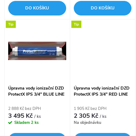
o
d
DO KOŠÍKU
DO KOŠÍKU
d
u
Tip
Tip
u
k
k
t
t
ů
ů
Úpravna vody ionizační DZD
Úpravna vody ionizační DZD
ProtectX IPS 3/4" BLUE LINE
ProtectX IPS 3/4" RED LINE
pro úpravu pitné vody
pro TUV a ohřívače vody
100671004
100671001
2 888 Kč bez DPH
1 905 Kč bez DPH
3 495 Kč
2 305 Kč
/ ks
/ ks
Skladem
2 ks
Na objednávku