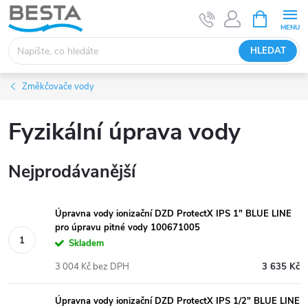
Přejít
NÁKUPNÍ
KOŠÍK
na
obsah
HLEDAT
Změkčovače vody
Fyzikální úprava vody
Nejprodávanější
Úpravna vody ionizační DZD ProtectX IPS 1" BLUE LINE
pro úpravu pitné vody 100671005
Skladem
3 004 Kč bez DPH
3 635 Kč
Úpravna vody ionizační DZD ProtectX IPS 1/2" BLUE LINE