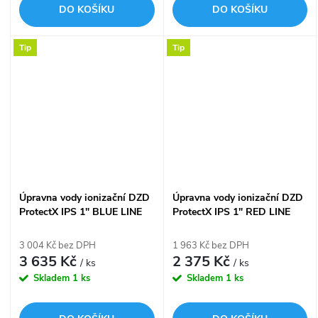
DO KOŠÍKU
DO KOŠÍKU
Tip
Tip
Úpravna vody ionizační DZD
Úpravna vody ionizační DZD
ProtectX IPS 1" BLUE LINE
ProtectX IPS 1" RED LINE
pro úpravu pitné vody
pro TUV a ohřívače vody
100671005
100671002
3 004 Kč bez DPH
1 963 Kč bez DPH
3 635 Kč
2 375 Kč
/ ks
/ ks
Skladem
1 ks
Skladem
1 ks