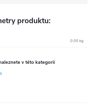
etry produktu:
:
0.05 kg
aleznete v této kategorii
še