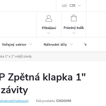
ás
Novinky
Ke stažení
CZK
NÁKUPNÍ
KOŠÍK
Prázdný košík
Přihlášení
Veřejný sektor
Náhradní díly
Výprodej a l
 1" x 1" vnější závity
Zpětná klapka 1"
 závity
odrobnosti hodnocení
Kód produktu:
S3600098