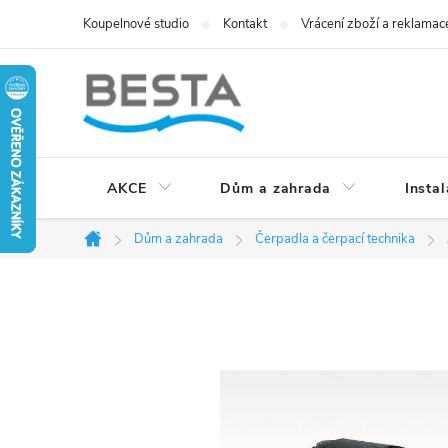
Přejít
Koupelnové studio
Kontakt
Vrácení zboží a reklamac
na
obsah
AKCE
Dům a zahrada
Instal
Dům a zahrada
Čerpadla a čerpací technika
Domů