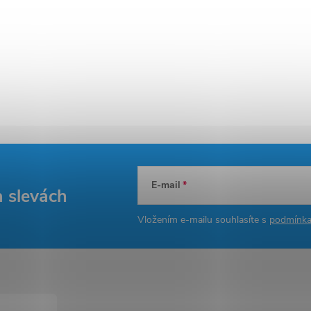
E-mail
a slevách
Vložením e-mailu souhlasíte s
podmínka