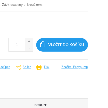
1". Závit osazeny o-kroužkem.
VLOŽIT DO KOŠÍKU
dací pes
Sdílet
Tisk
Značka:
Easypump
DISKUZE