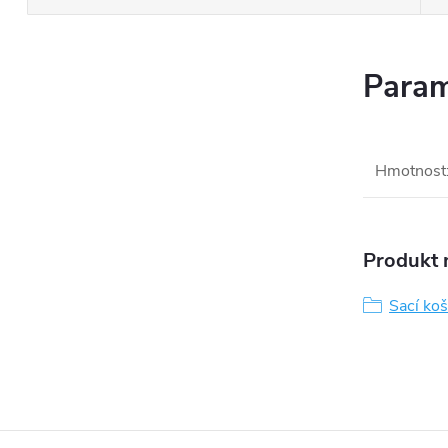
Param
Hmotnost
Produkt n
Sací ko