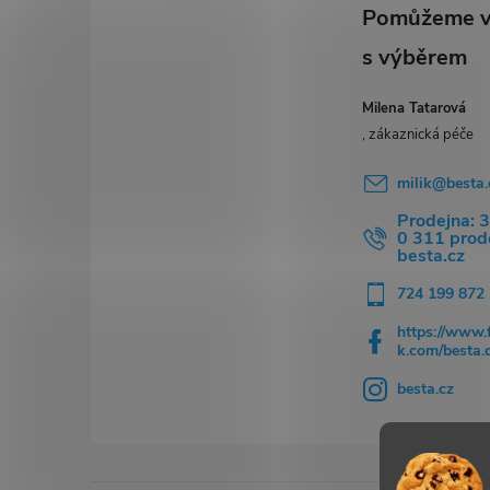
t
í
Milena Tatarová
milik
@
besta.
Prodejna: 
0 311 pro
besta.cz
724 199 872
https://www.
k.com/besta.
besta.cz