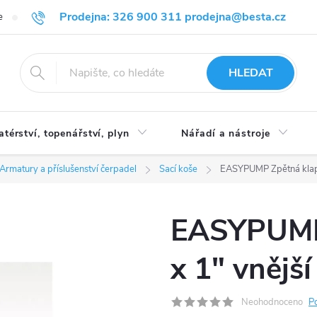
Prodejna: 326 900 311 prodejna@besta.cz
e
Blog
Obchodní podmínky
Ochrana osobních údajů
O n
HLEDAT
atérství, topenářství, plyn
Nářadí a nástroje
Armatury a příslušenství čerpadel
Sací koše
EASYPUMP Zpětná klapka
EASYPUMP 
x 1" vnější
Neohodnoceno
P