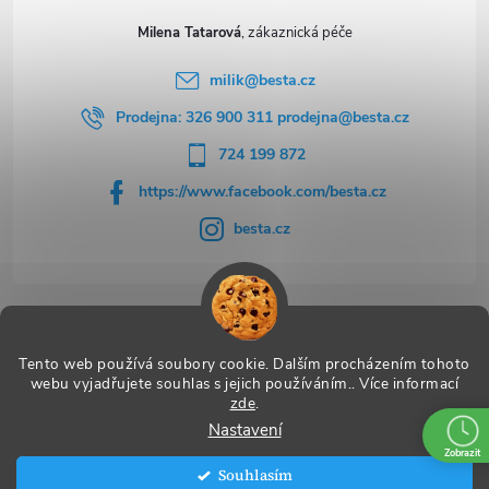
Milena Tatarová
milik
@
besta.cz
Prodejna: 326 900 311 prodejna@besta.cz
724 199 872
https://www.facebook.com/besta.cz
besta.cz
Užitečné odkazy
Tento web používá soubory cookie. Dalším procházením tohoto
webu vyjadřujete souhlas s jejich používáním.. Více informací
zde
.
Nastavení
Copyright 2026
BESTA
. Všechna práva vyhrazena.
Zobrazit
Souhlasím
Vytvořil Shoptet Premium