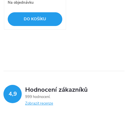
o
Na objednávku
o
d
DO KOŠÍKU
d
u
u
k
O
k
v
t
t
l
ů
á
ů
Hodnocení zákazníků
d
4,9
999 hodnocení
a
Zobrazit recenze
c
í