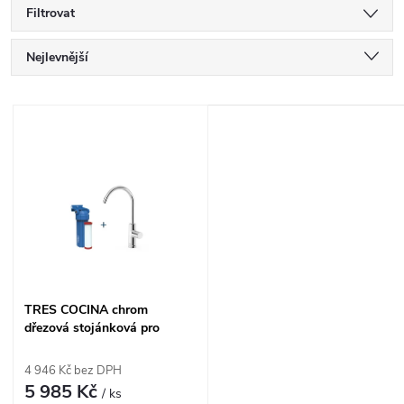
Filtrovat
Ř
Nejlevnější
a
Nejdražší
V
Nejprodávanější
z
ý
Abecedně
e
p
n
i
í
s
TRES COCINA chrom
p
dřezová stojánková pro
p
filtrovanou vodu 23050401
r
4 946 Kč bez DPH
r
5 985 Kč
/ ks