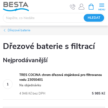
Přejít
NÁKUPNÍ
KOŠÍK
na
obsah
HLEDAT
Dřezové baterie
Dřezové baterie s filtrací
Nejprodávanější
TRES COCINA chrom dřezová stojánková pro filtrovanou
vodu 23050401
Na objednávku
4 946 Kč bez DPH
5 985 Kč