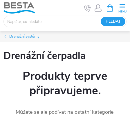
Přejít
NÁKUPNÍ
KOŠÍK
na
obsah
HLEDAT
Drenážní systémy
Drenážní čerpadla
Produkty teprve
připravujeme.
Můžete se ale podívat na ostatní kategorie.