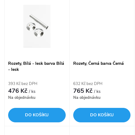
u
k
k
t
t
ů
ů
Rozety, Bílá - lesk barva Bílá
Rozety, Černá barva Černá
- lesk
393 Kč bez DPH
632 Kč bez DPH
476 Kč
765 Kč
/ ks
/ ks
Na objednávku
Na objednávku
DO KOŠÍKU
DO KOŠÍKU