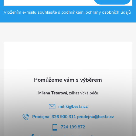
y
p
Vložením e-mailu souhlasíte s
podmínkami ochrany osobních údajů
v
a
ý
t
p
i
í
s
u
Milena Tatarová
milik
@
besta.cz
Prodejna: 326 900 311 prodejna@besta.cz
724 199 872