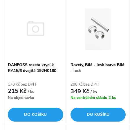
V
Nejprodávanější
z
ý
Abecedně
e
p
n
i
í
s
DANFOSS rozeta krycí k
Rozety, Bílá - lesk barva Bílá
p
RA15/6 dvojitá 192H0160
- lesk
p
r
178 Kč bez DPH
288 Kč bez DPH
r
215 Kč
349 Kč
/ ks
/ ks
o
Na objednávku
Na centrálním skladu
2 ks
o
d
DO KOŠÍKU
DO KOŠÍKU
d
u