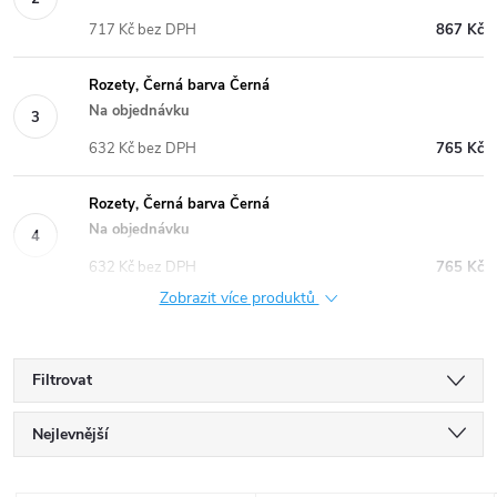
717 Kč bez DPH
867 Kč
Rozety, Černá barva Černá
Na objednávku
632 Kč bez DPH
765 Kč
Rozety, Černá barva Černá
Na objednávku
632 Kč bez DPH
765 Kč
Zobrazit více produktů
Filtrovat
Ř
Nejlevnější
a
Nejdražší