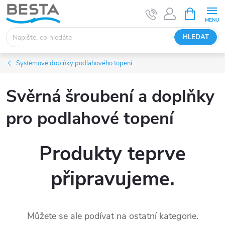
Přejít
NÁKUPNÍ
KOŠÍK
na
obsah
HLEDAT
Systémové doplňky podlahového topení
Svěrná šroubení a doplňky
pro podlahové topení
Produkty teprve
připravujeme.
Můžete se ale podívat na ostatní kategorie.