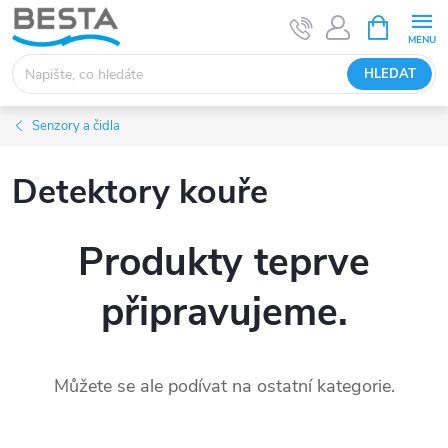
Přejít
NÁKUPNÍ
KOŠÍK
na
obsah
HLEDAT
Senzory a čidla
Detektory kouře
Produkty teprve
připravujeme.
Můžete se ale podívat na ostatní kategorie.