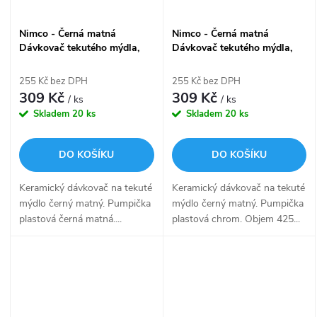
Nimco - Černá matná
Nimco - Černá matná
Dávkovač tekutého mýdla,
Dávkovač tekutého mýdla,
pumpička plast ENC 31-90-
pumpička plast ENC 31X-26-
90
90
255 Kč bez DPH
255 Kč bez DPH
309 Kč
309 Kč
/ ks
/ ks
Skladem
20 ks
Skladem
20 ks
DO KOŠÍKU
DO KOŠÍKU
Keramický dávkovač na tekuté
Keramický dávkovač na tekuté
mýdlo černý matný. Pumpička
mýdlo černý matný. Pumpička
plastová černá matná....
plastová chrom. Objem 425...