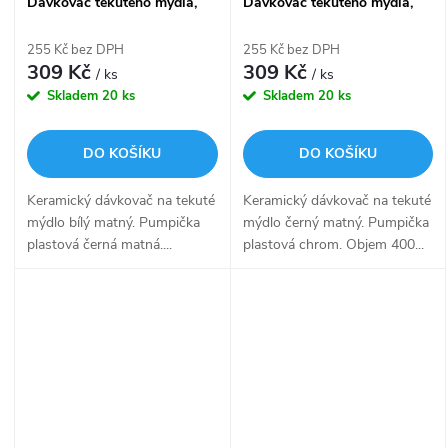
Dávkovač tekutého mýdla,
Dávkovač tekutého mýdla,
pumpička plast ENB 31X-90-
pumpička plast ENC 31-26-
05
90
255 Kč bez DPH
255 Kč bez DPH
309 Kč
309 Kč
/ ks
/ ks
Skladem
20 ks
Skladem
20 ks
DO KOŠÍKU
DO KOŠÍKU
Keramický dávkovač na tekuté
Keramický dávkovač na tekuté
mýdlo bílý matný. Pumpička
mýdlo černý matný. Pumpička
plastová černá matná....
plastová chrom. Objem 400...