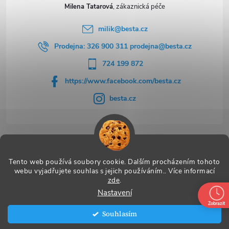
Milena Tatarová
milik
@
besta.cz
Prodejna: 326 900 311 prodejna@besta.cz
724 199 872
https://www.facebook.com/besta.cz
besta.cz
Užitečné odkazy
Tento web používá soubory cookie. Dalším procházením tohoto
webu vyjadřujete souhlas s jejich používáním.. Více informací
zde
.
Nastavení
Copyright 2026
BESTA
. Všechna práva vyhrazena.
Zobrazit
Souhlasím
Vytvořil Shoptet Premium