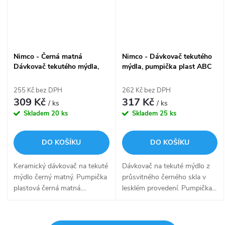
Nimco - Černá matná
Nimco - Dávkovač tekutého
Dávkovač tekutého mýdla,
mýdla, pumpička plast ABC
pumpička plast ENC 31X-90-
31-X-90
90
255 Kč bez DPH
262 Kč bez DPH
309 Kč
317 Kč
/ ks
/ ks
Skladem
20 ks
Skladem
25 ks
DO KOŠÍKU
DO KOŠÍKU
Keramický dávkovač na tekuté
Dávkovač na tekuté mýdlo z
mýdlo černý matný. Pumpička
průsvitného černého skla v
plastová černá matná....
lesklém provedení. Pumpička...