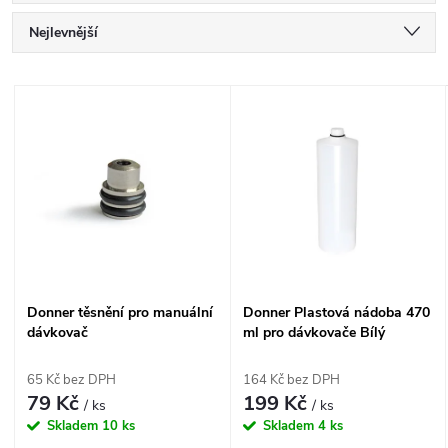
Ř
Nejlevnější
a
Nejdražší
V
Nejprodávanější
z
ý
Abecedně
e
p
n
i
í
s
Donner těsnění pro manuální
Donner Plastová nádoba 470
p
dávkovač
ml pro dávkovače Bílý
p
mléčný plast
r
65 Kč bez DPH
164 Kč bez DPH
r
79 Kč
199 Kč
/ ks
/ ks
o
Skladem
10 ks
Skladem
4 ks