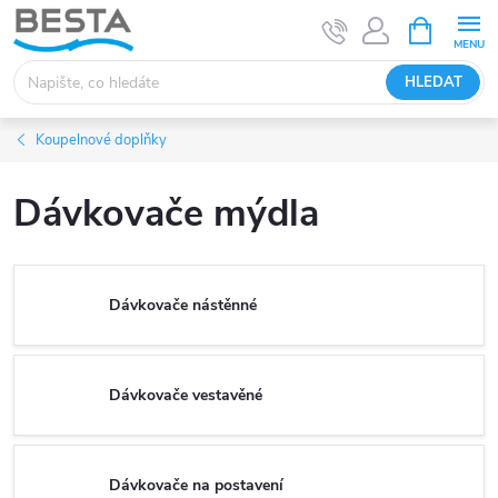
Přejít
NÁKUPNÍ
KOŠÍK
na
obsah
HLEDAT
Koupelnové doplňky
Dávkovače mýdla
Dávkovače nástěnné
Dávkovače vestavěné
Dávkovače na postavení