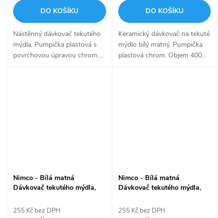
DO KOŠÍKU
DO KOŠÍKU
Nástěnný dávkovač tekutého
Keramický dávkovač na tekuté
mýdla. Pumpička plastová s
mýdlo bílý matný. Pumpička
povrchovou úpravou chrom....
plastová chrom. Objem 400...
Nimco - Bílá matná
Nimco - Bílá matná
Dávkovač tekutého mýdla,
Dávkovač tekutého mýdla,
pumpička plast ENB 31-90-
pumpička plast ENB 31X-26-
05
05
255 Kč bez DPH
255 Kč bez DPH