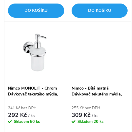
o
d
DO KOŠÍKU
DO KOŠÍKU
d
u
u
k
k
t
t
ů
ů
Nimco MONOLIT - Chrom
Nimco - Bílá matná
Dávkovač tekutého mýdla,
Dávkovač tekutého mýdla,
pumpička plast MO 4031C-
pumpička plast ENB 31-26-
P-26
05
241 Kč bez DPH
255 Kč bez DPH
292 Kč
309 Kč
/ ks
/ ks
Skladem
50 ks
Skladem
20 ks