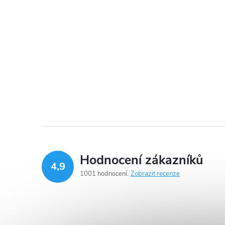
t
r
a
n
n
í
p
Hodnocení zákazníků
4,9
1001 hodnocení
Zobrazit recenze
a
n