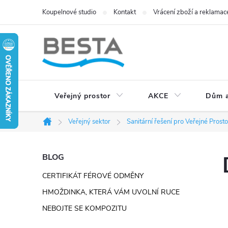
Přejít
Koupelnové studio
Kontakt
Vrácení zboží a reklamac
na
obsah
Veřejný prostor
AKCE
Dům a
Veřejný sektor
Sanitární řešení pro Veřejné Prost
Domů
P
BLOG
CERTIFIKÁT FÉROVÉ ODMĚNY
o
HMOŽDINKA, KTERÁ VÁM UVOLNÍ RUCE
s
NEBOJTE SE KOMPOZITU