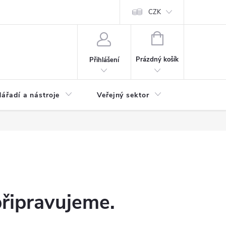
ás
Novinky
Ke stažení
CZK
NÁKUPNÍ
KOŠÍK
Prázdný košík
Přihlášení
ářadí a nástroje
Veřejný sektor
Náhradní d
připravujeme.