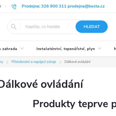
Prodejna: 326 900 311 prodejna@besta.cz
e
Blog
Obchodní podmínky
Ochrana osobních údajů
O n
HLEDAT
 zahrada
Instalatérství, topenářství, plyn
N
ory
Příslušenství a napájecí zdroje
Dálkové ovládání
Dálkové ovládání
Produkty teprve 