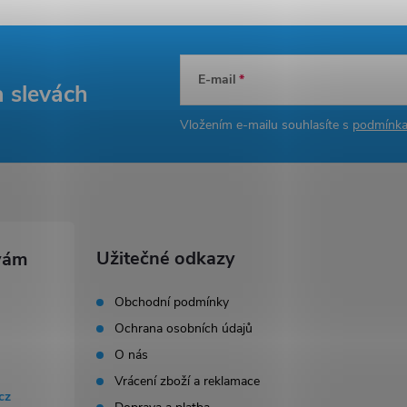
E-mail
a slevách
Vložením e-mailu souhlasíte s
podmínka
Užitečné odkazy
Obchodní podmínky
Ochrana osobních údajů
O nás
Vrácení zboží a reklamace
cz