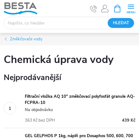
Přejít
NÁKUPNÍ
KOŠÍK
na
obsah
HLEDAT
Změkčovače vody
Chemická úprava vody
Nejprodávanější
Filtrační vložka AQ 10" změkčovací polyfosfát granule AQ-
FCPRA-10
Na objednávku
363 Kč bez DPH
439 Kč
GEL GELPHOS P 1kg, náplň pro Dosaphos 500, 600, 700