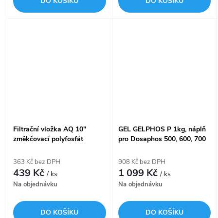
DO KOŠÍKU
DO KOŠÍKU
Filtrační vložka AQ 10"
GEL GELPHOS P 1kg, náplň
změkčovací polyfosfát
pro Dosaphos 500, 600, 700
granule AQ-FCPRA-10
107.010.50
363 Kč bez DPH
908 Kč bez DPH
439 Kč
1 099 Kč
/ ks
/ ks
Na objednávku
Na objednávku
DO KOŠÍKU
DO KOŠÍKU