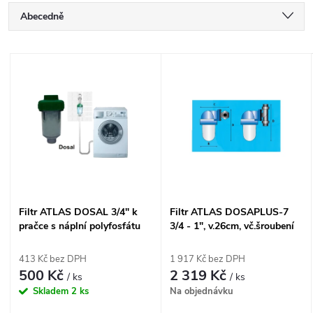
Ř
Abecedně
a
Nejlevnější
V
Nejdražší
z
ý
Nejprodávanější
e
p
n
i
í
s
Filtr ATLAS DOSAL 3/4" k
Filtr ATLAS DOSAPLUS-7
p
pračce s náplní polyfosfátu
3/4 - 1", v.26cm, vč.šroubení
p
604020442
(pro pitnou i užitkovou vodu)
r
RE4050520
413 Kč bez DPH
1 917 Kč bez DPH
r
500 Kč
2 319 Kč
/ ks
/ ks
o
Skladem
2 ks
Na objednávku