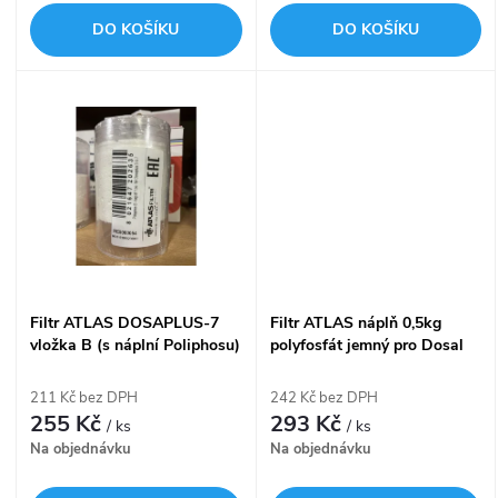
o
d
DO KOŠÍKU
DO KOŠÍKU
d
u
u
k
k
t
t
ů
ů
Filtr ATLAS DOSAPLUS-7
Filtr ATLAS náplň 0,5kg
vložka B (s náplní Poliphosu)
polyfosfát jemný pro Dosal
RE5000054
RE8010006
211 Kč bez DPH
242 Kč bez DPH
255 Kč
293 Kč
/ ks
/ ks
Na objednávku
Na objednávku